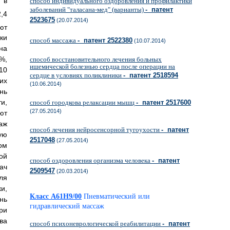
 в
способ индивидуального оздоровления и профилактики
заболеваний "таласана-мед" (варианты)
- патент
2,4
2523675
(20.07.2014)
ют
ки
способ массажа
- патент 2522380
(10.07.2014)
на
%,
способ восстановительного лечения больных
ишемической болезнью сердца после операции на
 10
сердце в условиях поликлиники
- патент 2518594
их
(10.06.2014)
унь
и,
способ городкова релаксации мышц
- патент 2517600
(27.05.2014)
ют
аж
способ лечения нейросенсорной тугоухости
- патент
ую
2517048
(27.05.2014)
ом
ой
способ оздоровления организма человека
- патент
ач
2509547
(20.03.2014)
ля
и,
Класс A61H9/00
Пневматический или
нь
гидравлический массаж
ри
ва
способ психоневрологической реабилитации
- патент