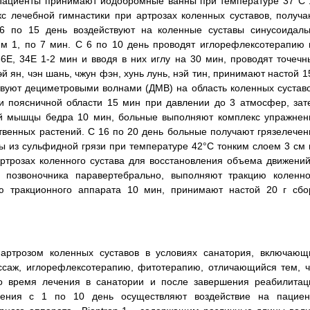
. Пациенты принимают йодобромные ванны при температуре 37°С 
 лечебной гимнастики при артрозах коленных суставов, получа
 по 15 день воздействуют на коленные суставы синусоидаль
м 1, по 7 мин. С 6 по 10 день проводят иглорефлексотерапию 
6Е, 34Е 1-2 мин и вводя в них иглу на 30 мин, проводят точечн
эй ян, чэн шань, чжун фэн, хунь лунь, нэй тин, принимают настой 1
твуют дециметровыми волнами (ДМВ) на область коленных суставо
 и поясничной области 15 мин при давлении до 3 атмосфер, зат
ой мышцы бедра 10 мин, больные выполняют комплекс упражнен
твенных растений. С 16 по 20 день больные получают грязелечен
ы из сульфидной грязи при температуре 42°С тонким слоем 3 см 
ртрозах коленного сустава для восстановления объема движений
и позвоночника паравертебрально, выполняют тракцию коленно
 тракционного аппарата 10 мин, принимают настой 20 г сбо
ртрозом коленных суставов в условиях санатория, включающ
ссаж, иглорефлексотерапию, фитотерапию, отличающийся тем, ч
о время лечения в санатории и после завершения реабилитац
чения с 1 по 10 день осуществляют воздействие на пациен