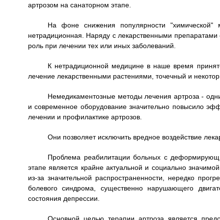
артрозом на санаторном этапе.
На фоне снижения популярности "химической" 
нетрадиционная. Наряду с лекарственными препаратами
роль при лечении тех или иных заболеваний.
К нетрадиционной медицине в наше время принято
лечение лекарственными растениями, точечный и некотор
Немедикаментозные методы лечения артроза - одни
и современное оборудование значительно повысило эфф
лечении и профилактике артрозов.
Они позволяет исключить вредное воздействие лека
Проблема реабилитации больных с деформирующи
этапе является крайне актуальной и социально значимой
из-за значительной распространенности, нередко прогр
болевого синдрома, существенно нарушающего двигат
состояния депрессии.
Основной целью терапии артроза является пред