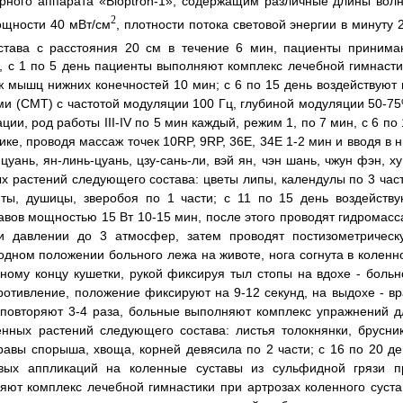
рного аппарата «Bioptron-1», содержащим различные длины волн
2
ощности 40 мВт/см
, плотности потока световой энергии в минуту 
устава с расстояния 20 см в течение 6 мин, пациенты принима
 с 1 по 5 день пациенты выполняют комплекс лечебной гимнасти
ж мышц нижних конечностей 10 мин; с 6 по 15 день воздействуют 
и (СМТ) с частотой модуляции 100 Гц, глубиной модуляции 50-75
ии, род работы III-IV по 5 мин каждый, режим 1, по 7 мин, с 6 по
е, проводя массаж точек 10RP, 9RP, 36Е, 34Е 1-2 мин и вводя в н
цуань, ян-линь-цуань, цзу-сань-ли, вэй ян, чэн шань, чжун фэн, х
ых растений следующего состава: цветы липы, календулы по 3 част
яты, душицы, зверобоя по 1 части; с 11 по 15 день воздейству
вов мощностью 15 Вт 10-15 мин, после этого проводят гидромасс
и давлении до 3 атмосфер, затем проводят постизометрическ
дном положении больного лежа на животе, нога согнута в коленн
вному концу кушетки, рукой фиксируя тыл стопы на вдохе - больн
противление, положение фиксируют на 9-12 секунд, на выдохе - вр
 повторяют 3-4 раза, больные выполняют комплекс упражнений д
нных растений следующего состава: листья толокнянки, брусник
равы спорыша, хвоща, корней девясила по 2 части; с 16 по 20 де
вых аппликаций на коленные суставы из сульфидной грязи п
яют комплекс лечебной гимнастики при артрозах коленного суста