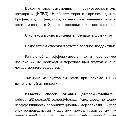
Высоким аналгезирующим и противовоспалитель
препараты (НПВП). Наиболее хорошо зарекомендовал 
Бруфен, ибупрофен, обладая несколько меньшей лечебно
пожилом возрасте. Хорошо переносится и высокоэффекти
С успехом можно применять препараты других груп
Недостатком способа является вредное воздействие
Как лечебная эффективность, так и переносимо
назначении их необходим персональный подход с оце
лекарственного вещества.
Уменьшение суставной боли при приеме НПВП
двигательной активности.
Известен способ лечения деформирующего ос
raduga.ru/Diseases/Diseases54/aspx. Использование фа
неэффективности реабилитационных мероприятий. В усло
электропроцедурами и другими немедикаментозными м
первых дней лечения, даже в случае обострения болезн