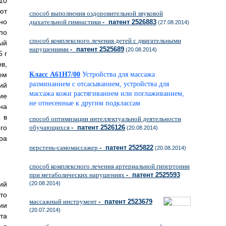
10
ют
способ выполнения оздоровительной звуковой
но
дыхательной гимнастики
- патент 2526883
(27.08.2014)
по
способ комплексного лечения детей с двигательными
ый
нарушениями
- патент 2525689
(20.08.2014)
5 г
в,
ем
Класс A61H7/00
Устройства для массажа
разминанием с отсасыванием, устройства для
ий
массажа кожи растягиванием или поглаживанием,
ие
не отнесенные к другим подклассам
на
 в
способ оптимизации интеллектуальной деятельности
го
обучающихся
- патент 2526126
(20.08.2014)
ра
перстень-самомассажер
- патент 2525822
(20.08.2014)
способ комплексного лечения артериальной гипертонии
при метаболических нарушениях
- патент 2525593
ий
(20.08.2014)
то
массажный инструмент
- патент 2523679
ии
(20.07.2014)
та