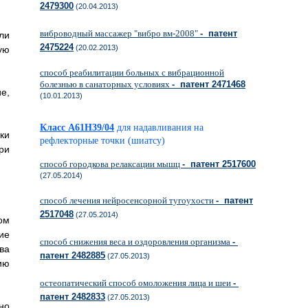
2479300
(20.04.2013)
виброводный массажер "вибро вм-2008"
- патент
ли
2475224
(20.02.2013)
ую
способ реабилитации больных с вибрационной
болезнью в санаторных условиях
- патент 2471468
е,
(10.01.2013)
Класс A61H39/04
для надавливания на
ки
рефлекторные точки (шиатсу)
ри
способ городкова релаксации мышц
- патент 2517600
(27.05.2014)
способ лечения нейросенсорной тугоухости
- патент
2517048
(27.05.2014)
ом
ие
способ снижения веса и оздоровления организма
-
ва
патент 2482885
(27.05.2013)
ию
остеопатический способ омоложения лица и шеи
-
патент 2482833
(27.05.2013)
но