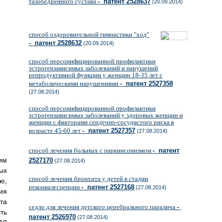
тазобедренного сустава
- патент 2528637
(20.09.2014)
способ оздоровительной гимнастики "ход"
- патент 2528632
(20.09.2014)
способ персонифицированной профилактики
эстрогензависимых заболеваний и нарушений
репродуктивной функции у женщин 18-35 лет с
метаболическими нарушениями
- патент 2527358
(27.08.2014)
способ персонифицированной профилактики
эстрогензависимых заболеваний у здоровых женщин и
женщин с факторами сердечно-сосудистого риска в
возрасте 45-60 лет
- патент 2527357
(27.08.2014)
способ лечения больных с паркинсонизмом
- патент
им
2527170
(27.08.2014)
ых
способ лечения бронхита у детей в стадии
ю,
реконвалесценции
- патент 2527168
(27.08.2014)
ия
та
седло для лечения детского церебрального паралича
-
ть
патент 2526970
(27.08.2014)