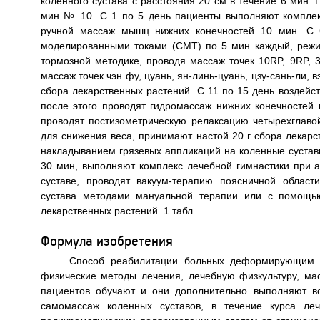
коленного сустава с расстояния 20 см в течение 6 мин
мин № 10. С 1 по 5 день пациенты выполняют комплекс
ручной массаж мышц нижних конечностей 10 мин. С 6
моделированными токами (СМТ) по 5 мин каждый, режи
тормозной методике, проводя массаж точек 10RP, 9RP, 3
массаж точек чэн фу, цуань, ян-линь-цуань, цзу-сань-ли, в
сбора лекарственных растений. С 11 по 15 день воздейс
после этого проводят гидромассаж нижних конечностей
проводят постизометрическую релаксацию четырехглав
для снижения веса, принимают настой 20 г сбора лекарс
накладыванием грязевых аппликаций на коленные сустав
30 мин, выполняют комплекс лечебной гимнастики при а
суставе, проводят вакуум-терапию поясничной област
сустава методами мануальной терапии или с помощью
лекарственных растений. 1 табл.
Формула изобретения
Способ реабилитации больных деформирующим а
физические методы лечения, лечебную физкультуру, ма
пациентов обучают и они дополнительно выполняют в
самомассаж коленных суставов, в течение курса ле