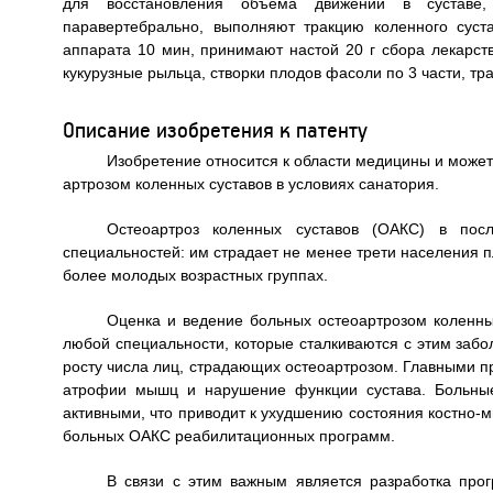
для восстановления объема движений в суставе, 
паравертебрально, выполняют тракцию коленного сус
аппарата 10 мин, принимают настой 20 г сбора лекарств
кукурузные рыльца, створки плодов фасоли по 3 части, тр
Описание изобретения к патенту
Изобретение относится к области медицины и може
артрозом коленных суставов в условиях санатория.
Остеоартроз коленных суставов (ОАКС) в пос
специальностей: им страдает не менее трети населения пл
более молодых возрастных группах.
Оценка и ведение больных остеоартрозом коленны
любой специальности, которые сталкиваются с этим забо
росту числа лиц, страдающих остеоартрозом. Главными п
атрофии мышц и нарушение функции сустава. Больные
активными, что приводит к ухудшению состояния костно-
больных ОАКС реабилитационных программ.
В связи с этим важным является разработка пр