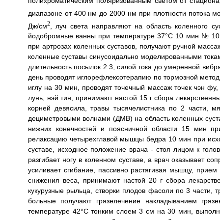
полихроматическим поляризованным светом от стациона
диапазоне от 400 нм до 2000 нм при плотности потока м
2
Дж/см
, луч света направляют на область коленного с
йодобромные ванны при температуре 37°С 10 мин № 10,
при артрозах коленных суставов, получают ручной масса
коленные суставы синусоидально моделированными токам
длительность посылок 2:3, силой тока до умеренной вибрац
день проводят иглорефлексотерапию по тормозной методик
иглу на 30 мин, проводят точечный массаж точек чэн фу, 
лунь, нэй тин, принимают настой 15 г сбора лекарственн
корней девясила, травы тысячелистника по 2 части, м
дециметровыми волнами (ДМВ) на область коленных суста
нижних конечностей и поясничной области 15 мин пр
релаксацию четырехглавой мышцы бедра 10 мин при исхо
суставе, исходное положение врача - стоя лицом к голо
разгибает ногу в коленном суставе, а врач оказывает со
усиливает сгибание, пассивно растягивая мышцу, прием
снижения веса, принимают настой 20 г сбора лекарстве
кукурузные рыльца, створки плодов фасоли по 3 части, т
больные получают грязелечение накладыванием грязе
температуре 42°С тонким слоем 3 см на 30 мин, выполн