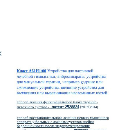
х
Класс A61H1/00
Устройства для пассивной
лечебной гимнастики; виброаппараты; устройства
для мануальной терапии, например ударные или
сжимающие устройства, внешние устройства для
вытяжения или выравнивания несломанных костей
способ лечения функционального блока таранно-
пяточного сустава
- патент 2528824
(20.09.2014)
способ восстановительного лечения нервно-мышечного
аппарата у больных с ложным суставом шейки
бедренной кости после эндопротезирования