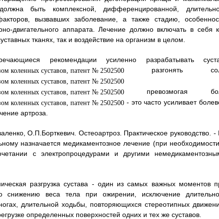
должна быть комплексной, дифференцированной, длительно
факторов, вызвавших заболевание, а также стадию, особеннос
рно-двигательного аппарата. Лечение должно включать в себя к
уставных тканях, так и воздействие на организм в целом.
ечающиеся рекомендации усиленно разрабатывать суста
разгонять сол
превозмогая бо
- это часто усиливает болев
чение артроза.
ленко, О.П.Борткевич. Остеоартроз. Практическое руководство. - К
ьному назначается медикаментозное лечение (при необходимости
очетании с электропроцедурами и другими немедикаментозны
ическая разгрузка сустава - один из самых важных моментов п
о снижению веса тела при ожирении, исключение длительно
ногах, длительной ходьбы, повторяющихся стереотипных движени
егрузке определенных поверхностей одних и тех же суставов.