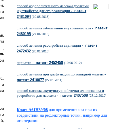
й,
способ оздоровительного массажа узелками
и устройство для его реализации
- патент
ти
2481094
(10.05.2013)
ак
способ лечения заболеваний внутреннего уха
- патент
2480195
(27.04.2013)
в,
и
способ лечения расстройств адаптации
- патент
,
2472432
(20.01.2013)
ль
ой
перчатка
- патент 2452459
(10.06.2012)
способ лечения при дисфункции щитовидной железы
-
.:
патент 2410077
(27.01.2011)
 и
ми
способ массажа акупунктурной точки или позвонка и
устройство для массажа
- патент 2407508
(27.12.2010)
ри
Класс A61H39/08
для применения игл при их
го
воздействии на рефлекторные точки, например для
й,
иглотерапии