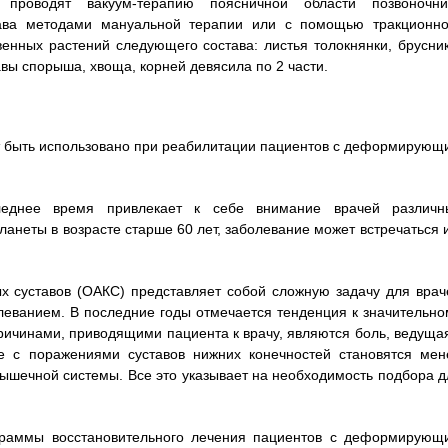
проводят вакуум-терапию поясничной области позвоночни
тава методами мануальной терапии или с помощью тракционно
енных растений следующего состава: листья толокнянки, брусник
авы спорыша, хвоща, корней девясила по 2 части.
т быть использовано при реабилитации пациентов с деформирующ
леднее время привлекает к себе внимание врачей различн
анеты в возрасте старше 60 лет, заболевание может встречаться и
х суставов (ОАКС) представляет собой сложную задачу для врач
леванием. В последние годы отмечается тенденция к значительно
ричинами, приводящими пациента к врачу, являются боль, ведущая
 с поражениями суставов нижних конечностей становятся мен
мышечной системы. Все это указывает на необходимость подбора д
ограммы восстановительного лечения пациентов с деформирующ