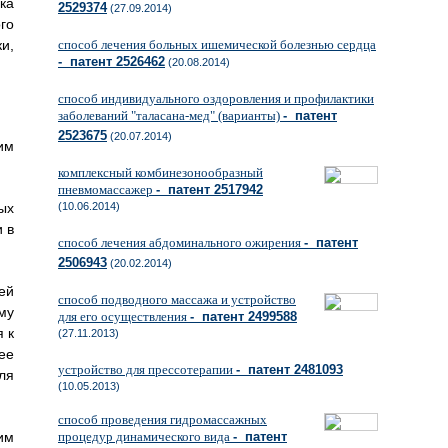
ка
2529374
(27.09.2014)
го
способ лечения больных ишемической болезнью сердца
и,
- патент 2526462
(20.08.2014)
способ индивидуального оздоровления и профилактики
заболеваний "таласана-мед" (варианты)
- патент
2523675
(20.07.2014)
им
комплексный комбинезонообразный
пневмомассажер
- патент 2517942
(10.06.2014)
ых
 в
способ лечения абдоминального ожирения
- патент
2506943
(20.02.2014)
ей
способ подводного массажа и устройство
му
для его осуществления
- патент 2499588
 к
(27.11.2013)
ее
устройство для прессотерапии
- патент 2481093
ля
(10.05.2013)
способ проведения гидромассажных
процедур динамического вида
- патент
им