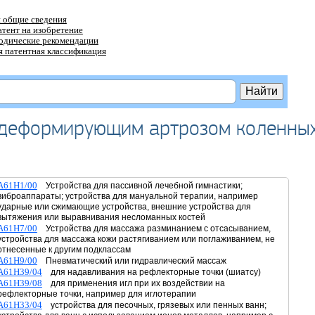
 общие сведения
атент на изобретение
тодические рекомендации
 патентная классификация
 деформирующим артрозом коленны
A61H1/00
Устройства для пассивной лечебной гимнастики;
виброаппараты; устройства для мануальной терапии, например
ударные или сжимающие устройства, внешние устройства для
вытяжения или выравнивания несломанных костей
A61H7/00
Устройства для массажа разминанием с отсасыванием,
устройства для массажа кожи растягиванием или поглаживанием, не
отнесенные к другим подклассам
A61H9/00
Пневматический или гидравлический массаж
A61H39/04
для надавливания на рефлекторные точки (шиатсу)
A61H39/08
для применения игл при их воздействии на
рефлекторные точки, например для иглотерапии
A61H33/04
устройства для песочных, грязевых или пенных ванн;