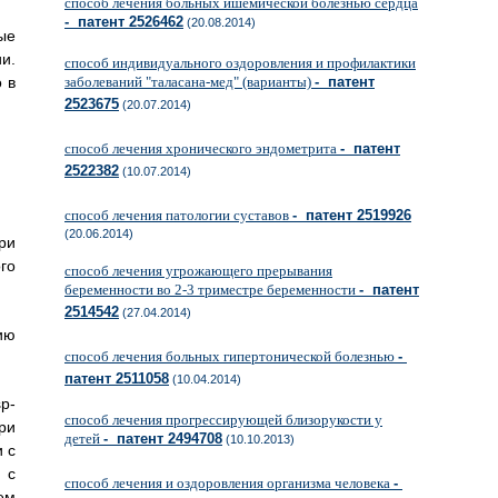
способ лечения больных ишемической болезнью сердца
- патент 2526462
(20.08.2014)
ые
и.
способ индивидуального оздоровления и профилактики
 в
заболеваний "таласана-мед" (варианты)
- патент
2523675
(20.07.2014)
способ лечения хронического эндометрита
- патент
2522382
(10.07.2014)
способ лечения патологии суставов
- патент 2519926
(20.06.2014)
ри
го
способ лечения угрожающего прерывания
беременности во 2-3 триместре беременности
- патент
2514542
(27.04.2014)
ию
способ лечения больных гипертонической болезнью
-
патент 2511058
(10.04.2014)
p-
способ лечения прогрессирующей близорукости у
ри
детей
- патент 2494708
(10.10.2013)
 с
 с
способ лечения и оздоровления организма человека
-
ем