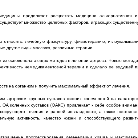
медицины продолжает расцветать медицина альтернативная и
 существует множество целебных факторов, играющих существенн
 относить: лечебную физкультуру, физиотерапию, иглоукалывани
ые другие виды массажа, различные терапии.
 из основополагающих методов в лечении артроза. Новые методи
ективность немедикаментозной терапии и сделало ее ведущей п
рств на организм и получить максимальный эффект от лечения.
м артрозом крупных суставов нижних конечностей на санаторн
. OA коленных суставов (ОАКС) привлекает к себе особое вниман
ессирующего течения и ранней инвалидности, а также постоянст
ельную активность, качество жизни и способствующего развит
отвращение прогрессирования дегенерации хряща и максималь