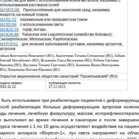
устройства для ванн с использованием ионов металлов, например с
использованием растворов солей
A61M35/00
Приспособления для нанесения сред, например
лекарств, на кожный покров
A61N1/32
переменным или прерывистым током
A61N5/06
с использованием света
A61K35/10
торф; янтарь
A61K36/48
Fabaceae или Leguminoceae (семейство бобовых);
Caesalpiniaceae; Mimosaceae; Papilionaceae
A61P19/02
для лечения заболеваний суставов, например артритов,
артрозов
,
,
Зайцев Константин Николаевич (RU)
Авдонченко Татьяна Степановна (RU)
Зайцев
,
,
Николай Михайлович (RU)
Кузьменко Ольга Васильевна (RU)
Робина Светлана
,
,
Ивановна (RU)
Яруллина Татьяна Сергеевна (RU)
Балашова Ирина Викторовна
,
(RU)
Помыткина Наталья Юрьевна (RU)
Открытое акционерное общество санаторий "Прокопьевский" (RU)
подача заявки:
публикация патента:
2012-11-12
27.12.2013
т быть использовано при реабилитации пациентов с деформирующ
Способ реабилитации больных деформирующим артрозом коленн
оды лечения, лечебную физкультуру, массаж, иглорефлексотерапи
но выполняют во время лечения в санатории и после завершен
урса лечения с 1 по 10 день осуществляют воздействие на пациен
арного аппарата «Bioptron-1», луч света направляют на облас