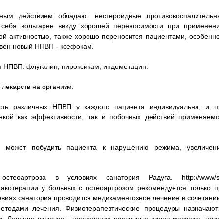
ным действием обладают нестероидные противовоспалительн
себя вольтарен ввиду хорошей переносимости при применени
й активностью, также хорошо переносится пациентами, особенно
вен новый НПВП - ксефокам.
п НПВП: флугалин, пироксикам, индометацин.
 лекарств на организм.
сть различных НПВП у каждого пациента индивидуальна, и п
нкой как эффективности, так и побочных действий применяемо
 может побудить пациента к нарушению режима, увеличен
теоартроза в условиях санатория Радуга. http://www/s
рмакотерапии у больных с остеоартрозом рекомендуется только п
виях санатория проводится медикаментозное лечение в сочетании
етодами лечения. Физиотерапевтические процедуры назначают
и. Лечение включает: проведение различных видов массажа, при