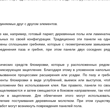
диняемых друг с другом элементов.
е как, например, готовый паркет, деревянные полы или ламинатн
ольных по своей конфигурации. Традиционно эти панели на одн
бжены сплошными гребнями, которые с геометрическим замыкани
оединения паза и гребня, при этом панели двух соседних ряд
ических средств блокировки, которые у расположенных рядом
 фиксирующее зацепление. Благодаря этому в уложенном напольн
вызванное процессами расширения или усадки. По пазу и греб
енты блокировки в виде углублений, выемок или выступов, что
оложении без использования клея. Как правило, панели по сво
ащелкиваются и затем смещаются в боковом направлении, так что
ли в зацепление. Для облегчения этого могут использовать
легкие постукивания деревянным молотком. При этом существу
абот могут возникнуть повреждения панелей пола.