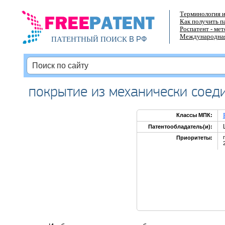
Терминология и
Как получить п
Роспатент - ме
Международная
В РФ
ПАТЕНТНЫЙ ПОИСК
покрытие из механически соед
Классы МПК:
Патентообладатель(и):
Приоритеты: