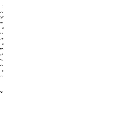
 с
ое
уг
ом
 в
ии
ре
 с
то
ый
ую
ый
ть
ое
в,