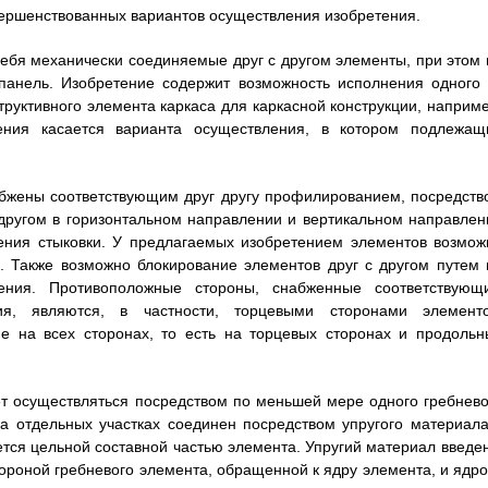
ершенствованных вариантов осуществления изобретения.
ебя механически соединяемые друг с другом элементы, при этом 
панель. Изобретение содержит возможность исполнения одного 
труктивного элемента каркаса для каркасной конструкции, наприме
ния касается варианта осуществления, в котором подлежащ
бжены соответствующим друг другу профилированием, посредств
 другом в горизонтальном направлении и вертикальном направлен
жения стыковки. У предлагаемых изобретением элементов возмож
. Также возможно блокирование элементов друг с другом путем 
ения. Противоположные стороны, снабженные соответствующ
я, являются, в частности, торцевыми сторонами элементо
 на всех сторонах, то есть на торцевых сторонах и продольн
т осуществляться посредством по меньшей мере одного гребнево
на отдельных участках соединен посредством упругого материала
ется цельной составной частью элемента. Упругий материал введен
ороной гребневого элемента, обращенной к ядру элемента, и ядро