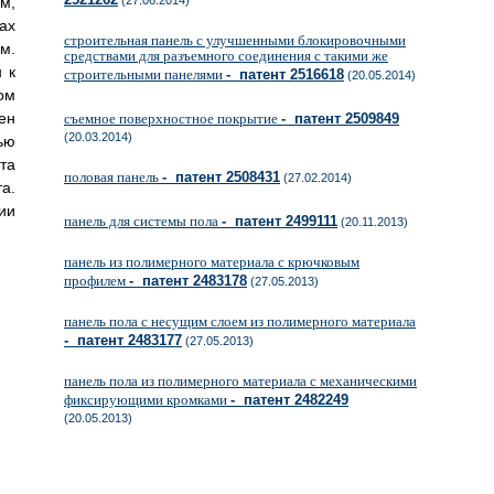
м,
(27.06.2014)
ах
строительная панель с улучшенными блокировочными
м.
средствами для разъемного соединения с такими же
 к
строительными панелями
- патент 2516618
(20.05.2014)
ом
ен
съемное поверхностное покрытие
- патент 2509849
(20.03.2014)
ью
та
половая панель
- патент 2508431
(27.02.2014)
а.
ии
панель для системы пола
- патент 2499111
(20.11.2013)
панель из полимерного материала с крючковым
профилем
- патент 2483178
(27.05.2013)
панель пола с несущим слоем из полимерного материала
- патент 2483177
(27.05.2013)
панель пола из полимерного материала с механическими
фиксирующими кромками
- патент 2482249
(20.05.2013)