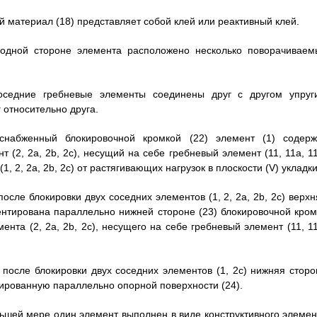
ий материал (18) представляет собой клей или реактивный клей.
 одной стороне элемента расположено несколько поворачиваем
оседние гребневые элементы соединены друг с другом упруг
 относительно друга.
снабженный блокировочной кромкой (22) элемент (1) содерж
(2, 2a, 2b, 2c), несущий на себе гребневый элемент (11, 11a, 11
 2, 2a, 2b, 2c) от растягивающих нагрузок в плоскости (V) укладки
осле блокировки двух соседних элементов (1, 2, 2a, 2b, 2c) верх
риентирована параллельно нижней стороне (23) блокировочной кром
ента (2, 2a, 2b, 2c), несущего на себе гребневый элемент (11, 11
 после блокировки двух соседних элементов (1, 2c) нижняя сторо
нтированную параллельно опорной поверхности (24).
ньшей мере один элемент выполнен в виде конструктивного элемен