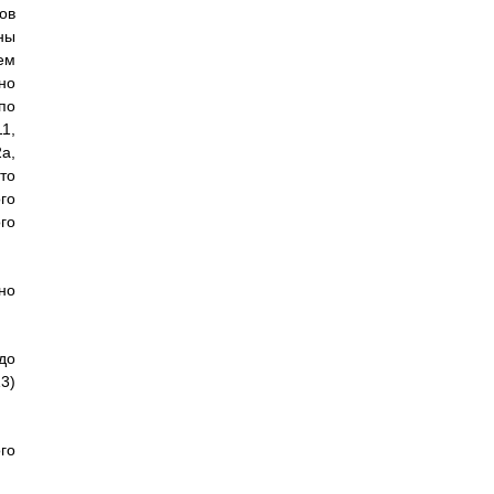
ов
ены
ем
но
по
1,
2a,
что
го
го
но
до
3)
ого