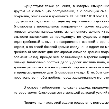
Существуют также решения, в которых стыкующие
другом не с помощью постукиваний, а с помощью смещ
покрытие, описанное в документе DE 20 2007 018 662 U1,
с другом посредством по существу вертикального движени
блокировка в вертикальном направлении может осуще
горизонтальном направлении, выполненного цельно из я
стыковки заскакивает за проходящую по существу в го
один гребневый элемент в направлении верхней сторон
ядром, а по своей боковой кромке соединен с ядром по ме
гребневый элемент для блокировки сначала должен подве
элемент назад, прежде чем возникающее в гребне напря
планку. Аналогично обстоит дело у досок настила пола, 
должен располагаться на торцевой стороне элемента пола
в предусмотренное для блокировки гнездо. В любом сл
пространство, чтобы гребень перед заскакиванием мог от
В основу изобретения положена задача, предложит
которое может блокироваться с меньшей затратой усилий 
Предметная часть этой задачи решается с помощью