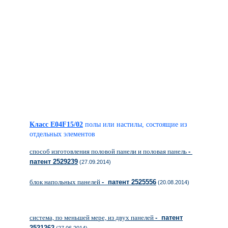
Класс E04F15/02
полы или настилы, состоящие из
отдельных элементов
способ изготовления половой панели и половая панель
-
патент 2529239
(27.09.2014)
блок напольных панелей
- патент 2525556
(20.08.2014)
система, по меньшей мере, из двух панелей
- патент
2521262