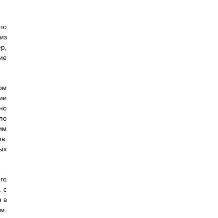
по
из
р,
ие
ом
ии
но
по
им
в.
ых
го
 с
 в
м.