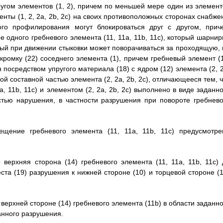
ругом элементов (1, 2), причем по меньшей мере один из элемент
менты (1, 2, 2a, 2b, 2c) на своих противоположных сторонах снабж
го профилирования могут блокироваться друг с другом, прич
одного гребневого элемента (11, 11a, 11b, 11c), который шарнир
орый при движении стыковки может поворачиваться за проходящую, 
ромку (22) соседнего элемента (1), причем гребневый элемент (1
н посредством упругого материала (18) с ядром (12) элемента (2, 
ной составной частью элемента (2, 2a, 2b, 2c), отличающееся тем, 
 11b, 11c) и элементом (2, 2a, 2b, 2c) выполнено в виде заданно
стью нарушения, в частности разрушения при повороте гребнево
ещение гребневого элемента (11, 11a, 11b, 11c) предусмотре
 верхняя сторона (14) гребневого элемента (11, 11a, 11b, 11c) 
та (19) разрушения к нижней стороне (10) и торцевой стороне (1
 верхней стороне (14) гребневого элемента (11b) в области заданн
анного разрушения.