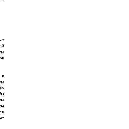
ые
ой
ем
ов
 в
ом
ню
бы
им
бы
ся
ет