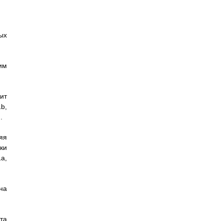
ых
им
ит
b,
.
няя
ки
a,
на
та