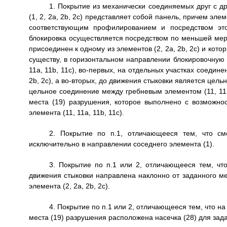
1. Покрытие из механически соединяемых друг с д
(1, 2, 2a, 2b, 2c) представляет собой панель, причем эле
соответствующим профилированием и посредством это
блокировка осуществляется посредством по меньшей мере 
присоединен к одному из элементов (2, 2a, 2b, 2c) и кот
существу, в горизонтальном направлении блокировочную к
11a, 11b, 11c), во-первых, на отдельных участках соедине
2b, 2c), а во-вторых, до движения стыковки является цель
цельное соединение между гребневым элементом (11, 11a,
места (19) разрушения, которое выполнено с возможно
элемента (11, 11a, 11b, 11c).
2. Покрытие по п.1, отличающееся тем, что см
исключительно в направлении соседнего элемента (1).
3. Покрытие по п.1 или 2, отличающееся тем, что
движения стыковки направлена наклонно от заданного мес
элемента (2, 2a, 2b, 2c).
4. Покрытие по п.1 или 2, отличающееся тем, что на
места (19) разрушения расположена насечка (28) для зад