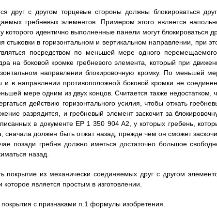
ся друг с другом торцевые стороны должны блокироваться друг
аемых гребневых элементов. Примером этого является напольн
 у которого идентично выполненные панели могут блокироваться др
я стыковки в горизонтальном и вертикальном направлении, при эт
ствляться посредством по меньшей мере одного перемещаемого
дра на боковой кромке гребневого элемента, который при движен
ризонтальном направлении блокировочную кромку. По меньшей ме
ы и в направлении противоположной боковой кромки не соединен
ньшей мере одним из двух концов. Считается также недостатком, ч
ргаться действию горизонтального усилия, чтобы отжать гребнев
жение разрядится, и гребневый элемент заскочит за блокировочн
описанных в документе EP 1 350 904 A2, у которых гребень, котор
, сначала должен быть отжат назад, прежде чем он сможет заскочи
учае позади гребня должно иметься достаточно большое свободн
жиматься назад.
ь покрытие из механически соединяемых друг с другом элементо
и которое является простым в изготовлении.
 покрытия с признаками п.1 формулы изобретения.