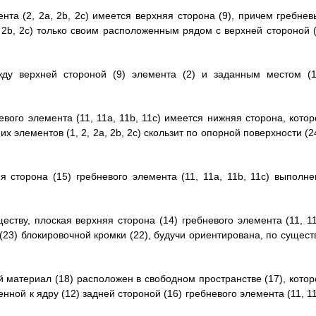
нта (2, 2a, 2b, 2c) имеется верхняя сторона (9), причем гребнев
, 2b, 2c) только своим расположенным рядом с верхней стороной (
жду верхней стороной (9) элемента (2) и заданным местом (1
евого элемента (11, 11a, 11b, 11c) имеется нижняя сторона, котор
их элементов (1, 2, 2a, 2b, 2c) скользит по опорной поверхности (2
я сторона (15) гребневого элемента (11, 11a, 11b, 11c) выполне
еству, плоская верхняя сторона (14) гребневого элемента (11, 11
(23) блокировочной кромки (22), будучи ориентирована, по существ
й материал (18) расположен в свободном пространстве (17), котор
нной к ядру (12) задней стороной (16) гребневого элемента (11, 1