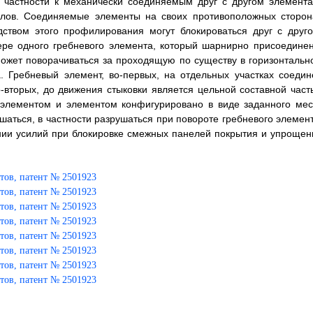
в частности к механически соединяемым друг с другом элемента
олов. Соединяемые элементы на своих противоположных сторон
твом этого профилирования могут блокироваться друг с друго
ре одного гребневого элемента, который шарнирно присоединен
может поворачиваться за проходящую по существу в горизонтальн
. Гребневый элемент, во-первых, на отдельных участках соедин
-вторых, до движения стыковки является цельной составной част
 элементом и элементом конфигурировано в виде заданного мес
шаться, в частности разрушаться при повороте гребневого элемент
ении усилий при блокировке смежных панелей покрытия и упрощен