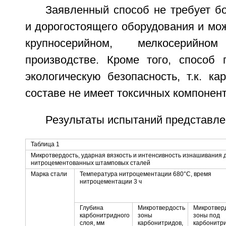
Заявленный способ не требует б
и дорогостоящего оборудования и мо
крупносерийном, мелкосерий
производстве. Кроме того, способ 
экологическую безопасность, т.к. к
составе не имеет токсичных компонент
Результаты испытаний представле
Таблица 1
Микротвердость, ударная вязкость и интенсивность изнашивания
нитроцементованных штамповых сталей
Марка стали
Температура нитроцементации 680°C, время
нитроцементации 3 ч
Глубина
Микротвердость
Микротвер
карбонитридного
зоны
зоны под
слоя, мм
карбонитридов,
карбонитр