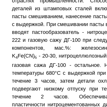
отраслях промышленности. Спосо
деталей из штамповых сталей вклю
пасты смешиванием, нанесение пасты
с выдержкой. При смешивании пасты 
вводят пастообразователь - нитро
222 и газовую сажу ДГ-100 при сле
компонентов, мас.%: железоси
K
Fe(СN)
- 20-30, нитроцеллюлозный 
4
6
газовая сажа ДГ-100 - остальное. 
температуры 680°C с выдержкой при 
течение 3 часов, затем детали ох
подвергают низкому отпуску при т
течение 2 часов. Обеспечив
пластичности нитроцементованных 