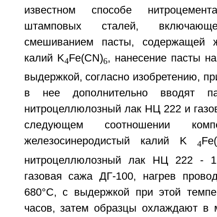
известном способе нитроцемен
штамповых сталей, включающе
смешиванием пасты, содержащей ж
калий K
Fe(CN)
, нанесение пасты на
4
6
выдержкой, согласно изобретению, п
в нее дополнительно вводят пас
нитроцеллюлозный лак НЦ 222 и газо
следующем соотношении компо
железосинеродистый калий K
Fe
4
нитроцеллюлозный лак НЦ 222 - 15
газовая сажа ДГ-100, нагрев прово
680°C, с выдержкой при этой темпе
часов, затем образцы охлаждают в 