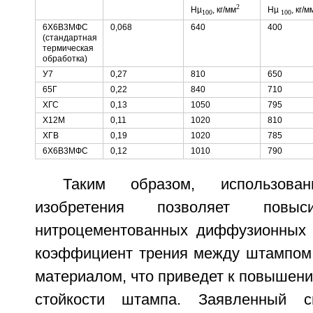
2
Нµ
, кг/мм
Нµ
, кг/м
100
100
6Х6В3МФС
0,068
640
400
(стандартная
термическая
обработка)
У7
0,27
810
650
65Г
0,22
840
710
ХГС
0,13
1050
795
Х12М
0,11
1020
810
ХГВ
0,19
1020
785
6Х6В3МФС
0,12
1010
790
Таким образом, использован
изобретения позволяет повыси
нитроцементованных диффузионных 
коэффициент трения между штампом
материалом, что приведет к повышен
стойкости штампа. Заявленный с