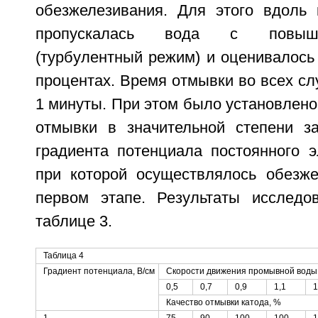
обезжелезивания. Для этого вдоль 
пропускалась вода с повыше
(турбулентный режим) и оценивалось
процентах. Время отмывки во всех с
1 минуты. При этом было установлено
отмывки в значительной степени з
градиента потенциала постоянного э
при которой осуществлялось обезж
первом этапе. Результаты исследо
таблице 3.
Таблица 4
Градиент потенциала, В/см
Скорости движения промывной воды,
0,5
0,7
0,9
1,1
1
Качество отмывки катода, %
1
75
90
100
100
1