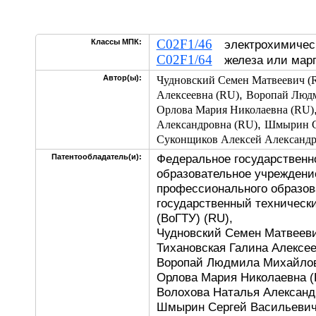
C02F1/46
Классы МПК:
электрохимичес
C02F1/64
железа или марг
Автор(ы):
Чудновский Семен Матвеевич (
,
Алексеевна (RU)
Воропай Людм
Орлова Мария Николаевна (RU)
,
Александровна (RU)
Шмырин С
Суконщиков Алексей Александр
Федеральное государственн
Патентообладатель(и):
образовательное учреждени
профессионального образов
государственный технически
(ВоГТУ) (RU),
Чудновский Семен Матвееви
Тихановская Галина Алексее
Воропай Людмила Михайлов
Орлова Мария Николаевна (
Волохова Наталья Александ
Шмырин Сергей Васильевич