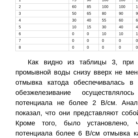
2
60
85
100
100
1
3
50
65
80
90
9
4
30
40
55
60
6
5
10
15
30
40
4
6
0
0
10
10
1
7
0
0
0
0
0
8
0
0
0
0
0
Как видно из таблицы 3, при 
промывной воды снизу вверх не мене
отмывка катода обеспечивалась в 
обезжелезивание осуществлялос
потенциала не более 2 В/см. Анал
показал, что они представляют собо
Кроме того, было установлено, 
потенциала более 6 В/см отмывка к