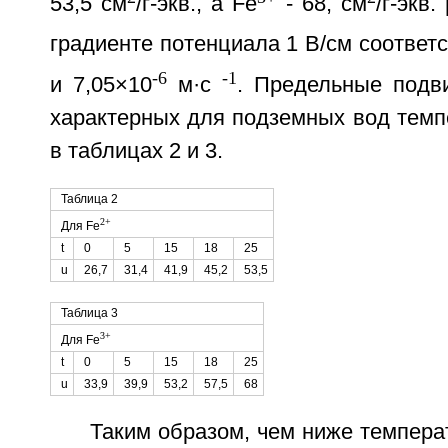
53,5 см
/г-экв., a Fe
- 68, см
/г-экв.
градиенте потенциала 1 В/см соответс
-6
-1
и 7,05×10
м·с
. Предельные подв
характерных для подземных вод темп
в таблицах 2 и 3.
Таблица 2
2+
Для Fe
t
0
5
15
18
25
u
26,7
31,4
41,9
45,2
53,5
Таблица 3
3+
Для Fe
t
0
5
15
18
25
u
33,9
39,9
53,2
57,5
68
Таким образом, чем ниже темпера