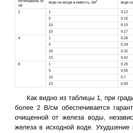
потенциала, В/
3
воде на входе в емкость, г/м
воде на
см
2
1
0.12
5
0.15
10
0.15
15
0.17
4
1
0.26
5
0.29
10
0.32
15
0.42
8
1
0.26
5
0.55
10
0.7
15
0.93
Как видно из таблицы 1, при град
более 2 В/см обеспечивается гарант
очищенной от железа воды, незави
железа в исходной воде. Ухудшение 