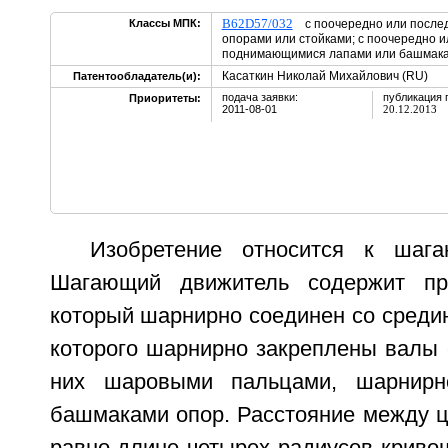
B62D57/032
Классы МПК:
с поочередно или после
опорами или стойками; с поочередно 
поднимающимися лапами или башмак
Касаткин Николай Михайлович (RU)
Патентообладатель(и):
подача заявки:
публикация 
Приоритеты:
2011-08-01
20.12.2013
Изобретение относится к шаг
Шагающий движитель содержит пр
который шарнирно соединен со средин
которого шарнирно закреплены валы 
них шаровыми пальцами, шарнирн
башмаками опор. Расстояние между ц