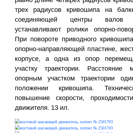
равно длине четырех радиусов криво
трех радиусов кривошипа на балк
соединяющей центры валов 
устанавливают ролики опорно-пово
При повороте приводного кривошипа
опорно-направляющей пластине, жест
корпусе, а одна из опор перемещ
участку траектории. Расстояние
опорным участком траектории од
положении кривошипа. Техниче
повышение скорости, проходимост
движителя. 13 ил.