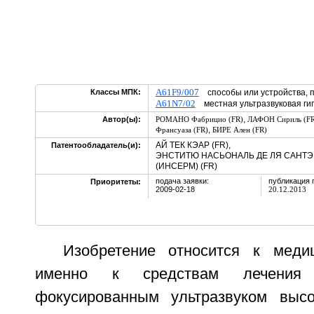
A61F9/007
Классы МПК:
способы или устройства, п
A61N7/02
местная ультразвуковая ги
,
Автор(ы):
РОМАНО Фабрицио (FR)
ЛАФОН Сириль (FR
,
Франсуаза (FR)
БИРЕ Ален (FR)
АЙ ТЕК КЭАР (FR),
Патентообладатель(и):
ЭНСТИТЮ НАСЬОНАЛЬ ДЕ ЛЯ САНТЭ
(ИНСЕРМ) (FR)
подача заявки:
публикация 
Приоритеты:
2009-02-18
20.12.2013
Изобретение относится к меди
именно к средствам лечения 
фокусированным ультразвуком высо