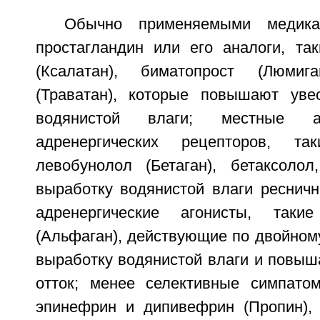
Обычно применяемыми медика
простагландин или его аналоги, так
(Ксалатан), биматопрост (Люмиг
(Траватан), которые повышают уве
водянистой влаги; местные ан
адренергических рецепторов, та
левобунолол (Бетаган), бетаксоло
выработку водянистой влаги ресничн
адренергические агонисты, таки
(Альфаган), действующие по двойном
выработку водянистой влаги и повыш
отток; менее селективные симпатом
эпинефрин и дипивефрин (Пропин),