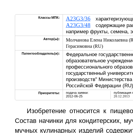
A23G3/36
Классы МПК:
характеризующи
A23G3/48
содержащие раст
например фрукты, семена, э
Автор(ы):
Молчанова Елена Николаевна (
Герасимовна (RU)
Федеральное государственн
Патентообладатель(и):
образовательное учреждени
профессионального образов
государственный университ
производств" Министерства
Российской Федерации (RU
подача заявки:
публикация 
Приоритеты:
2012-06-25
20.12.2013
Изобретение относится к пищев
Состав начинки для кондитерских, му
мучных кулинарных изделий содержит