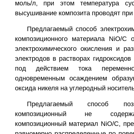
моль/л, при этом температура сус
высушивание композита проводят при 
Предлагаемый способ электрохим
композиционного материала NiO/C 
электрохимического окисления и ра
электродов в растворах гидроксидов
под действием тока переменн
одновременным осаждением образу
оксида никеля на углеродный носитель
Предлагаемый способ поз
композиционный не содерж
композиционный материал NiO/C, пр
равномерно распределенные по повер