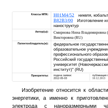
H01M4/52
Классы МПК:
никеля, кобальт
B82B3/00
Изготовление ил
наноструктур
Автор(ы):
Смирнова Нина Владимировна 
Викторовна (RU)
федеральное государственн
Патентообладатель(и):
образовательное учреждени
профессионального образов
Российский государственны
университет (Новочеркасск
институт)" (RU)
подача заявки:
публикация 
Приоритеты:
2012-05-03
10.12.2013
Изобретение относится к област
энергетики, а именно к приготовле
электрода с наноразмерными ч