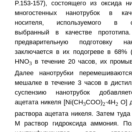
P.153-157), состоящего из оксида н
многостенных нанотрубок в каче
носителя, используемого в суп
выбранный в качестве прототипа
предварительную подготовку нан
заключается в их подогреве в 68% (
HNO
в течение 20 часов, их промыв
3
Далее нанотрубки перемешиваются
мешалке в течение 3 часов в дистил
суспензию нанотрубок добавляет
ацетата никеля [Ni(СН
СОО)
·4H
O] д
3
2
2
раствора ацетата никеля. Затем туда
М раствор гидроксида аммония. По