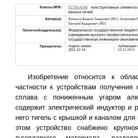
F27B14/08
Классы МПК:
конструктивные элементы 
ванных печей
,
Автор(ы):
Фатыхов Камиль Закирович (RU)
Ахметшин Р
Евгений Кадырович (RU)
Федеральное государственное бюджет
Патентообладатель(и):
учреждение высшего профессионально
государственная инженерно-экономиче
подача заявки:
публикация 
Приоритеты:
2011-12-14
10.12.2013
Изобретение относится к обла
частности к устройствам получения
сплава с пониженным угаром алю
содержит электрический индуктор и 
него тигель с крышкой и каналом для 
этом устройство снабжено крупноя