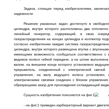
Задача, стоящая перед изобретателями, заключал
надежности.
Решение указанных задач достигнуто в свободн
цилиндра, внутри которого расположены два оппозитн
линейный генератор, содержащий, в свою очеред
газораспределения на концах цилиндра и коллектор пода
согласно изобретению каждая система газораспределени
цилиндра, внутри которого размещена втулка с впускным
имеющими возможность сообщаться соответственно с 
ведомое колесо гибкой передачи, а на штоке выполнена 
валом, на внешнем конце которого установлено ведущее
прерыватель, соединенный с электрической свечой.
управления, на валу ведущего колеса установлен,
электрическими связями соединен с блоком управления
образующими зазор для прохождения охлаждающей жидко
Сущность изобретения поясняется на фиг.1
- на фиг.1 приведен карбюраторный вариант двигате