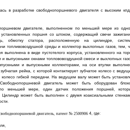
ась в разработке свободнопоршневого двигателя с высоким кпд
опоршневом двигателе, выполненном по меньшей мере из одно
о установленных поршня со штоком, содержащий свечи зажигани
ь, обмотку статора, расположенную на цилиндре, систе
чи топливовоздушной среды и коллектор выхлопных газов, тем, ч
я выполнена в виде пустотелого корпуса, установленного на тор
и и выпускными окнами топлововоздушной смеси и выхлопных газо
впускными и выпускными коллекторами, на оси втулки выполне
зубчатая рейка, с которой контактирует зубчатое колесо с ведущ
 колесо гибкой передачи. На ведущем валу может быть установл
 Свободнопоршневой двигатель может быть оборудован блок
 по меньшей мере, один датчик положения поршней, котор
. Цилиндр может быть выполнен с двумя коаксиальными стенкам
сти.
4, где:
ля,