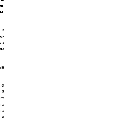
ль
ы.
а и
ок
ма
мм
ые
ой
ей
го
го
го
ня