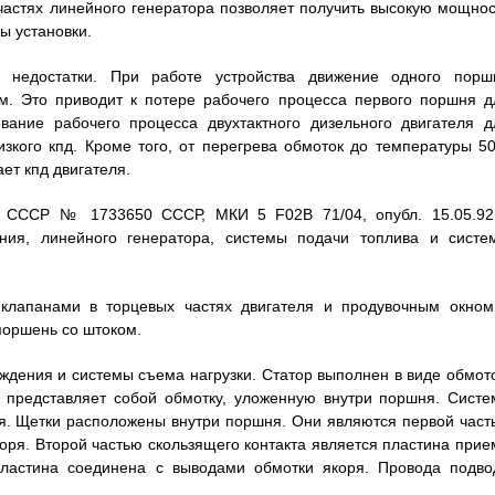
частях линейного генератора позволяет получить высокую мощнос
ы установки.
 недостатки. При работе устройства движение одного порш
ом. Это приводит к потере рабочего процесса первого поршня д
вание рабочего процесса двухтактного дизельного двигателя д
зкого кпд. Кроме того, от перегрева обмоток до температуры 50
ет кпд двигателя.
в. СССР № 1733650 СССР, МКИ 5 F02B 71/04, опубл. 15.05.92 
ания, линейного генератора, системы подачи топлива и систе
 клапанами в торцевых частях двигателя и продувочным окном
поршень со штоком.
уждения и системы съема нагрузки. Статор выполнен в виде обмото
 представляет собой обмотку, уложенную внутри поршня. Систе
я. Щетки расположены внутри поршня. Они являются первой част
оря. Второй частью скользящего контакта является пластина прие
Пластина соединена с выводами обмотки якоря. Провода подво