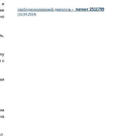
 и
свободнопоршневой двигатель
- патент 2511799
ке
(10.04.2014)
но
ь,
лу
 с
ми
ом
на
2,