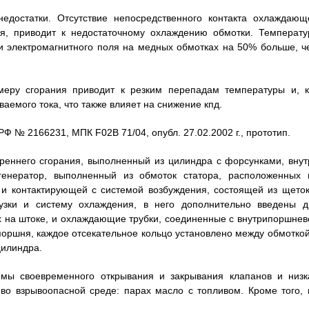
едостатки. Отсутствие непосредственного контакта охлаждающ
я, приводит к недостаточному охлаждению обмотки. Температу
ри электромагнитного поля на медных обмотках на 50% больше, ч
меру сгорания приводит к резким перепадам температуры и, к
аемого тока, что также влияет на снижение кпд.
Ф № 2166231, МПК F02B 71/04, опубл. 27.02.2002 г., прототип.
треннего сгорания, выполненный из цилиндра с форсунками, внут
енератор, выполненный из обмоток статора, расположенных 
 и контактирующей с системой возбуждения, состоящей из щеток
узки и систему охлаждения, в него дополнительно введены д
х на штоке, и охлаждающие трубки, соединенные с внутрипоршнев
поршня, каждое отсекательное кольцо установлено между обмоткой
цилиндра.
темы своевременного открывания и закрывания клапанов и низк
во взрывоопасной среде: парах масло с топливом. Кроме того, 