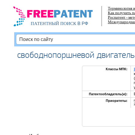
Терминология и
Как получить п
Роспатент - ме
Международная
В РФ
ПАТЕНТНЫЙ ПОИСК
свободнопоршневой двигатель
Классы МПК:
Патентообладатель(и):
Приоритеты: