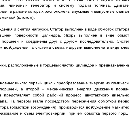
ия, линейный генератор и систему подачи топлива. Двигате
ния, в районе которых расположены впускные и выпускные клапан
емычкой (штоком).
ждения и снятия нагрузки. Статор выполнен в виде обмоток статор
ешней поверхности цилиндра. Якорь выполнен в виде обмот
и поршней и соединены друг с другом последовательно. Систе
м возбуждения, а система съема нагрузки выполнена в виде кле
нки, расположенные в торцевых частях цилиндра и предназначенн
новных цикла: первый цикл - преобразование энергии из химическ
поршней, а второй - механическая энергия движения поршн
л представляет собой рабочий процесс двухтактного дизельно
этапа. На первом этапе посредством пересечения обмоткой перво
тора (обмоткой возбуждения), производится возбуждение магнитно
разование и съем электроэнергии, причем обмотка первого порш