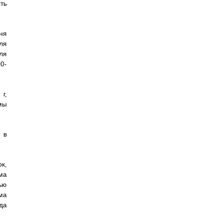
ть
ня
ля
ля
0-
г,
мы
 в
к,
ма
ью
ма
да