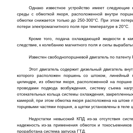
Однако известное устройство имеет следующие н
среды с обмоткой якоря, расположенной внутри поршн
обмотки снижается только до 250-300°C. При этом поте
потери электромагнитного поля при температуре в 20°C.
Кроме того, подача охлаждающей жидкости в ка
следствие, к колебанию магнитного поля и силы вырабатыв
Известен свободнопоршневой двигатель по патенту Р
Этот двигатель содержит дизельный двигатель вну
которого расположен поршень со штоком, линейный г
цилиндре, из обмотки якоря, расположенной на поршне
проводами подвода возбуждения, систему съема нагр
отсекательных кольца системы охлаждения, закрепленны
камерой, при этом обмотка якоря расположена на штоке 
торцевыми частями поршня, а щетки установлены в теле 
Недостатки невысокий КПД из-за отсутствия сис
надежность из-за применения обмоток и токосъемников 
проработана система запуска ГТД.