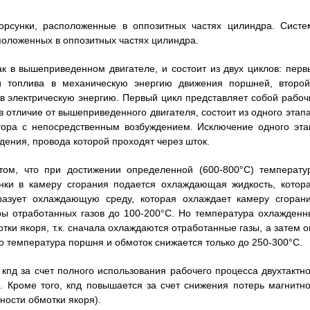
орсунки, расположенные в оппозитных частях цилиндра. Систе
положенных в оппозитных частях цилиндра.
ак в вышеприведенном двигателе, и состоит из двух циклов: перв
ии топлива в механическую энергию движения поршней, второй
в электрическую энергию. Первый цикл представляет собой рабоч
 в отличие от вышеприведенного двигателя, состоит из одного этап
тора с непосредственным возбуждением. Исключение одного эта
дения, провода которой проходят через шток.
том, что при достижении определенной (600-800°C) температу
нки в камеру сгорания подается охлаждающая жидкость, котора
разует охлаждающую среду, которая охлаждает камеру сгорани
ы отработанных газов до 100-200°C. Но температура охлажденн
ки якоря, т.к. сначала охлаждаются отработанные газы, а затем о
го температура поршня и обмоток снижается только до 250-300°C.
кпд за счет полного использования рабочего процесса двухтактно
. Кроме того, кпд повышается за счет снижения потерь магнитно
ности обмотки якоря).