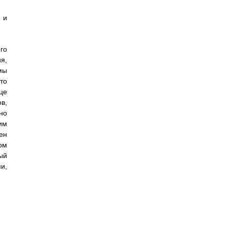
 и
го
я,
мы
то
це
в,
но
им
ен
ом
ый
и,