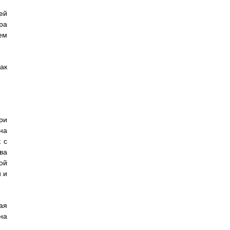
ей
ра
ем
ак
ри
на
 с
ва
ой
 и
ая
на