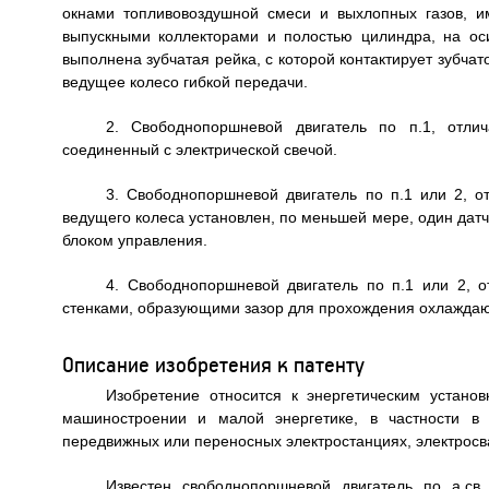
окнами топливовоздушной смеси и выхлопных газов, 
выпускными коллекторами и полостью цилиндра, на ос
выполнена зубчатая рейка, с которой контактирует зубча
ведущее колесо гибкой передачи.
2. Свободнопоршневой двигатель по п.1, отли
соединенный с электрической свечой.
3. Свободнопоршневой двигатель по п.1 или 2, о
ведущего колеса установлен, по меньшей мере, один дат
блоком управления.
4. Свободнопоршневой двигатель по п.1 или 2, 
стенками, образующими зазор для прохождения охлажда
Описание изобретения к патенту
Изобретение относится к энергетическим устано
машиностроении и малой энергетике, в частности в 
передвижных или переносных электростанциях, электросва
Известен свободнопоршневой двигатель по а.св