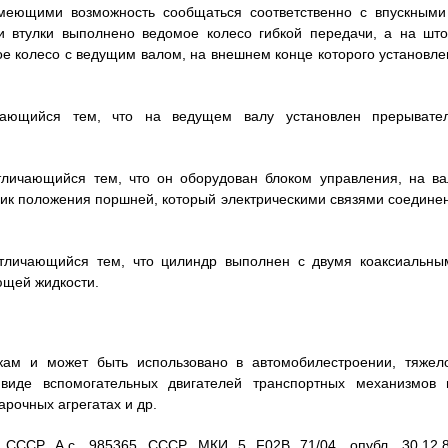
имеющими возможность сообщаться соответственно с впускными
и втулки выполнено ведомое колесо гибкой передачи, а на што
тое колесо с ведущим валом, на внешнем конце которого установле
чающийся тем, что на ведущем валу установлен прерывател
тличающийся тем, что он оборудован блоком управления, на ва
чик положения поршней, который электрическими связями соединен
отличающийся тем, что цилиндр выполнен с двумя коаксиальны
ющей жидкости.
вкам и может быть использовано в автомобилестроении, тяжел
виде вспомогательных двигателей транспортных механизмов 
рочных агрегатах и др.
. СССР А.с. 985365 СССР, МКИ 5 F02B 71/04. опубл. 30.12.8