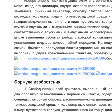
Изобретение относится к двигателям внутреннего
мере, из одного цилиндра, внутри которого расположены
зажигания, линейный генератор, обмотку статора, ра
цилиндра, коллектор подачи топливовоздушной среды и 
газораспределения выполнена в виде пустотелого корпу
втулка с впускными и выпускными окнами топлововозду
соответственно с впускными и выпускными коллекторами
штоке выполнена зубчатая рейка, с которой контактир
установлено ведущее колесо гибкой передачи. На вед
свечой. Двигатель оборудован блоком управления, на ва
выполнен с двумя коаксиальными стенками, образующ
обес
Формула изобретения
1. Свободнопоршневой двигатель, выполненный, по
два оппозитно установленных поршня со штоком, содер
очередь, статорную обмотку, расположенную на цилиндре
топливовоздушной среды и коллектор выхлопных газов, о
в виде пустотелого корпуса, установленного на торце ци