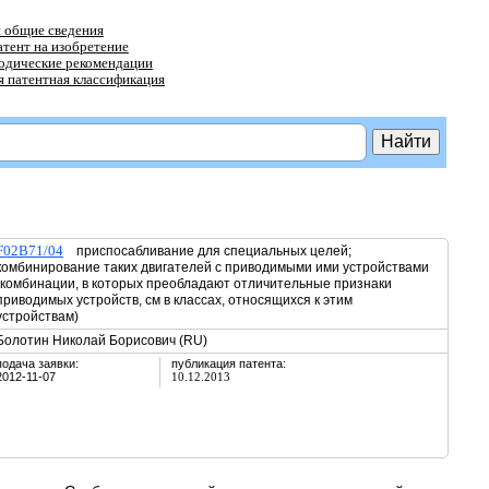
 общие сведения
атент на изобретение
тодические рекомендации
 патентная классификация
F02B71/04
приспосабливание для специальных целей;
комбинирование таких двигателей с приводимыми ими устройствами
(комбинации, в которых преобладают отличительные признаки
приводимых устройств, см в классах, относящихся к этим
устройствам)
Болотин Николай Борисович (RU)
подача заявки:
публикация патента:
2012-11-07
10.12.2013