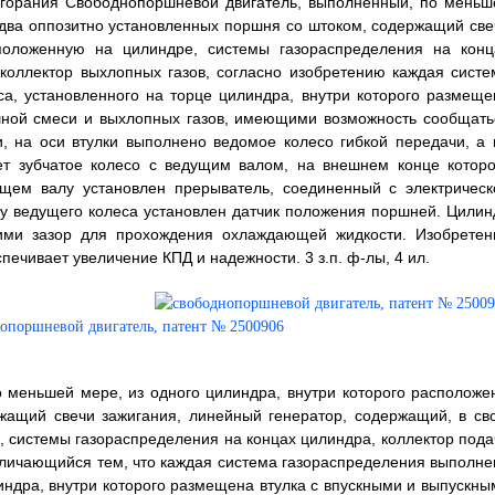
 сгорания Свободнопоршневой двигатель, выполненный, по меньш
 два оппозитно установленных поршня со штоком, содержащий све
сположенную на цилиндре, системы газораспределения на конц
коллектор выхлопных газов, согласно изобретению каждая систе
са, установленного на торце цилиндра, внутри которого размеще
шной смеси и выхлопных газов, имеющими возможность сообщать
, на оси втулки выполнено ведомое колесо гибкой передачи, а 
ует зубчатое колесо с ведущим валом, на внешнем конце которо
ущем валу установлен прерыватель, соединенный с электрическ
лу ведущего колеса установлен датчик положения поршней. Цилин
ими зазор для прохождения охлаждающей жидкости. Изобретен
печивает увеличение КПД и надежности. 3 з.п. ф-лы, 4 ил.
 меньшей мере, из одного цилиндра, внутри которого расположе
жащий свечи зажигания, линейный генератор, содержащий, в св
, системы газораспределения на концах цилиндра, коллектор пода
тличающийся тем, что каждая система газораспределения выполне
линдра, внутри которого размещена втулка с впускными и выпускны