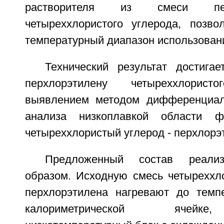
растворителя из смеси пе
четыреххлористого углерода, позв
температурный диапазон использовани
Технический результат достига
перхлорэтилену четыреххлорис
выявлением методом дифференциаль
анализа низкоплавкой области ф
четыреххлористый углерод - перхлорэ
Предложенный состав реали
образом. Исходную смесь четыреххло
перхлорэтилена нагревают до темп
калориметрической ячейк