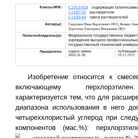
C23G5/028
Классы МПК:
содержащих галогензамещ
C11D7/50
растворители
C11D3/44
смеси растворителей
,
Автор(ы):
Гаркушин Иван Кириллович (RU)
Колядо Але
Дорохина Екатерина Витальевна (RU)
Федеральное государственное бюджет
Патентообладатель(и):
учреждение высшего профессионально
государственный технический универс
подача заявки:
публикация 
Приоритеты:
2012-11-26
10.12.2013
Изобретение относится к смесе
включающему перхлорэтилен
характеризуется тем, что для расшир
диапазона использования в него до
четыреххлористый углерод при сле
компонентов (мас.%): перхлорэти