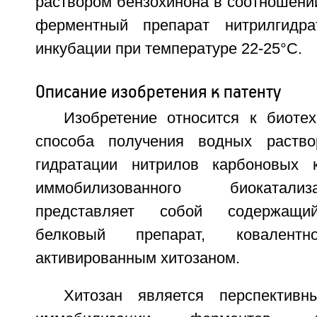
раствором бензохинона в соотношени
ферментный препарат нитрилгидр
инкубации при температуре 22-25°C.
Описание изобретения к патенту
Изобретение относится к биотех
способа получения водных раств
гидратации нитрилов карбоновых
иммобилизованного биокатали
представляет собой содержащий
белковый препарат, ковален
активированным хитозаном.
Хитозан является перспектив