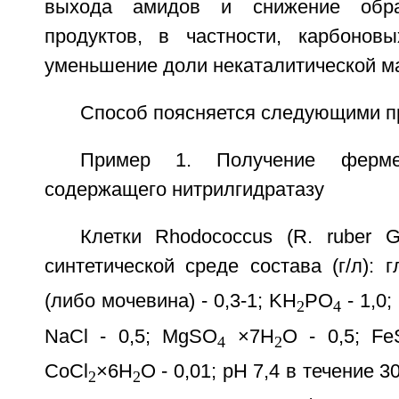
выхода амидов и снижение обра
продуктов, в частности, карбонов
уменьшение доли некаталитической ма
Способ поясняется следующими п
Пример 1. Получение фермен
содержащего нитрилгидратазу
Клетки Rhodococcus (R. ruber
синтетической среде состава (г/л): 
(либо мочевина) - 0,3-1; KH
PO
- 1,0;
2
4
NaCl - 0,5; MgSO
×7H
O - 0,5; F
4
2
CoCl
×6H
O - 0,01; pH 7,4 в течение 
2
2