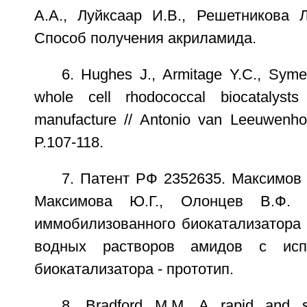
А.А., Луйксаар И.В., Решетникова Л
Способ получения акриламида.
6. Hughes J., Armitage Y.C., Symes
whole cell rhodococcal biocatalysts
manufacture // Antonio van Leeuwenhoe
P.107-118.
7. Патент РФ 2352635. Максимов 
Максимова Ю.Г., Олонцев В.Ф. 
иммобилизованного биокатализатора 
водных растворов амидов с испо
биокатализатора - прототип.
8. Bradford M.M. A rapid and s