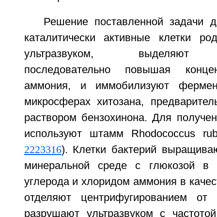
Решение поставленной задачи до
каталитически активные клетки ро
ультразвуком, выделяют ни
последовательно повышая конце
аммония, и иммобилизуют фермен
микросферах хитозана, предварител
раствором бензохинона. Для получен
используют штамм Rhodococcus ru
2223316
). Клетки бактерий выращива
минеральной среде с глюкозой в к
углерода и хлоридом аммония в качест
отделяют центрифугированием от
разрушают ультразвуком с частото