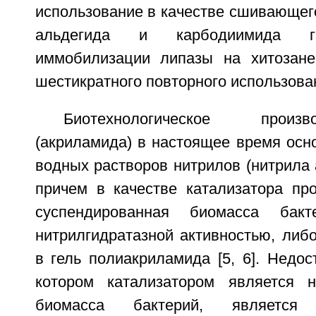
использование в качестве сшивающего
альдегида и карбодиимида г
иммобилизации липазы на хитозане
шестикратного повторного использован
Биотехнологическое прои
(акриламида) в настоящее время осн
водных растворов нитрилов (нитрила 
причем в качестве катализатора про
суспендированная биомасса бакт
нитрилгидратазной активностью, либ
в гель полиакриламида [5, 6]. Недос
котором катализатором является н
биомасса бактерий, является