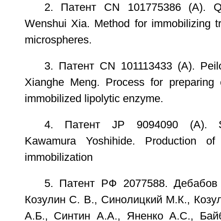
2. Патент CN 101775386 (A). Qi
Wenshui Xia. Method for immobilizing t
microspheres.
3. Патент CN 101113433 (A). Peil
Xianghe Meng. Process for preparing 
immobilized lipolytic enzyme.
4. Патент JP 9094090 (A). S
Kawamura Yoshihide. Production of 
immobilization
5. Патент РФ 2077588. Дебабов 
Козулин С. В., Синолицкий М.К., Козу
А.Б., Синтин А.А., Яненко А.С., Бай