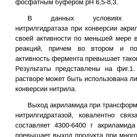
фосфатным буфером pH 6,5-8,3.
В данных условиях имм
нитрилгидратаза при конверсии акри
своей активности по меньшей мере в
реакций, причем во втором и по
активность фермента превышает тако
Результаты представлены на фиг.1.
растворе может быть использована л
конверсии нитрила.
Выход акриламида при трансформ
нитрилгидратазой, ковалентно связ
составляет 4300-6400 г акриламида
превышает выход продукта при много