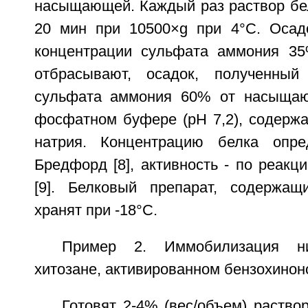
насыщающей. Каждый раз раствор бе
20 мин при 10500×g при 4°C. Осад
концентрации сульфата аммония 3
отбрасывают, осадок, полученный
сульфата аммония 60% от насыщаю
фосфатном буфере (pH 7,2), содерж
натрия. Концентрацию белка опр
Бредфорд [8], активность - по реакц
[9]. Белковый препарат, содержащи
хранят при -18°C.
Пример 2. Иммобилизация ни
хитозане, активированном бензохинон
Готовят 2-4% (вес/объем) раство