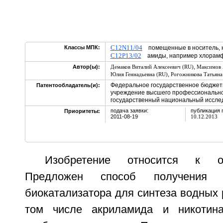
C12N11/04
Классы МПК:
помещенные в носитель, н
C12P13/02
амиды, например хлорам
,
Автор(ы):
Демаков Виталий Алексеевич (RU)
Максимов 
,
Юлия Геннадьевна (RU)
Рогожникова Татьяна
Федеральное государственное бюджет
Патентообладатель(и):
учреждение высшего профессионально
государственный национальный исслед
подача заявки:
публикация 
Приоритеты:
2011-08-19
10.12.2013
Изобретение относится к о
Предложен способ получения и
биокатализатора для синтеза водных 
том числе акриламида и никотин