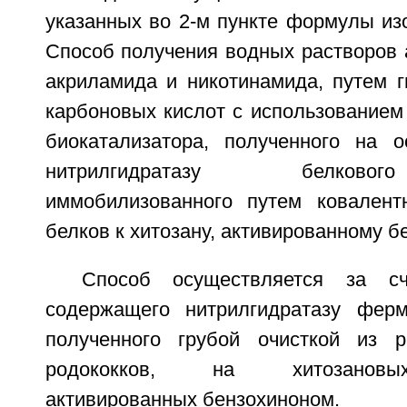
указанных во 2-м пункте формулы изо
Способ получения водных растворов 
акриламида и никотинамида, путем г
карбоновых кислот с использованием
биокатализатора, полученного на 
нитрилгидратазу белково
иммобилизованного путем ковалент
белков к хитозану, активированному б
Способ осуществляется за сч
содержащего нитрилгидратазу ферм
полученного грубой очисткой из р
родококков, на хитозановы
активированных бензохиноном.