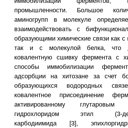
иммобилизации ферментов, 
промышленности. Большое коли
аминогрупп в молекуле определяе
взаимодействовать с бифункционал
образующими химические связи как с 
так и с молекулой белка, что 
ковалентную сшивку фермента с хи
способы иммобилизации фермен
адсорбции на хитозане за счет бо
образующихся водородных связ
ковалентное присоединение ферм
активированному глутаровым 
гидрохлоридом этил (3-деми
карбодиимида [3], эпихлоргид