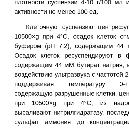
плотности суспензии 4-10 г/100 мл 
активности не менее 100 ед.
Клеточную суспензию центрифу
10500×g при 4°C, осадок клеток о
буфером (pH 7,2), содержащим 44 
Осадок клеток ресуспендируют в 
содержащем 44 мМ бутират натрия, и
воздействию ультразвука с частотой 22
поддерживая температуру 0-+
содержащую разрушенные клетки, цен
при 10500×g при 4°C, из надос
высаливают нитрилгидратазу, послед
сульфат аммония до концентра