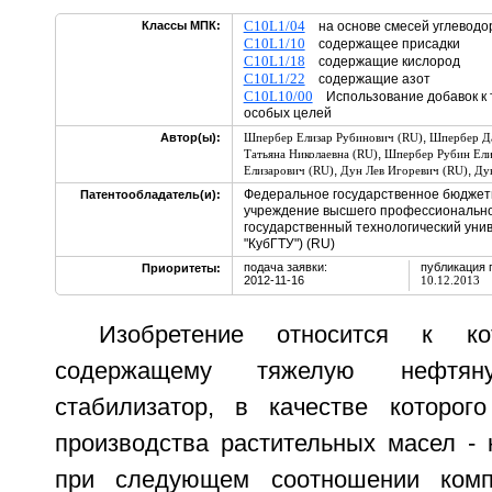
C10L1/04
Классы МПК:
на основе смесей углевод
C10L1/10
содержащее присадки
C10L1/18
содержащие кислород
C10L1/22
содержащие азот
C10L10/00
Использование добавок к т
особых целей
,
Автор(ы):
Шпербер Елизар Рубинович (RU)
Шпербер Да
,
Татьяна Николаевна (RU)
Шпербер Рубин Ели
,
,
Елизарович (RU)
Дун Лев Игоревич (RU)
Ду
Федеральное государственное бюджет
Патентообладатель(и):
учреждение высшего профессионально
государственный технологический уни
"КубГТУ") (RU)
подача заявки:
публикация 
Приоритеты:
2012-11-16
10.12.2013
Изобретение относится к кот
содержащему тяжелую нефт
стабилизатор, в качестве которог
производства растительных масел - 
при следующем соотношении комп