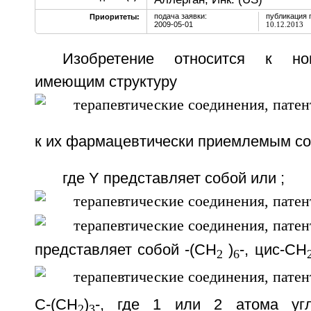
подача заявки:
публикация 
Приоритеты:
2009-05-01
10.12.2013
Изобретение относится к но
имеющим структуру
к их фармацевтически приемлемым со
где Y представляет собой
или
;
представляет собой -(CH
)
-, цис-СН
2
6
С-(СН
)
-, где 1 или 2 атома уг
2
3