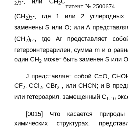
)
-, или CH
C
2
3
2
(CH
)
-, где 1 или 2 углеродных
2
3
заменены S или О; или А представля
(CH
)
-, где Ar представляет собо
2
0
гетероинтерарилен, сумма m и о равна 
один CH
может быть заменен S или О
2
J представляет собой C=O, CHOH
CF
, CCl
, CBr
, или CHCN; и В пред
2
2
2
или гетероарил, замещенный C
окс
1-10
[0015] Что касается природы
химических структурах, предста