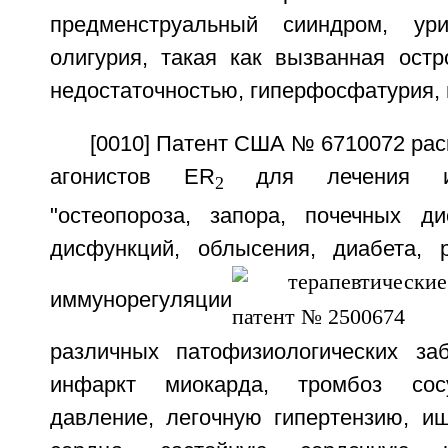
предменструальный сииндром, ури
олигурия, такая как вызванная остр
недостаточностью, гиперфосфатурия, и
[0010] Патент США № 6710072 ра
агонистов ER
для лечения ил
2
"остеопороза, запора, почечных д
дисфункций, облысения, диабета, 
иммунорегуляции
различных патофизиологических за
инфаркт миокарда, тромбоз сос
давление, легочную гипертензию, и