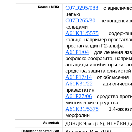
C07D295/088
Классы МПК:
с ацикличес
цепью
C07D265/30
не конденсиро
кольцами
A61K31/5575
содержащие
кольцо, например простагла
простагландин F2-альфа
A61P1/04
для лечения язв,
рефлюкс-эзофагита, напри
антациды,ингибиторы кисло
средства защита слизистой
A61P17/14
от облысения
A61K31/22
ациклических 
правастатин
A61P27/06
средства проти
миотические средства
A61K31/5375
1,4-оксазин
морфолин
,
Автор(ы):
ДОНДЕ Ярив (US)
НГУЙЕН Дже
Аллерган, Инк. (US)
Патентообладатель(и):