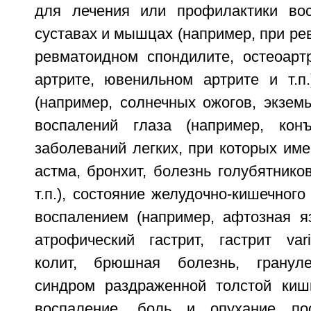
для лечения или профилактики во
суставах и мышцах (например, при ре
ревматоидном спондилите, остеоартр
артрите, ювенильном артрите и т.п.
(например, солнечных ожогов, экземы,
воспалений глаза (например, конъ
заболеваний легких, при которых име
астма, бронхит, болезнь голубятнико
т.п.), состояние желудочно-кишечного
воспалением (например, афтозная яз
атрофический гастрит, гастрит vari
колит, брюшная болезнь, грануле
синдром раздраженной толстой кишки
воспаление, боль и опухание по