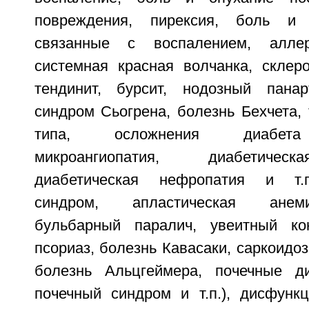
повреждения, пирексия, боль и 
связанные с воспалением, аллер
системная красная волчанка, склеро
тендинит, бурсит, нодозный панар
синдром Сьогрена, болезнь Бехчета, 
типа, осложнения диабета 
микроангиопатия, диабетическ
диабетическая нефропатия и т.п
синдром, апластическая анеми
бульбарный паралич, увеитный кон
псориаз, болезнь Кавасаки, саркоидоз
болезнь Альцгеймера, почечные ди
почечный синдром и т.п.), дисфункц