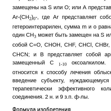
замещены на S или О; или А представ
Ar-(CH
)
-, где Ar представляет соб
2
0
гетероинтерарилен, сумма m и о равна 
один СН
может быть замещен на S ил
3
собой С=O, СНОН, CHF, CHCl, CHBr,
CHCN; и В представляет собой ари
замещенный С
оксоалкилом. 
1-10
относится к способу лечения облы
введение субъекту, нуждающемуся
терапевтически эффективного коли
соединения. 2 н. и 9 з.п. ф-лы.
Формула изобретения