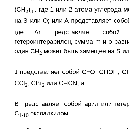
(СН
)
-, где 1 или 2 атома углерода 
2
3
на S или О; или А представляет собо
где Ar представляет собой 
гетероинтерарилен, сумма m и о равна 
один СН
может быть замещен на S ил
2
J представляет собой С=O, СНОН, CH
CCl
, CBr
или CHCN; и
2
2
В представляет собой арил или гете
C
оксоалкилом.
1-10