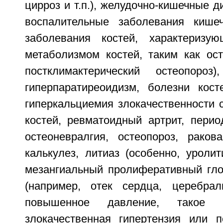
цирроз и т.п.), желудочно-кишечные д
воспалительные заболевания кишеч
заболевания костей, характеризу
метаболизмом костей, таким как ост
постклимактерический остеопороз)
гиперпаратиреоидизм, болезни кост
гиперкальциемия злокачественности 
костей, ревматоидный артрит, период
остеоневралгия, остеопороз, рако
калькулез, литиаз (особенно, уролит
мезангиальный пролиферативный гло
(например, отек сердца, церебрал
повышенное давление, такое к
злокачественная гипертензия или п