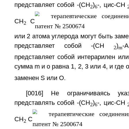
представляет собой -(CH
)
-, цис-CH
2
6
CH
C
2
или 2 атома углерода могут быть заме
представляет собой -(CH
)
-A
2
m
представляет собой интерарилен или
сумма m и о равна 1, 2, 3 или 4, и где
заменен S или О.
[0016] Не ограничиваясь ук
представлять собой -(CH
)
-, цис-CH
2
6
CH
C
2