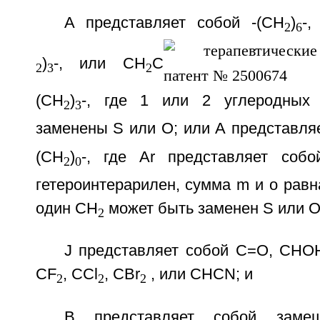
А представляет собой -(CH
)
-,
2
6
)
-, или CH
C
2
3
2
(CH
)
-, где 1 или 2 углеродных
2
3
заменены S или О; или А представля
(CH
)
-, где Ar представляет собо
2
0
гетероинтерарилен, сумма m и о равна 
один CH
может быть заменен S или О
2
J представляет собой C=O, CHOH
CF
, CCl
, CBr
, или CHCN; и
2
2
2
В представляет собой заме