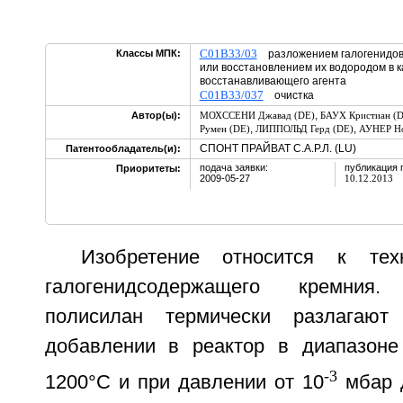
C01B33/03
Классы МПК:
разложением галогенидов 
или восстановлением их водородом в к
восстанавливающего агента
C01B33/037
очистка
,
Автор(ы):
МОХССЕНИ Джавад (DE)
БАУХ Кристиан (
,
,
Румен (DE)
ЛИППОЛЬД Герд (DE)
АУНЕР Но
СПОНТ ПРАЙВАТ С.А.Р.Л. (LU)
Патентообладатель(и):
подача заявки:
публикация 
Приоритеты:
2009-05-27
10.12.2013
Изобретение относится к тех
галогенидсодержащего кремния. 
полисилан термически разлагают
добавлении в реактор в диапазоне
-3
1200°C и при давлении от 10
мбар д