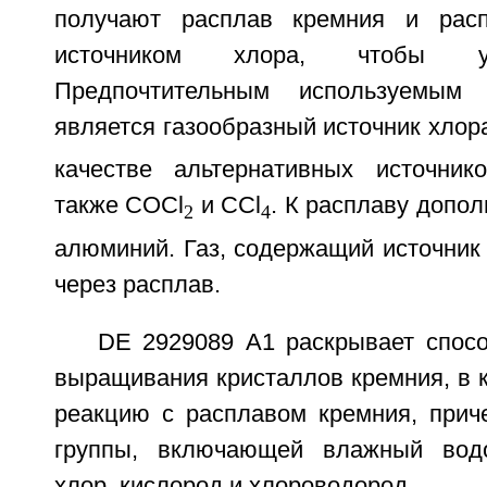
получают расплав кремния и рас
источником хлора, чтобы у
Предпочтительным используемым 
является газообразный источник хлора
качестве альтернативных источник
также COCl
и CCl
. К расплаву допо
2
4
алюминий. Газ, содержащий источник
через расплав.
DE 2929089 А1 раскрывает спос
выращивания кристаллов кремния, в к
реакцию с расплавом кремния, прич
группы, включающей влажный водо
хлор, кислород и хлороводород.