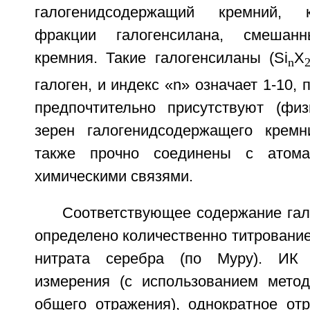
галогенидсодержащий кремний, 
фракции галогенсилана, смеша
кремния. Такие галогенсиланы (Si
X
n
галоген, и индекс «n» означает 1-10, 
предпочтительно присутствуют (физ
зерен галогенидсодержащего кремн
также прочно соединены с атома
химическими связями.
Соответствующее содержание гал
определено количественно титровани
нитрата серебра (по Муру). ИК с
измерения (с использованием мето
общего отражения), однократное от