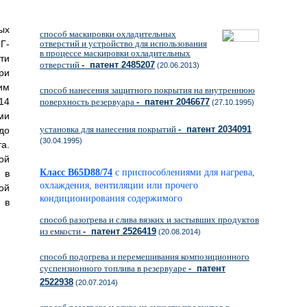
ых
способ маскировки охладительных
Г-
отверстий и устройство для использования
в процессе маскировки охладительных
ти
отверстий
- патент 2485207
(20.06.2013)
ри
им
способ нанесения защитного покрытия на внутреннюю
14
поверхность резервуара
- патент 2046677
(27.10.1995)
ми
установка для нанесения покрытий
- патент 2034091
до
(30.04.1995)
а.
ой
Класс B65D88/74
с приспособлениями для нагрева,
 в
охлаждения, вентиляции или прочего
ой
кондиционирования содержимого
 в
способ разогрева и слива вязких и застывших продуктов
из емкости
- патент 2526419
(20.08.2014)
способ подогрева и перемешивания композиционного
суспензионного топлива в резервуаре
- патент
2522938
(20.07.2014)