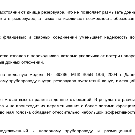
расстоянии от днища резервуара, что не позволяет размывать донн
та в резервуаре, а также не исключает возможность образован
х фланцевых и сварных соединений уменьшает надежность вс
ство отводов и переходников, которые увеличивают потери напора
мыв донных отложений.
у на полезную модель № 39286, МПК В05В 1/06, 2004 г. Данн
ому трубопроводу внутри резервуара пустотелый конус, имеющий
ся малая высота размыва донных отложений. В результате размы
ра и не происходит их перемешивания с более легкими фракция
ывочная головка обладает относительно небольшой эффективност
 подключенный к напорному трубопроводу и размещенный