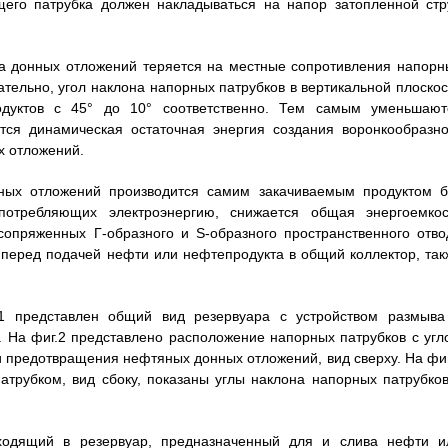
щего патрубка должен накладываться на напор затопленной стр
ва донных отложений теряется на местные сопротивления напорн
ательно, угол наклона напорных патрубков в вертикальной плоскос
дуктов с 45° до 10° соответственно. Тем самым уменьшают
тся динамическая остаточная энергия создания воронкообразно
 отложений.
нных отложений производится самим закачиваемым продуктом б
 потребляющих электроэнергию, снижается общая энергоемкос
опряженных Г-образного и S-образного пространственного отво
перед подачей нефти или нефтепродукта в общий коллектор, так
.1 представлен общий вид резервуара с устройством размыва
 На фиг.2 представлено расположение напорных патрубков с угл
и предотвращения нефтяных донных отложений, вид сверху. На фиг
трубком, вид сбоку, показаны углы наклона напорных патрубков
входящий в резервуар, предназначенный для и слива нефти и