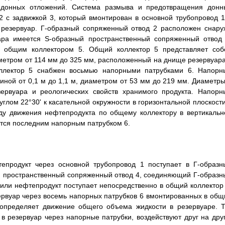
 донных отложений. Система размыва и предотвращения донн
2 с задвижкой 3, который вмонтирован в основной трубопровод 1
 резервуар. Г-образный сопряженный отвод 2 расположен снару
уара имеется S-образный пространственный сопряженный отвод 
 общим коллектором 5. Общий коллектор 5 представляет соб
метром от 114 мм до 325 мм, расположенный на днище резервуара
ллектор 5 снабжен восьмью напорными патрубками 6. Напорн
иной от 0,1 м до 1,1 м, диаметром от 53 мм до 219 мм. Диаметры
ервуара и реологических свойств хранимого продукта. Напорн
глом 22°30' к касательной окружности в горизонтальной плоскости
 ходу движения нефтепродукта по общему коллектору в вертикальн
ется последним напорным патрубком 6.
епродукт через основной трубопровод 1 поступает в Г-образн
ый пространственный сопряженный отвод 4, соединяющий Г-образн
или нефтепродукт поступает непосредственно в общий коллектор 
ервуар через восемь напорных патрубков 6 вмонтированных в общ
допределяет движение общего объема жидкости в резервуаре. Т
в резервуар через напорные патрубки, воздействуют друг на друг