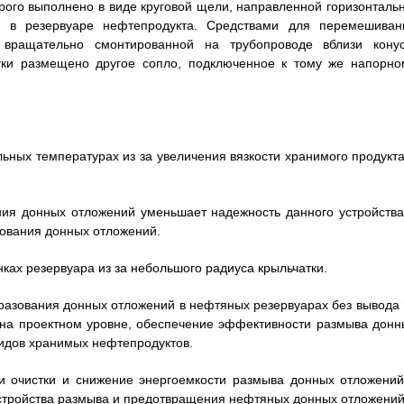
рого выполнено в виде круговой щели, направленной горизонтальн
 в резервуаре нефтепродукта. Средствами для перемешиван
 вращательно смонтированной на трубопроводе вблизи конус
тки размещено другое сопло, подключенное к тому же напорно
ьных температурах из за увеличения вязкости хранимого продукта
ния донных отложений уменьшает надежность данного устройства
зования донных отложений.
ках резервуара из за небольшого радиуса крыльчатки.
разования донных отложений в нефтяных резервуарах без вывода 
 на проектном уровне, обеспечение эффективности размыва донн
видов хранимых нефтепродуктов.
и очистки и снижение энергоемкости размыва донных отложений
устройства размыва и предотвращения нефтяных донных отложений