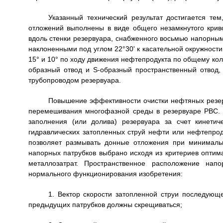
Указанный технический результат достигается т
отложений выполнены в виде общего незамкнутого крив
вдоль стенки резервуара, снабженного восьмью напорны
наклоненными под углом 22°30' к касательной окружности в
15° и 10° по ходу движения нефтепродукта по общему колл
образный отвод и S-образный пространственный отвод
трубопроводом резервуара.
Повышение эффективности очистки нефтяных резер
перемешивания многофазной среды в резервуаре РВС. 
заполнения (или долива) резервуара за счет кинетич
гидравлических затопленных струй нефти или нефтепро
позволяет размывать донные отложения при минималь
напорных патрубков выбрано исходя из критериев оптим
металлозатрат. Пространственное расположение нап
нормального функционирования изобретения:
1. Вектор скорости затопленной струи последующе
предыдущих патрубков должны скрещиваться;