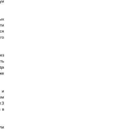
уи
ых
ти
ся
го
ез
ть
да
же
 и
ом
.3
 в
ли