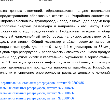
мыва донных отложений, образовавшихся на дне вертикальн
предотвращения образования отложений. Устройство состоит из 
онтирован в основной трубопровод и предназначен для подачи неф
асположен снаружи резервуара и направлен к его центру. Внут
опряженный отвод, соединенный с Г-образным отводом и общ
амкнутый криволинейный трубопровод, например, диаметром от 1
доль его стенки. Общий коллектор снабжен восемью напорны
ндрические трубы длиной от 0,1 м до 1,1 м, диаметром от 53 мм 
 диаметра резервуара и реологических свойств хранимого продукт
нены под углом 22°30' к касательной окружности в горизонтальн
15° и 10° по ходу движения нефтепродукта по общему коллектору
ектор заканчивается последним напорным патрубком. Разработк
 очистки и снижение энергоемкости размыва донных отложений