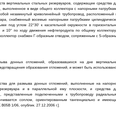
ств вертикальных стальных резервуаров, содержащее средства д
 выполненное в виде общего коллектора с напорными патрубкам
собой незамкнутый криволинейный трубопровод, расположенный 
уара, снабженный восемью напорными патрубками цилиндрическ
и под углом 22°30' к касательной окружности в горизонтальн
15° и 10° по ходу движения нефтепродукта по общему коллектору
й коллектор снабжен Г-образным отводом, сопряженным с S-образн
мыва донных отложений, образовавшихся на дне вертикальн
редотвращения образования отложений, и может быть использовано
дства для размыва донных отложений, выполненные на напорн
резервуара и в параллельной ему плоскости, и средства д
, представленные подключенными к трубопроводу радиальны
анчивается соплом, ориентированным тангенциально и имеющ
05В 1/06, опублик. 27.12.2006 г.].