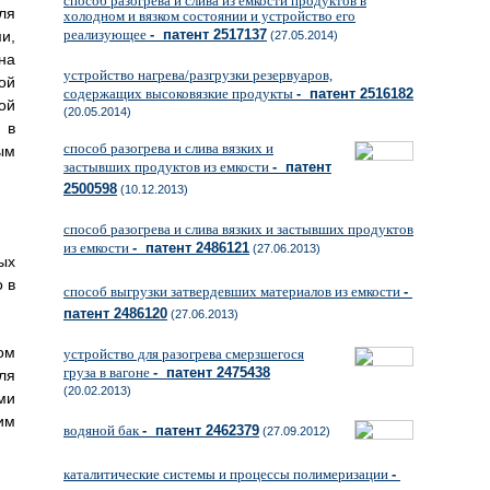
способ разогрева и слива из емкости продуктов в
ля
холодном и вязком состоянии и устройство его
реализующее
- патент 2517137
и,
(27.05.2014)
на
устройство нагрева/разгрузки резервуаров,
ой
содержащих высоковязкие продукты
- патент 2516182
ой
(20.05.2014)
 в
способ разогрева и слива вязких и
ым
застывших продуктов из емкости
- патент
2500598
(10.12.2013)
способ разогрева и слива вязких и застывших продуктов
из емкости
- патент 2486121
(27.06.2013)
ых
 в
способ выгрузки затвердевших материалов из емкости
-
патент 2486120
(27.06.2013)
ом
устройство для разогрева смерзшегося
груза в вагоне
- патент 2475438
ля
(20.02.2013)
ми
им
водяной бак
- патент 2462379
(27.09.2012)
каталитические системы и процессы полимеризации
-