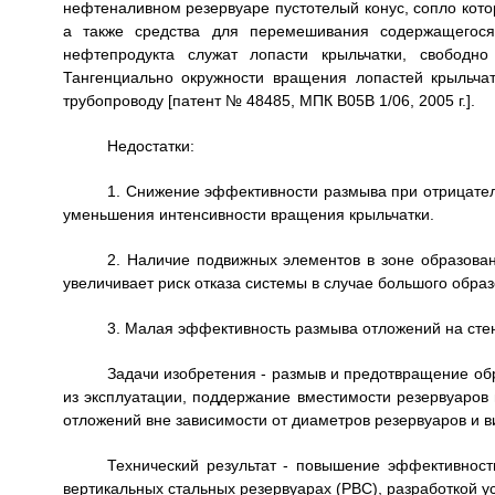
нефтеналивном резервуаре пустотелый конус, сопло кото
а также средства для перемешивания содержащегося
нефтепродукта служат лопасти крыльчатки, свободно
Тангенциально окружности вращения лопастей крыльча
трубопроводу [патент № 48485, МПК В05В 1/06, 2005 г.].
Недостатки:
1. Снижение эффективности размыва при отрицател
уменьшения интенсивности вращения крыльчатки.
2. Наличие подвижных элементов в зоне образова
увеличивает риск отказа системы в случае большого обра
3. Малая эффективность размыва отложений на стен
Задачи изобретения - размыв и предотвращение об
из эксплуатации, поддержание вместимости резервуаров
отложений вне зависимости от диаметров резервуаров и 
Технический результат - повышение эффективност
вертикальных стальных резервуарах (РВС), разработкой 