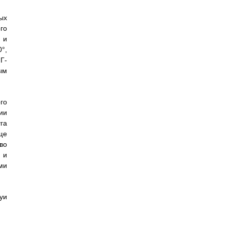
ых
го
 и
0°,
Г-
ым
го
ии
га
ще
во
 и
ми
уи