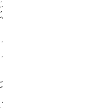
о,
ия
а.
му
 и
 и
их
ых
 в
.