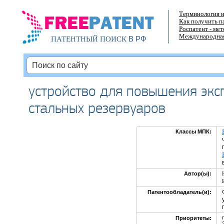
Терминология и
Как получить п
Роспатент - ме
Международная
В РФ
ПАТЕНТНЫЙ ПОИСК
устройство для повышения экс
стальных резервуаров
Классы МПК:
Автор(ы):
Патентообладатель(и):
Приоритеты: