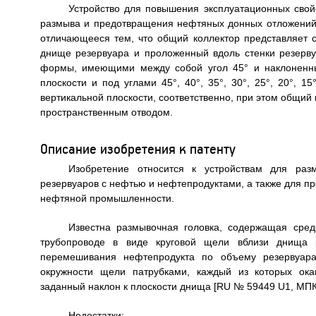
Устройство для повышения эксплуатационных свой
размыва и предотвращения нефтяных донных отложений,
отличающееся тем, что общий коллектор представляет 
днище резервуара и проложенный вдоль стенки резерв
формы, имеющими между собой угол 45° и наклоненным
плоскости и под углами 45°, 40°, 35°, 30°, 25°, 20°, 
вертикальной плоскости, соответственно, при этом общи
пространственным отводом.
Описание изобретения к патенту
Изобретение относится к устройствам для раз
резервуаров с нефтью и нефтепродуктами, а также для п
нефтяной промышленности.
Известна размывочная головка, содержащая сре
трубопроводе в виде круговой щели вблизи днища 
перемешивания нефтепродукта по объему резервуара
окружности щели патрубками, каждый из которых ок
заданный наклон к плоскости днища [RU № 59449 U1, МПК В
Недостатки: