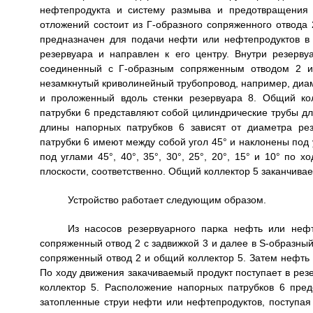
нефтепродукта и систему размыва и предотвращения
отложений состоит из Г-образного сопряженного отвода 
предназначен для подачи нефти или нефтепродуктов в
резервуара и направлен к его центру. Внутри резерв
соединенный с Г-образным сопряженным отводом 2 и
незамкнутый криволинейный трубопровод, например, диа
и проложенный вдоль стенки резервуара 8. Общий ко
патрубки 6 представляют собой цилиндрические трубы дл
длины напорных патрубков 6 зависят от диаметра рез
патрубки 6 имеют между собой угол 45° и наклонены под у
под углами 45°, 40°, 35°, 30°, 25°, 20°, 15° и 10° по
плоскости, соответственно. Общий коллектор 5 заканчива
Устройство работает следующим образом.
Из насосов резервуарного парка нефть или нефт
сопряженный отвод 2 с задвижкой 3 и далее в S-образн
сопряженный отвод 2 и общий коллектор 5. Затем нефть 
По ходу движения закачиваемый продукт поступает в рез
коллектор 5. Расположение напорных патрубков 6 пре
затопленные струи нефти или нефтепродуктов, поступая 