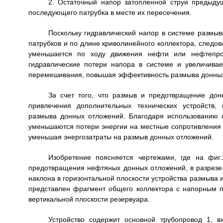
2. Остаточный напор затопленной струи предыду
последующего патрубка в месте их пересечения.
Поскольку гидравлический напор в системе размы
патрубков и по длине криволинейного коллектора, следов
уменьшается по ходу движения нефти или нефтепро
гидравлические потери напора в системе и увеличивае
перемешивания, повышая эффективность размыва донных
За счет того, что размыв и предотвращение до
привлечения дополнительных технических устройств,
размыва донных отложений. Благодаря использованию с
уменьшаются потери энергии на местные сопротивления 
уменьшая энергозатраты на размыв донных отложений.
Изобретение поясняется чертежами, где на фиг
предотвращения нефтяных донных отложений, в разрезе.
наклона в горизонтальной плоскости устройства размыва 
представлен фрагмент общего коллектора с напорным па
вертикальной плоскости резервуара.
Устройство содержит основной трубопровод 1, 