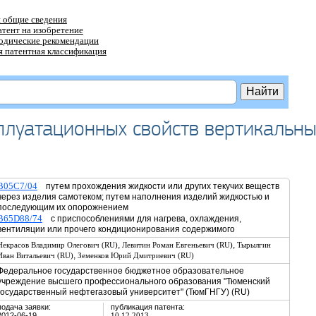
 общие сведения
атент на изобретение
тодические рекомендации
 патентная классификация
плуатационных свойств вертикальны
B05C7/04
путем прохождения жидкости или других текучих веществ
через изделия самотеком; путем наполнения изделий жидкостью и
последующим их опорожнением
B65D88/74
с приспособлениями для нагрева, охлаждения,
вентиляции или прочего кондиционирования содержимого
,
,
Некрасов Владимир Олегович (RU)
Левитин Роман Евгеньевич (RU)
Тырылгин
,
Иван Витальевич (RU)
Земенков Юрий Дмитриевич (RU)
Федеральное государственное бюджетное образовательное
учреждение высшего профессионального образования "Тюменский
государственный нефтегазовый университет" (ТюмГНГУ) (RU)
подача заявки:
публикация патента:
2012-06-19
10.12.2013