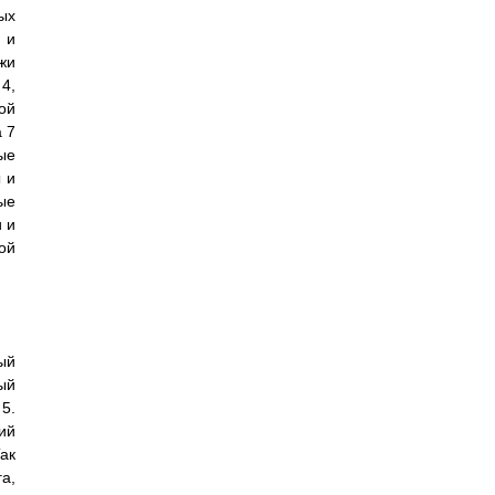
ых
 и
жи
4,
ой
 7
ые
 и
ые
 и
ой
ый
ый
5.
ий
ак
а,