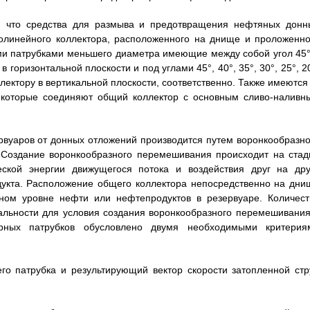
ем, что средства для размыва и предотвращения нефтяных донн
олинейного коллектора, расположенного на днище и проложенно
ми патрубками меньшего диаметра имеющие между собой угол 45°
 горизонтальной плоскости и под углами 45°, 40°, 35°, 30°, 25°, 2
ектору в вертикальной плоскости, соответственно. Также имеются 
, которые соединяют общий коллектор с основным сливо-наливн
вуаров от донных отложений производится путем воронкообразно
Создание воронкообразного перемешивания происходит на стад
еской энергии движущегося потока и воздействия друг на дру
дукта. Расположение общего коллектора непосредственно на дни
ном уровне нефти или нефтепродуктов в резервуаре. Количест
альности для условия создания воронкообразного перемешивания
орных патрубков обусловлено двумя необходимыми критерия
го патрубка и результирующий вектор скорости затопленной стр