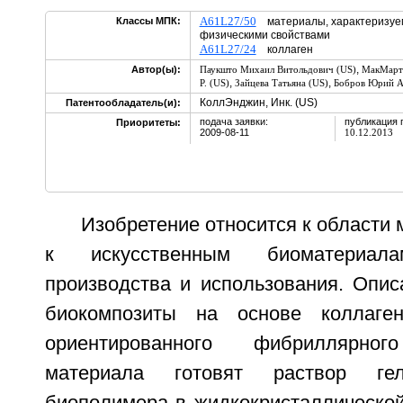
A61L27/50
Классы МПК:
материалы, характеризуем
физическими свойствами
A61L27/24
коллаген
,
Автор(ы):
Паукшто Михаил Витольдович (US)
МакМартр
,
,
Р. (US)
Зайцева Татьяна (US)
Бобров Юрий А
КоллЭнджин, Инк. (US)
Патентообладатель(и):
подача заявки:
публикация 
Приоритеты:
2009-08-11
10.12.2013
Изобретение относится к области 
к искусственным биоматериа
производства и использования. Опи
биокомпозиты на основе коллаге
ориентированного фибриллярног
материала готовят раствор ге