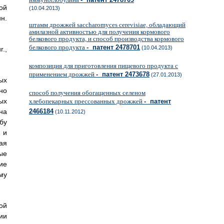
ой
(10.04.2013)
н.
штамм дрожжей saccharomyces cerevisiae, обладающий
амилазной активностью для получения кормового
белкового продукта, и способ производства кормового
белкового продукта
- патент 2478701
(10.04.2013)
.,
композиция для приготовления пищевого продукта с
применением дрожжей
- патент 2473678
(27.01.2013)
ых
но
способ получения обогащенных селеном
ых
хлебопекарных прессованных дрожжей
- патент
на
2466184
(10.11.2012)
бу
 и
ая
ые
ие
му
ой
ии