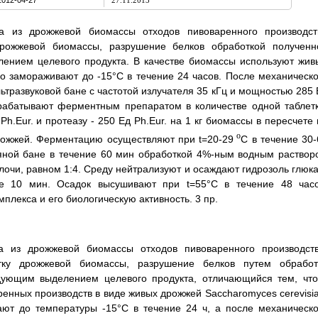
2012-04-27
27.11.2013
са из дрожжевой биомассы отходов пивоваренного производст
дрожжевой биомассы, разрушение белков обработкой полученн
ением целевого продукта. В качестве биомассы используют жив
о замораживают до -15°С в течение 24 часов. После механическо
тразвуковой бане с частотой излучателя 35 кГц и мощностью 285 В
рабатывают ферментным препаратом в количестве одной таблетк
Ph.Eur. и протеазу - 250 Ед Ph.Eur. на 1 кг биомассы в пересчете
o
рожжей. Ферментацию осуществляют при t=20-29
C в течение 30-
яной бане в течение 60 мин обработкой 4%-ным водным раствор
очи, равном 1:4. Среду нейтрализуют и осаждают гидрозоль глюка
ие 10 мин. Осадок высушивают при t=55°C в течение 48 часо
плекса и его биологическую активность. 3 пр.
са из дрожжевой биомассы отходов пивоваренного производств
тку дрожжевой биомассы, разрушение белков путем обработ
дующим выделением целевого продукта, отличающийся тем, что
енных производств в виде живых дрожжей Saccharomyces cerevisia
ют до температуры -15°C в течение 24 ч, а после механическо