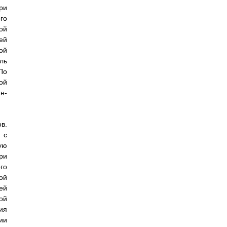
ри
го
вой
ей
ой
ль
По
ой
н-
в.
 с
ую
ри
го
вой
ей
ой
ия
ии