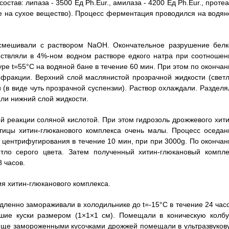
став: липаза - 3500 Ед Ph.Eur., амилаза - 4200 Ед Ph.Eur., проте
ете на сухое вещество). Процесс ферментация проводился на водян
смешивали с раствором NaOH. Окончательное разрушение белк
ствляли в 4%-ном водном растворе едкого натра при соотношен
ре t=55°C на водяной бане в течение 60 мин. При этом по окончан
 фракции. Верхний слой маслянистой прозрачной жидкости (светл
 (в виде чуть прозрачной суспензии). Раствор охлаждали. Разделя
ли нижний слой жидкости.
й реакции соляной кислотой. При этом гидрозоль дрожжевого хити
астицы хитин-глюканового комплекса очень малы. Процесс оседан
 центрифугирования в течение 10 мин, при при 3000g. По окончан
тло серого цвета. Затем полученный хитин-глюкановый компле
 часов.
я хитин-глюканового комплекса.
ленно замораживали в холодильнике до t=-15°C в течение 24 часо
шие куски размером (1×1×1 см). Помещали в коническую колбу
 еще замороженными кусочками дрожжей помещали в ультразвуков