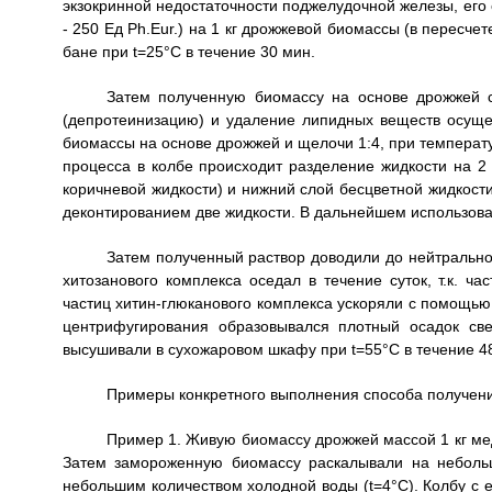
экзокринной недостаточности поджелудочной железы, его со
- 250 Ед Ph.Eur.) на 1 кг дрожжевой биомассы (в пересч
бане при t=25°C в течение 30 мин.
Затем полученную биомассу на основе дрожжей 
(депротеинизацию) и удаление липидных веществ осуще
биомассы на основе дрожжей и щелочи 1:4, при температу
процесса в колбе происходит разделение жидкости на 2
коричневой жидкости) и нижний слой бесцветной жидкости
деконтированием две жидкости. В дальнейшем использова
Затем полученный раствор доводили до нейтрально
хитозанового комплекса оседал в течение суток, т.к. ч
частиц хитин-глюканового комплекса ускоряли с помощью
центрифугирования образовывался плотный осадок све
высушивали в сухожаровом шкафу при t=55°C в течение 48
Примеры конкретного выполнения способа получени
Пример 1. Живую биомассу дрожжей массой 1 кг мед
Затем замороженную биомассу раскалывали на неболь
небольшим количеством холодной воды (t=4°C). Колбу с