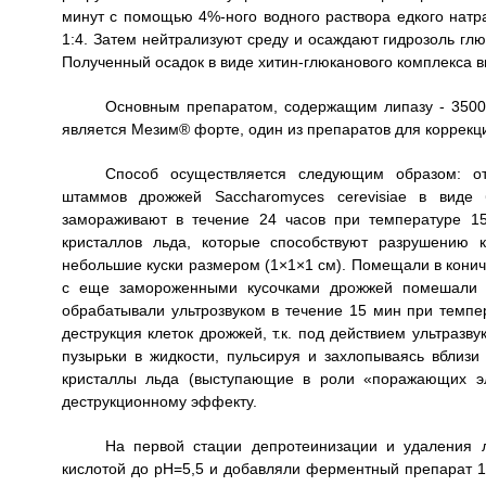
минут с помощью 4%-ного водного раствора едкого нат
1:4. Затем нейтрализуют среду и осаждают гидрозоль гл
Полученный осадок в виде хитин-глюканового комплекса в
Основным препаратом, содержащим липазу - 3500 Ед
является Мезим® форте, один из препаратов для коррекц
Способ осуществляется следующим образом: от
штаммов дрожжей Saccharomyces cerevisiae в виде
замораживают в течение 24 часов при температуре 15
кристаллов льда, которые способствуют разрушению 
небольшие куски размером (1×1×1 см). Помещали в конич
с еще замороженными кусочками дрожжей помешали в 
обрабатывали ультрозвуком в течение 15 мин при темпе
деструкция клеток дрожжей, т.к. под действием ультраз
пузырьки в жидкости, пульсируя и захлопываясь вблизи
кристаллы льда (выступающие в роли «поражающих эл
деструкционному эффекту.
На первой стации депротеинизации и удаления 
кислотой до рН=5,5 и добавляли ферментный препарат 1