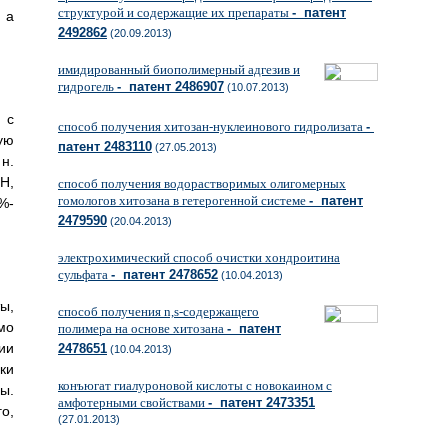
структурой и содержащие их препараты
- патент
 а
2492862
(20.09.2013)
имидированный биополимерный адгезив и
гидрогель
- патент 2486907
(10.07.2013)
 с
способ получения хитозан-нуклеинового гидролизата
-
ую
патент 2483110
(27.05.2013)
н.
H,
способ получения водорастворимых олигомерных
гомологов хитозана в гетерогенной системе
- патент
%-
2479590
(20.04.2013)
электрохимический способ очистки хондроитина
сульфата
- патент 2478652
(10.04.2013)
ы,
способ получения n,s-содержащего
мо
полимера на основе хитозана
- патент
ии
2478651
(10.04.2013)
ки
конъюгат гиалуроновой кислоты с новокаином с
ы.
амфотерными свойствами
- патент 2473351
о,
(27.01.2013)