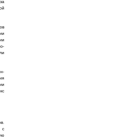
аза
ой
ов
ии
ии
о-
ли
н-
ия
ии
кс
в.
 с
ую