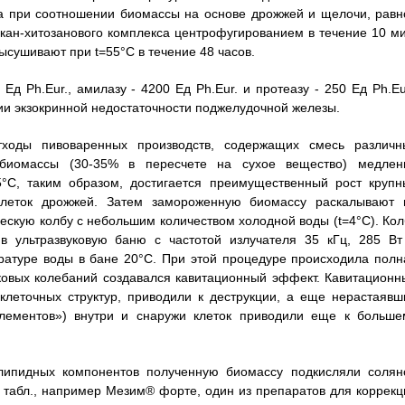
ра при соотношении биомассы на основе дрожжей и щелочи, равн
юкан-хитозанового комплекса центрофугированием в течение 10 ми
ысушивают при t=55°C в течение 48 часов.
 Ph.Eur., амилазу - 4200 Ед Ph.Eur. и протеазу - 250 Ед Ph.Eur
ии экзокринной недостаточности поджелудочной железы.
ходы пивоваренных производств, содержащих смесь различн
 биомассы (30-35% в пересчете на сухое вещество) медлен
°C, таким образом, достигается преимущественный рост крупн
клеток дрожжей. Затем замороженную биомассу раскалывают 
ескую колбу с небольшим количеством холодной воды (t=4°C). Кол
ультразвуковую баню с частотой излучателя 35 кГц, 285 Вт
ратуре воды в бане 20°C. При этой процедуре происходила полн
вуковых колебаний создавался кавитационный эффект. Кавитационн
 клеточных структур, приводили к деструкции, а еще нерастаявш
ементов») внутри и снаружи клеток приводили еще к больше
липидных компонентов полученную биомассу подкисляли солян
 табл., например Мезим® форте, один из препаратов для коррекц