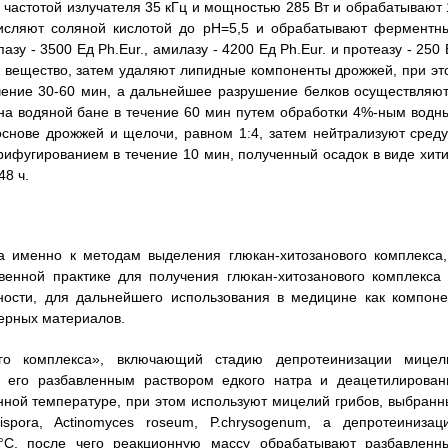
частотой излучателя 35 кГц и мощностью 285 Вт и обрабатывают 
кисляют соляной кислотой до рН=5,5 и обрабатывают ферментн
зу - 3500 Ед Ph.Eur., амилазу - 4200 Ед Ph.Eur. и протеазу - 250
ое вещество, затем удаляют липидные компоненты дрожжей, при эт
чение 30-60 мин, а дальнейшее разрушение белков осуществляют
а водяной бане в течение 60 мин путем обработки 4%-ным водн
снове дрожжей и щелочи, равном 1:4, затем нейтрализуют среду
рифугированием в течение 10 мин, полученный осадок в виде хити
48 ч.
 а именно к методам выделения глюкан-хитозанового комплекса,
венной практике для получения глюкан-хитозанового комплекса 
ости, для дальнейшего использования в медицине как компоне
ерных материалов.
ого комплекса», включающий стадию депротеинизации мицел
й его разбавленным раствором едкого натра и деацетилирован
ной температуре, при этом используют мицелий грибов, выбранн
trispora, Actinomyces roseum, P.chrysogenum, а депротеинизац
°C, после чего реакционную массу обрабатывают разбавленн