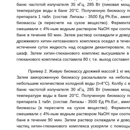
баню частотой излучателя 35 кГц, 285 Вт (пиковая мощ
температуре воды в бане 20°C. Полученную биомассу п
препарата 1 табл. (состав: Липазы - 3500 Ед Ph.Ew., амил
биомассы (в пересчете на сухое вещество). Фермент
смешивали с 4%-ным водным раствором NaOH при соотно
бане в течение 60 мин. Затем раствор охлаждали и дово
дрожжевого хитин-хитозанового комплекса оседал в течен
истечении суток жидкость над осадком декантировали, 
шкаф. Затем хитин-глюканового комплекс высушивали в
глюканового комплекса составила 80 г, т.е. выход состав
Пример 2. Живую биомассу дрожжей массой 1 кг мед
Затем замороженную биомассу раскалывали на неболь
небольшим количеством холодной воды (t=4°C). Колбу с
баню частотой излучателя 30 кГц, 285 Вт (пиковая мощ
температуре воды в бане 20°C. Полученную биомассу п
препарата 1 табл. (состав: Липазы - 3500 Ед Ph.Eur., ами
биомассы (в пересчете на сухое вещество). Фермент
смешивали с 4%-ным водным раствором NaOH при соотно
бане в течение 90 мин. Затем раствор охлаждали и дов
частиц хитин-глюканового комплекса ускоряли с помощ