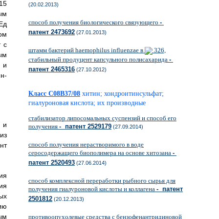
15
(20.02.2013)
ым
способ получения биологического связующего
-
 Ед
патент 2473692
(27.01.2013)
ом
 с
штамм бактерий haemophilus influenzae в
326,
ым
стабильный продуцент капсульного полисахарида
-
 и
патент 2465316
(27.10.2012)
н-
Класс C08B37/08
хитин; хондроитинсульфат;
гиалуроновая кислота; их производные
стабилизатор липосомальных суспензий и способ его
 и
получения
- патент 2529179
(27.09.2014)
из
способ получения нерастворимого в воде
нт
серосодержащего биополимера на основе хитозана
-
патент 2520493
(27.06.2014)
ия
способ комплексной переработки рыбного сырья для
ия
получения гиалуроновой кислоты и коллагена
- патент
ых
2501812
(20.12.2013)
ию
ым
противоопухолевые средства с бензофенантридиновой