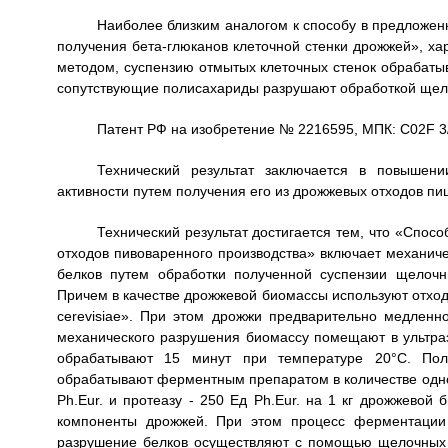
Наиболее близким аналогом к способу в предложен
получения бета-глюканов клеточной стенки дрожжей», х
методом, суспензию отмытых клеточных стенок обрабатыва
сопутствующие полисахариды разрушают обработкой щел
Патент РФ на изобретение № 2216595, МПК: C02F 3/3
Технический результат заключается в повышени
активности путем получения его из дрожжевых отходов 
Технический результат достигается тем, что «Спос
отходов пивоваренного производства» включает механич
белков путем обработки полученной суспензии щелоч
Причем в качестве дрожжевой биомассы используют отхо
cerevisiae». При этом дрожжи предварительно медленн
механического разрушения биомассу помещают в ультраз
обрабатывают 15 минут при температуре 20°C. Пол
обрабатывают ферментным препаратом в количестве одной 
Ph.Eur. и протеазу - 250 Ед Ph.Eur. на 1 кг дрожжевой
компоненты дрожжей. При этом процесс ферментации 
разрушение белков осуществляют с помощью щелочных 