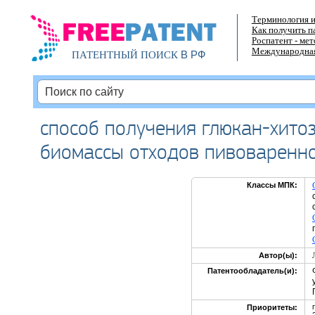
Терминология и
Как получить п
Роспатент - ме
Международная
В РФ
ПАТЕНТНЫЙ ПОИСК
способ получения глюкан-хито
биомассы отходов пивоваренн
Классы МПК:
Автор(ы):
Патентообладатель(и):
Приоритеты: