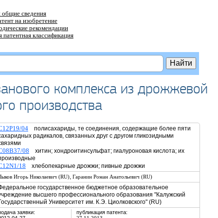
 общие сведения
атент на изобретение
тодические рекомендации
 патентная классификация
занового комплекса из дрожжевой
ого производства
C12P19/04
полисахариды, те соединения, содержащие более пяти
сахаридных радикалов, связанных друг с другом гликозидными
связями
C08B37/08
хитин; хондроитинсульфат; гиалуроновая кислота; их
производные
C12N1/18
хлебопекарные дрожжи; пивные дрожжи
,
Лыков Игорь Николаевич (RU)
Гаранин Роман Анатольевич (RU)
Федеральное государственное бюджетное образовательное
учреждение высшего профессионального образования "Калужский
Государственный Университет им. К.Э. Циолковского" (RU)
подача заявки:
публикация патента: