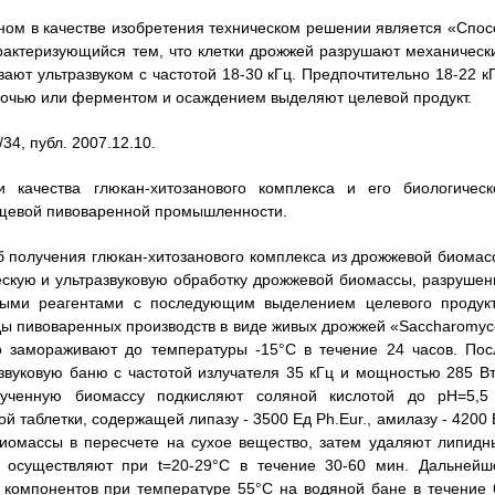
ном в качестве изобретения техническом решении является «Спос
арактеризующийся тем, что клетки дрожжей разрушают механическ
ют ультразвуком с частотой 18-30 кГц. Предпочтительно 18-22 кГ
очью или ферментом и осаждением выделяют целевой продукт.
4, публ. 2007.12.10.
и качества глюкан-хитозанового комплекса и его биологическ
пищевой пивоваренной промышленности.
об получения глюкан-хитозанового комплекса из дрожжевой биомас
ескую и ультразвуковую обработку дрожжевой биомассы, разрушен
ными реагентами с последующим выделением целевого продукт
ды пивоваренных производств в виде живых дрожжей «Saccharomyc
о замораживают до температуры -15°C в течение 24 часов. Пос
вуковую баню с частотой излучателя 35 кГц и мощностью 285 Вт
ученную биомассу подкисляют соляной кислотой до рН=5,5
таблетки, содержащей липазу - 3500 Ед Ph.Eur., амилазу - 4200 
 биомассы в пересчете на сухое вещество, затем удаляют липидн
осуществляют при t=20-29°C в течение 30-60 мин. Дальнейш
компонентов при температуре 55°C на водяной бане в течение 