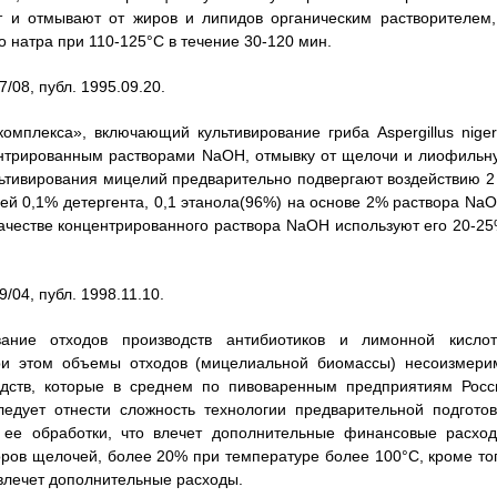
т и отмывают от жиров и липидов органическим растворителем,
 натра при 110-125°C в течение 30-120 мин.
08, публ. 1995.09.20.
омплекса», включающий культивирование гриба Aspergillus niger
нтрированным растворами NaOH, отмывку от щелочи и лиофильн
льтивирования мицелий предварительно подвергают воздействию 2 
й 0,1% детергента, 0,1 этанола(96%) на основе 2% раствора NaO
качестве концентрированного раствора NaOH используют его 20-25
04, публ. 1998.11.10.
вание отходов производств антибиотиков и лимонной кислот
при этом объемы отходов (мицелиальной биомассы) несоизмери
дств, которые в среднем по пивоваренным предприятиям Росс
ледует отнести сложность технологии предварительной подготов
ь ее обработки, что влечет дополнительные финансовые расход
ров щелочей, более 20% при температуре более 100°C, кроме тог
влечет дополнительные расходы.