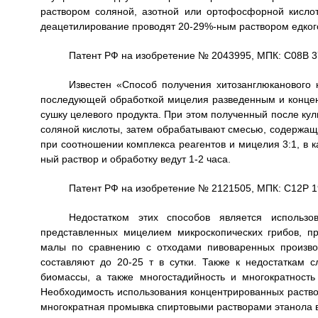
раствором соляной, азотной или ортофосфорной кисло
деацетилирование проводят 20-29%-ным раствором едкого
Патент РФ на изобретение № 2043995, МПК: С08В 37/
Известен «Способ получения хитозанглюканового к
последующей обработкой мицелия разведенным и конце
сушку целевого продукта. При этом полученный после ку
соляной кислоты, затем обрабатывают смесью, содержаще
при соотношении комплекса реагентов и мицелия 3:1, в 
ный раствор и обработку ведут 1-2 часа.
Патент РФ на изобретение № 2121505, МПК: С12Р 19/
Недостатком этих способов является использо
представленных мицелием микроскопических грибов, 
малы по сравнению с отходами пивоваренных произво
составляют до 20-25 т в сутки. Также к недостаткам с
биомассы, а также многостадийность и многократност
Необходимость использования концентрированных раство
многократная промывка спиртовыми растворами этанола 