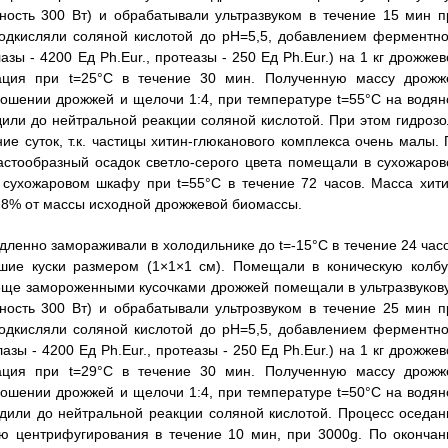
ность 300 Вт) и обрабатывали ультразвуком в течение 15 мин п
одкисляли соляной кислотой до рН=5,5, добавлением ферментно
азы - 4200 Ед Ph.Eur., протеазы - 250 Ед Ph.Eur.) на 1 кг дрожже
ация при t=25°C в течение 30 мин. Полученную массу дрожж
шении дрожжей и щелочи 1:4, при температуре t=55°C на водян
дили до нейтральной реакции соляной кислотой. При этом гидрозо
ие суток, т.к. частицы хитин-глюканового комплекса очень малы. 
пастообразный осадок светло-серого цвета помещали в сухожаров
 сухожаровом шкафу при t=55°C в течение 72 часов. Масса хити
ил 8% от массы исходной дрожжевой биомассы.
ленно замораживали в холодильнике до t=-15°C в течение 24 часо
шие куски размером (1×1×1 см). Помещали в коническую колбу
 еще замороженными кусочками дрожжей помещали в ультразвуков
ность 300 Вт) и обрабатывали ультрозвуком в течение 25 мин п
одкисляли соляной кислотой до рН=5,5, добавлением ферментно
лазы - 4200 Ед Ph.Eur., протеазы - 250 Ед Ph.Eur.) на 1 кг дрожже
ация при t=29°C в течение 30 мин. Полученную массу дрожж
шении дрожжей и щелочи 1:4, при температуре t=50°C на водян
одили до нейтральной реакции соляной кислотой. Процесс оседан
ью центрифугирования в течение 10 мин, при 3000g. По окончан