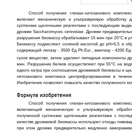
Способ получения глюкан-хитозанового комплек
включает механическую и ультразвуковую обработку 
суспензии щелочными реагентами с последующим выдел
дрожжи Saccharomyces cerevisiae. Дрожжи предварительн
разрушения биомассу обрабатывают 15 мин при 20°C в уль
Биомассу подкисляют соляной кислотой до рН=5,5 и об
содержащей липазу - 3500 Ед Ph.Eur., амилазу - 4200 Ед 
сухое вещество, затем удаляют липидные компоненты д
мин. Разрушение белков осуществляют при 55°C на вод
едкого натра при соотношении дрожжевой биомассы и щел
хитозанового комплекса центрифугированием в течен
Изобретение позволяет повысить качество полученного ком
Формула изобретения
Способ получения глюкан-хитозанового комплек
включающий механическую и ультразвуковую обрабо
полученной суспензии щелочными реагентами с после
качестве дрожжевой биомассы используют отходы пивовар
при этом дрожжи предварительно медленно заморажива