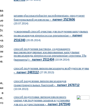
ва
ой
штамм gluconacetobacter sucrofermentans -продуцент
бактериальной целлюлозы
- патент 2523606
ые
(20.07.2014)
го
т.
ускоренный способ очистки для получения капсульных
и,
полисахаридов streptococcus pneumoniae
- патент
 на
2516340
(20.05.2014)
60
способ получения раствора, содержащего
ом
высокомолекулярные изолированные капсульные
полисахариды streptococcus pneumoniae серотипа 19а
н-
(варианты)
- патент 2511404
(10.04.2014)
в.
способ получения липополисахарида возбудителя чумы
- патент 2483112
(27.05.2013)
способ разделения липополисахаридов
а,
грамотрицательных бактерий
- патент 2478712
ки
(10.04.2013)
 в
способ подготовки лигноцеллюлозного
e,
сырья для получения сахаров и установка
го
для его осуществления
- патент 2475540