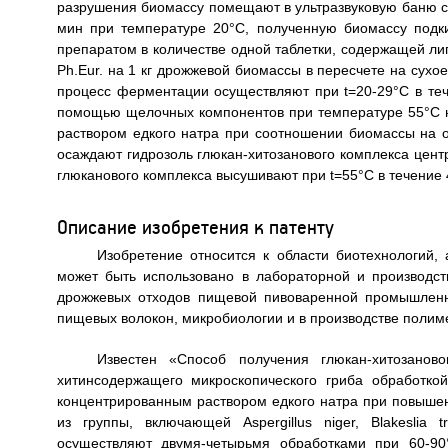
разрушения биомассу помещают в ультразвуковую баню с 
мин при температуре 20°C, полученную биомассу под
препаратом в количестве одной таблетки, содержащей липа
Ph.Eur. на 1 кг дрожжевой биомассы в пересчете на сух
процесс ферментации осуществляют при t=20-29°C в те
помощью щелочных компонентов при температуре 55°C н
раствором едкого натра при соотношении биомассы на о
осаждают гидрозоль глюкан-хитозанового комплекса цент
глюканового комплекса высушивают при t=55°C в течение 
Описание изобретения к патенту
Изобретение относится к области биотехнологий,
может быть использовано в лабораторной и производст
дрожжевых отходов пищевой пивоваренной промышленн
пищевых волокон, микробиологии и в производстве полим
Известен «Способ получения глюкан-хитозанов
хитинсодержащего микроскопического гриба обработко
концентрированным раствором едкого натра при повышен
из группы, включающей Aspergillus niger, Blakeslia 
осуществляют двумя-четырьмя обработками при 60-90