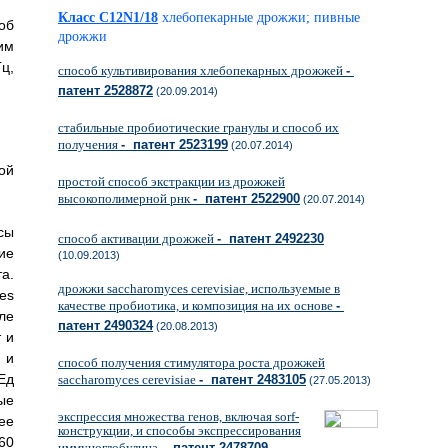
Класс C12N1/18
хлебопекарные дрожжи; пивные
об
дрожжи
им
ц,
способ культивирования хлебопекарных дрожжей
-
патент 2528872
(20.09.2014)
стабильные пробиотические гранулы и способ их
получения
- патент 2523199
(20.07.2014)
ой
простой способ экстракции из дрожжей
высокополимерной рнк
- патент 2522900
(20.07.2014)
сы
способ активации дрожжей
- патент 2492230
ие
(10.09.2013)
а.
дрожжи saccharomyces cerevisiae, используемые в
es
качестве пробиотика, и композиция на их основе
-
ле
патент 2490324
(20.08.2013)
 и
 и
способ получения стимулятора роста дрожжей
Ед
saccharomyces cerevisiae
- патент 2483105
(27.05.2013)
ые
экспрессия множества генов, включая sorf-
ее
конструкции, и способы экспрессирования
60
иммуноглобулина
- патент 2478709