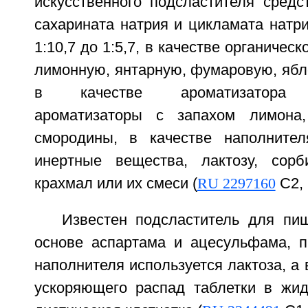
искусственного подсластителя средс
сахарината натрия и цикламата натр
1:10,7 до 1:5,7, в качестве органичес
лимонную, янтарную, фумаровую, ябл
в качестве ароматизатора п
ароматизаторы с запахом лимона,
смородины, в качестве наполнител
инертные вещества, лактозу, сорби
крахмал или их смеси (
RU 2297160
С2, 
Известен подсластитель для пи
основе аспартама и ацесульфама, п
наполнителя используется лактоза, а 
ускоряющего распад таблетки в жидк