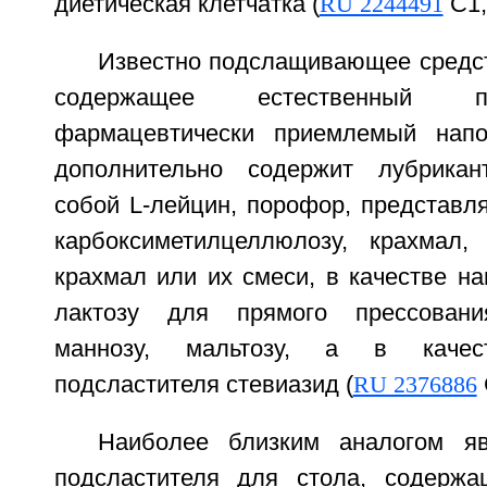
диетическая клетчатка (
RU 2244491
С1,
Известно подслащивающее средст
содержащее естественный п
фармацевтически приемлемый напо
дополнительно содержит лубрикан
собой L-лейцин, порофор, представл
карбоксиметилцеллюлозу, крахмал,
крахмал или их смеси, в качестве н
лактозу для прямого прессования
маннозу, мальтозу, а в качест
подсластителя стевиазид (
RU 2376886
Наиболее близким аналогом яв
подсластителя для стола, содержа