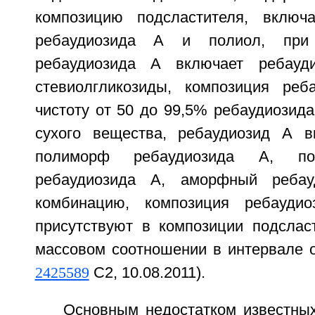
композицию подсластителя, вклю
ребаудиозида А и полиол, при
ребаудиозида А включает ребауд
стевиолгликозиды, композиция реб
чистоту от 50 до 99,5% ребаудиозид
сухого вещества, ребаудиозид А в
полиморф ребаудиозида А, по
ребаудиозида А, аморфный реба
комбинацию, композиция ребауди
присутствуют в композиции подслас
массовом соотношении в интервале от
2425589
С2, 10.08.2011).
Основным недостатком известных