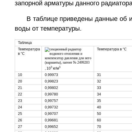
запорной арматуры данного радиатора
В таблице приведены данные об 
воды от температуры.
Таблица
Температура
Температура в °C
в °C
3
3
, 10
кг/м
10
0.99973
31
20
0,99823
32
21
0,99802
33
22
0,99780
34
23
0,99757
35
24
0,99732
40
25
0,99707
50
26
0,99681
60
27
0,99652
70