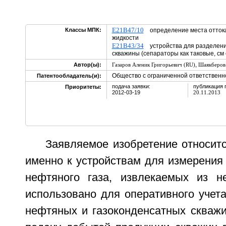
E21B47/10
Классы МПК:
определение места оттока,
жидкости
E21B43/34
устройства для разделени
скважины (сепараторы как таковые, см
,
Автор(ы):
Газаров Аленик Григорьевич (RU)
Шаякберов
Общество с ограниченной ответственн
Патентообладатель(и):
подача заявки:
публикация 
Приоритеты:
2012-03-19
20.11.2013
Заявляемое изобретение относит
именно к устройствам для измерения
нефтяного газа, извлекаемых из н
использовано для оперативного учет
нефтяных и газоконденсатных скважи