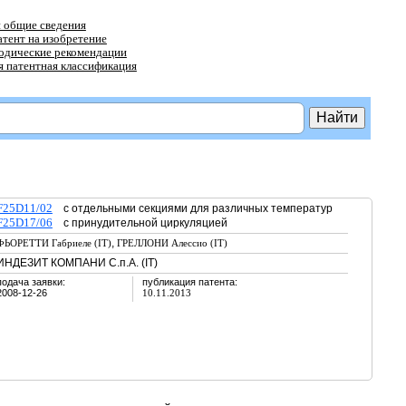
 общие сведения
атент на изобретение
тодические рекомендации
 патентная классификация
F25D11/02
с отдельными секциями для различных температур
F25D17/06
с принудительной циркуляцией
,
ФЬОРЕТТИ Габриеле (IT)
ГРЕЛЛОНИ Алессио (IT)
ИНДЕЗИТ КОМПАНИ С.п.А. (IT)
подача заявки:
публикация патента:
2008-12-26
10.11.2013