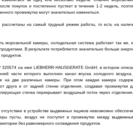
осле покупок и постепенно пустеет в течение 1-2 недель, поэто
менного промежутка могут значительно измениться.
 рассчитаны на самый трудный режим работы, то есть на налич
ть морозильной камеры, холодильная система работает так же, к
родуктами. В результате потребляется значительно больше энерги
 продуктов.
EP 320574 на имя LIEBHERR-HAUSGERATE GmbH, в котором описа
хней части которого выполнен канал впуска холодного воздуха,
е на две различных камеры. При этом каждая камера содерж
т друга и от задней стенки отделения, создавая промежутки д
олирующая стенка перекрывает воздушный поток через отделение,
и отсутствии в устройстве выдвижных ящиков невозможно обеспечи
еры пусты, воздух не поступит в промежутки между выдвижны
аектории без равномерного охлаждения продуктов.