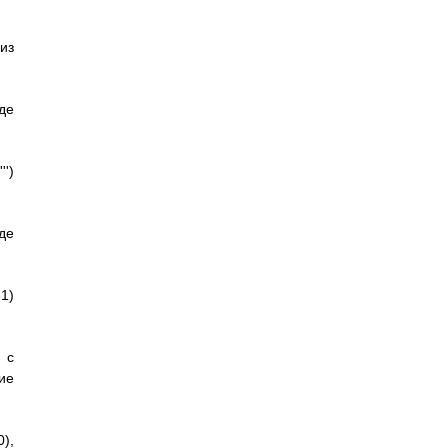
из
де
'')
иде
31)
 с
ие
),