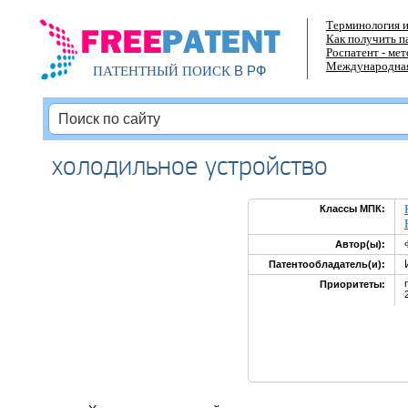
Терминология и
Как получить п
Роспатент - ме
Международная
В РФ
ПАТЕНТНЫЙ ПОИСК
холодильное устройство
Классы МПК:
Автор(ы):
Патентообладатель(и):
Приоритеты: