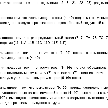
 отличающееся тем, что отделения (2, 3, 21, 22, 23) разделе
ичающееся тем, что изолирующая стенка (4, 40) содержит, по мень
а холодного воздуха, протекающего через обратный воздушный кан
ичающееся тем, что распределительный канал (7, 7', 7A, 7B, 7C, 
верстия (11, 11A, 11B, 11C, 11D, 11E, 11F).
 отличающееся тем, что регуляторы (9, 99) потока расположены
олирующих стенок (4, 40).
 отличающееся тем, что регуляторы (9, 99) потока объединены
распределительному каналу (7), а в канале (7) около изолирующ
тие для установки в нем регуляторов (9, 99) потока.
отличающееся тем, что регуляторы (9, 99) потока, установленные
, установленные на изолирующей стенке (4, 40), выполнены в вид
 10'''), имеющего возможность установки в закрытое положение д
ие для протекания холодного воздуха.