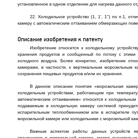
установленное в одном отделении для нагрева данного от
22. Холодильное устройство (1, 1', 1'') по п.1, 
камеру с автоматическим оттаиванием обмерзающих пове
Описание изобретения к патенту
Изобретение относится к холодильному устройст
хранения продуктов и сообщенный по потоку с этими
холодного воздуха. Более конкретно, изобретение от
камерами, в частности, к вертикальным морозильным к
сохранения пищевых продуктов и/или их хранения.
В данном описании понятие «морозильная камер
холодильным устройствам, работающим при температу
автоматическим оттаиванием» относится к холодильным 
подаваемым в холодильную камеру системой принудит
испарительным теплообменником или в испарителе пу
морозильной камере или холодильнике с морозильной ка
Важным аспектом работы данных устройств явля
хранящихся в морозильной камере, может значительно