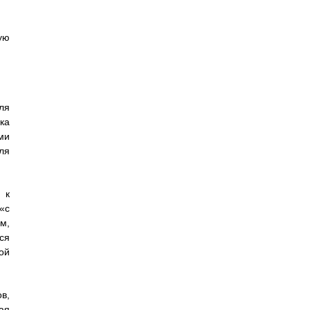
ую
ля
ка
ми
ля
 к
«с
м,
ся
ой
в,
ая