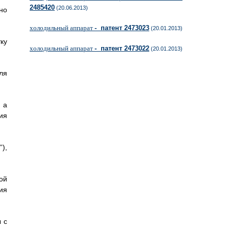
2485420
(20.06.2013)
но
холодильный аппарат
- патент 2473023
(20.01.2013)
тку
холодильный аппарат
- патент 2473022
(20.01.2013)
еля
, а
ия
'),
ной
ия
 с