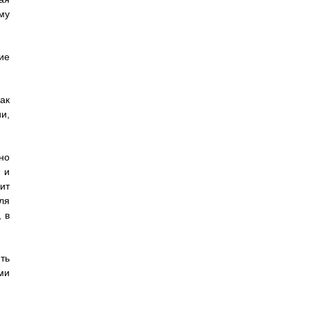
му
ие
ак
и,
но
 и
ит
ля
 в
ть
ми