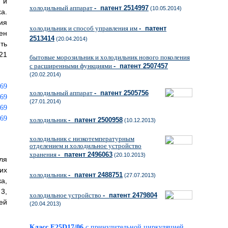
 и
холодильный аппарат
- патент 2514997
(10.05.2014)
а.
ия
холодильник и способ управления им
- патент
ен
2513414
(20.04.2014)
ть
21
бытовые морозильник и холодильник нового поколения
с расширенными функциями
- патент 2507457
(20.02.2014)
холодильный аппарат
- патент 2505756
(27.01.2014)
холодильник
- патент 2500958
(10.12.2013)
холодильник с низкотемпературным
отделением и холодильное устройство
хранения
- патент 2496063
(20.10.2013)
ля
их
холодильник
- патент 2488751
(27.07.2013)
а,
3,
холодильное устройство
- патент 2479804
ей
(20.04.2013)
Класс F25D17/06
с принудительной циркуляцией