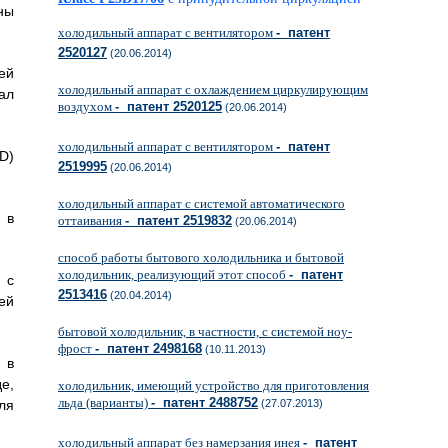
ны
холодильный аппарат с вентилятором
- патент
2520127
(20.06.2014)
шей
холодильный аппарат с охлаждением циркулирующим
ал
воздухом
- патент 2520125
(20.06.2014)
холодильный аппарат с вентилятором
- патент
7D)
2519995
(20.06.2014)
холодильный аппарат с системой автоматического
 в
оттаивания
- патент 2519832
(20.06.2014)
способ работы бытового холодильника и бытовой
холодильник, реализующий этот способ
- патент
 с
2513416
(20.04.2014)
ей
бытовой холодильник, в частности, с системой ноу-
фрост
- патент 2498168
(10.11.2013)
 в
е,
холодильник, имеющий устройство для приготовления
льда (варианты)
- патент 2488752
ля
(27.07.2013)
холодильный аппарат без намерзания инея
- патент