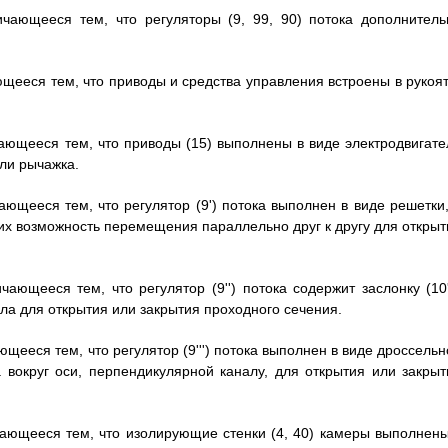
тличающееся тем, что регуляторы (9, 99, 90) потока дополнитель
ичающееся тем, что приводы и средства управления встроены в рукоя
личающееся тем, что приводы (15) выполнены в виде электродвигат
или рычажка.
личающееся тем, что регулятор (9') потока выполнен в виде решетки
щих возможность перемещения параллельно друг к другу для открыт
личающееся тем, что регулятор (9'') потока содержит заслонку (10'
а для открытия или закрытия проходного сечения.
чающееся тем, что регулятор (9''') потока выполнен в виде дроссель
а вокруг оси, перпендикулярной каналу, для открытия или закрыт
тличающееся тем, что изолирующие стенки (4, 40) камеры выполнены