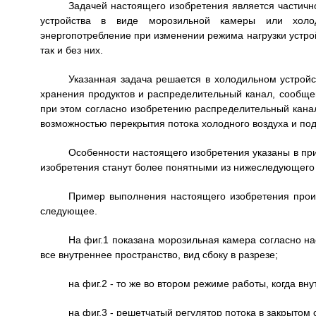
Задачей настоящего изобретения является частично
устройства в виде морозильной камеры или холод
энергопотребление при изменении режима нагрузки устро
так и без них.
Указанная задача решается в холодильном устрой
хранения продуктов и распределительный канал, сообщен
при этом согласно изобретению распределительный кана
возможностью перекрытия потока холодного воздуха и под
Особенности настоящего изобретения указаны в пр
изобретения станут более понятными из нижеследующего
Пример выполнения настоящего изобретения прои
следующее.
На фиг.1 показана морозильная камера согласно н
все внутреннее пространство, вид сбоку в разрезе;
на фиг.2 - то же во втором режиме работы, когда в
на фиг.3 - решетчатый регулятор потока в закрытом с