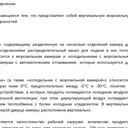
деления.
отличающееся тем, что представляет собой вертикальную морозильн
рхностей.
ву, содержащему разделенную на несколько отделений камеру д
 отделениями распределительный канал для подачи в них пото
носится к морозильным камерам и холодильникам с морозильны
амерам с автоматическим оттаиванием, которые используются д
а» (а также «холодильник с морозильной камерой») относится
рах ниже 0°C, предпочтительно между -5°C и -30°C; понятие 
устройствам, в которых продукты охлаждаются холодным воздухо
ельной вентиляции; при этом циркулирующий воздух охлаждает
тем теплообмена с более холодным хладагентом. В вертикальн
мерой дверца камеры расположена вертикально.
ется непостоянство рабочей нагрузки: количество продукто
 измениться за одну или несколько недель. Обычно морозильн