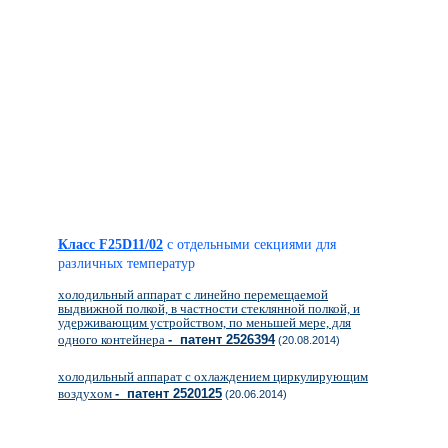
Класс F25D11/02
с отдельными секциями для
различных температур
холодильный аппарат с линейно перемещаемой
выдвижной полкой, в частности стеклянной полкой, и
удерживающим устройством, по меньшей мере, для
одного контейнера
- патент 2526394
(20.08.2014)
холодильный аппарат с охлаждением циркулирующим
воздухом
- патент 2520125
(20.06.2014)