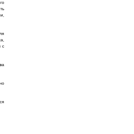
го
ть
и,
ля
а,
 с
ва
но
ся