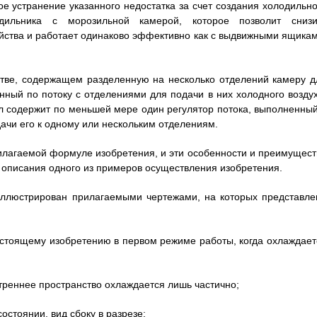
е устранение указанного недостатка за счет создания холодильно
ильника с морозильной камерой, которое позволит снизи
йства и работает одинаково эффективно как с выдвижными ящикам
стве, содержащем разделенную на несколько отделений камеру д
ный по потоку с отделениями для подачи в них холодного воздух
л содержит по меньшей мере один регулятор потока, выполненный
ачи его к одному или нескольким отделениям.
илагаемой формуле изобретения, и эти особенности и преимущест
 описания одного из примеров осуществления изобретения.
ллюстрирован прилагаемыми чертежами, на которых представле
астоящему изобретению в первом режиме работы, когда охлаждает
нутреннее пространство охлаждается лишь частично;
остоянии, вид сбоку в разрезе;