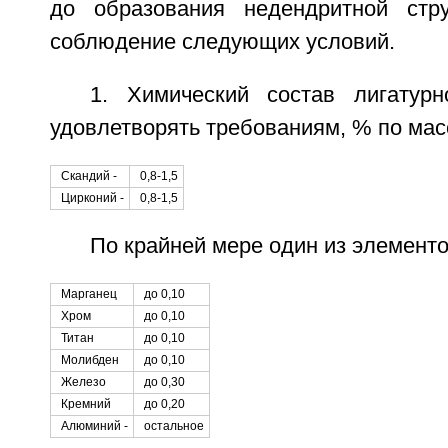
до образования недендритной стру
соблюдение следующих условий.
1. Химический состав лигатур
удовлетворять требованиям, % по мас
Скандий -
0,8-1,5
Цирконий -
0,8-1,5
По крайней мере один из элемент
Марганец
до 0,10
Хром
до 0,10
Титан
до 0,10
Молибден
до 0,10
Железо
до 0,30
Кремний
до 0,20
Алюминий -
остальное