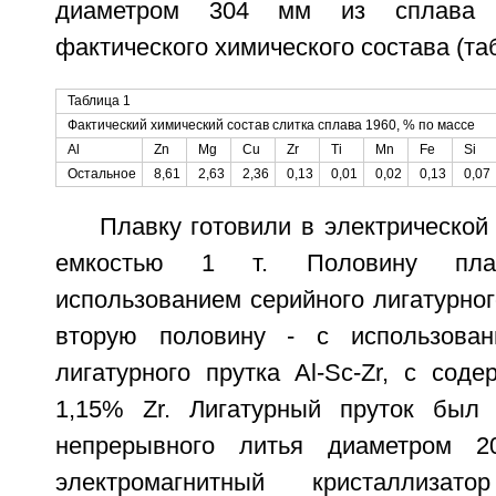
диаметром 304 мм из сплава 
фактического химического состава (таб
Таблица 1
Фактический химический состав слитка сплава 1960, % по массе
Al
Zn
Mg
Cu
Zr
Ti
Mn
Fe
Si
Остальное
8,61
2,63
2,36
0,13
0,01
0,02
0,13
0,07
Плавку готовили в электрической
емкостью 1 т. Половину пла
использованием серийного лигатурного
вторую половину - с использован
лигатурного прутка Al-Sc-Zr, с сод
1,15% Zr. Лигатурный пруток был 
непрерывного литья диаметром 2
электромагнитный кристаллиза