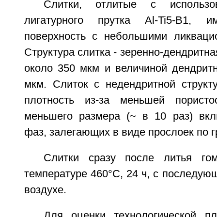
Слитки, отлитые с использов
лигатурного прутка Al-Ti5-B1, 
поверхность с небольшими ликваци
Структура слитка - зеренно-дендритна
около 350 мкм и величиной дендритн
мкм. Слиток с недендритной струк
плотность из-за меньшей пористо
меньшего размера (~ в 10 раз) вк
фаз, залегающих в виде прослоек по г
Слитки сразу после литья гом
температуре 460°С, 24 ч, с последу
воздухе.
Для оценки технологической пл