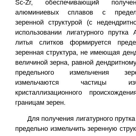
Sc-Zr, обеспечивающий получ
алюминиевых сплавов с предел
зеренной структурой (с недендритно
использовании лигатурного прутка A
литья слитков формируется преде
зеренная структура, не имеющая денд
величиной зерна, равной дендритном
предельного измельчения зер
измельчаются частицы и
кристаллизационного происхожден
границам зерен.
Для получения лигатурного прутка 
предельно измельчить зеренную струк