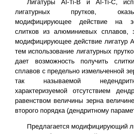
Лигатуры Al-Ti-B и Al-Ti-C, и
лигатурных прутков, оказ
модифицирующее действие на зе
слитков из алюминиевых сплавов, 
модифицирующее действие лигатур Al-
тем использование лигатурных прутков 
дает возможность получить слит
сплавов с предельно измельченной зер
так называемой недендритн
характеризуемой отсутствием денд
равенством величины зерна величине
второго порядка (дендритному парамет
Предлагается модифицирующий ли