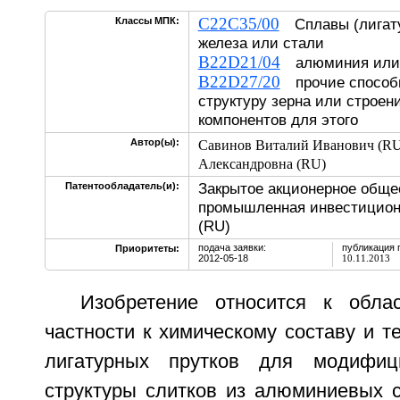
C22C35/00
Классы МПК:
Сплавы (лигату
железа или стали
B22D21/04
алюминия или
B22D27/20
прочие способы
структуру зерна или строен
компонентов для этого
Автор(ы):
Савинов Виталий Иванович (RU
Александровна (RU)
Закрытое акционерное обще
Патентообладатель(и):
промышленная инвестицион
(RU)
подача заявки:
публикация 
Приоритеты:
2012-05-18
10.11.2013
Изобретение относится к обла
частности к химическому составу и т
лигатурных прутков для модифиц
структуры слитков из алюминиевых с