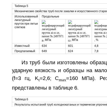
Таблица 5
Механические свойства труб после закалки и искусственного стар
Использованный
Продольные
лигатурный
пруток при литье
слитков
, МПа
, МПа
, %
B
02
Известный
634
601
4,8
Предлагаемый
649
624
7,8
Из труб были изготовлены образ
ударную вязкость и образцы на мало
(f=3 гц, K
=2,6; C
=160 МПа). Ре
t
max
представлены в таблице 6.
Таблица 6
Результаты испытаний труб холоднокатаных и термически упрочне