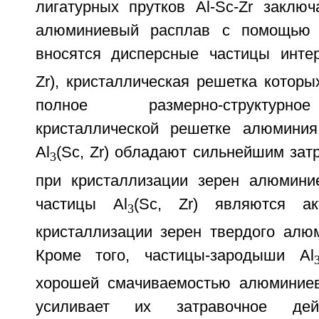
лигатурных прутков Al-Sc-Zr заключ
алюминиевый расплав с помощью л
вносятся дисперсные частицы инте
Zr), кристаллическая решетка которы
полное размерно-структурно
кристаллической решетке алюминия
Al
(Sc, Zr) обладают сильнейшим за
3
при кристаллизации зерен алюминиев
частицы Al
(Sc, Zr) являются а
3
кристаллизации зерен твердого алюм
Кроме того, частицы-зародыши Al
хорошей смачиваемостью алюминиев
усиливает их затравочное дей