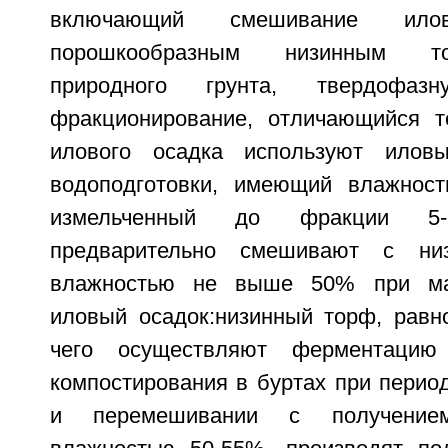
включающий смешивание ил
порошкообразным низинным т
природного грунта, твердофаз
фракционирование, отличающийся т
илового осадка используют илов
водоподготовки, имеющий влажно
измельченный до фракции 5
предварительно смешивают с н
влажностью не выше 50% при ма
иловый осадок:низинный торф, равном
чего осуществляют ферментаци
компостирования в буртах при перио
и перемешивании с получение