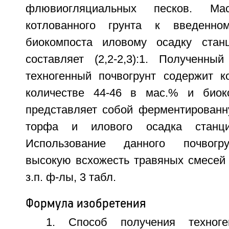
флювиогляциальных песков. Ма
котлованного грунта к введенно
биокомпоста иловому осадку станц
составляет (2,2-2,3):1. Полученн
техногенный почвогрунт содержит к
количестве 44-46 в мас.% и биоко
представляет собой ферментированн
торфа и илового осадка станций
Использование данного почвогру
высокую всхожесть травяных смесей н
з.п. ф-лы, 3 табл.
Формула изобретения
1. Способ получения техноген