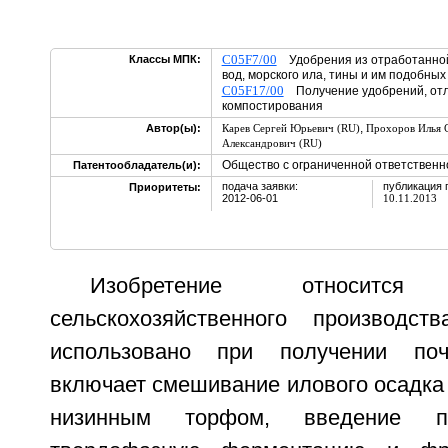
C05F7/00
Классы МПК:
Удобрения из отработанной 
вод, морского ила, тины и им подобных
C05F17/00
Получение удобрений, от
компостирования
,
Автор(ы):
Карев Сергей Юрьевич (RU)
Прохоров Илья 
Александрович (RU)
Общество с ограниченной ответствен
Патентообладатель(и):
подача заявки:
публикация 
Приоритеты:
2012-06-01
10.11.2013
Изобретение относит
сельскохозяйственного производ
использовано при получении поч
включает смешивание илового осадка
низинным торфом, введение пр