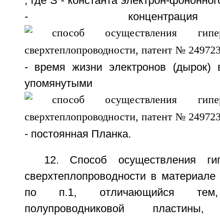
, где S - константа электрон-фононно
- концентрац
- время жизни электронов (дырок)
упомянутыми эле
- постоянная Планка.
12. Способ осуществления ги
сверхтеплопроводности в материале
по п.1, отличающийся тем
полупроводниковой пластин