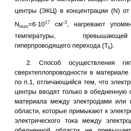
центры (ЭКЦ) в концентрации (N) от
17
-3
N
=6·10
см
, нагревают упомя
max
температуры, превышающе
гиперпроводящего перехода (T
).
h
2. Способ осуществления гип
сверхтеплопроводности в материале
по п.1, отличающийся тем, что элект
центры вводят только в обедненную 
материала между электродами или 
области, которые примыкают к электр
электрического тока между электр
обедненной области не превышае