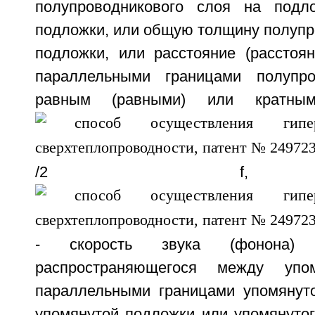
полупроводникового слоя на подл
подложки, или общую толщину полупр
подложки, или расстояние (расстоя
параллельными границами полупр
равным (равными) или кратны
/2 f,
- скорость звука (фонона)
распространяющегося между упо
параллельными границами упомянуто
упомянутой подложки или упомянутог