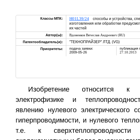
H01L39/24
Классы МПК:
способы и устройства, сп
изготовления или обработки предусмо
их частей
Автор(ы):
Вдовенков Вячеслав Андреевич (RU)
"ТЕКНОПРАЙЗЕР" ЛТД. (VG)
Патентообладатель(и):
подача заявки:
публикация 
Приоритеты:
2009-05-26
27.10.2013
Изобретение относится к э
электрофизике и теплопроводнос
явлению нулевого электрического со
гиперпроводимости, и нулевого тепло
т.е. к сверхтеплопроводности