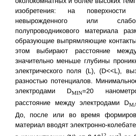
околокомнатных и более высоких тем
изобретения: на поверхност
невырожденного или слабо
полупроводникового материала раз
образующие выпрямляющие контакты
этом выбирают расстояние между
значительно меньше глубины проник
электрического поля (L), (D<<L), вы
разностью потенциалов. Минимально
электродами D
=20 нанометр
MIN
расстояние между электродами D
M
До, после или во время формиров
материал вводят электронно-колебат
12
-3