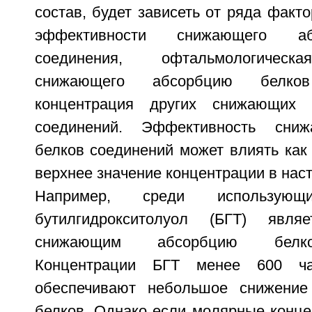
состав, будет зависеть от ряда факто
эффективности снижающего а
соединения, офтальмологическ
снижающего абсорбцию белко
концентрация других снижающих 
соединений. Эффективность сни
белков соединений может влиять как 
верхнее значение концентрации в нас
Например, среди использующи
бутилгидрокситолуол (БГТ) явля
снижающим абсорбцию белко
Концентрации БГТ менее 600 ч
обеспечивают небольшое снижение
белков. Однако если молярные конц