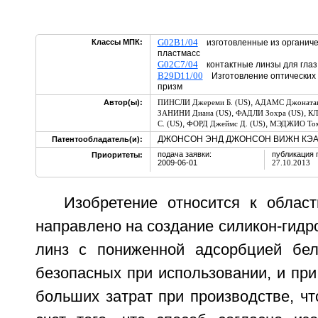
G02B1/04
Классы МПК:
изготовленные из органичес
пластмасс
G02C7/04
контактные линзы для глаз
B29D11/00
Изготовление оптических 
призм
,
Автор(ы):
ПИНСЛИ Джереми Б. (US)
АДАМС Джонатан
,
,
ЗАНИНИ Диана (US)
ФАДЛИ Зохра (US)
КЛ
,
,
С. (US)
ФОРД Джеймс Д. (US)
МЭДЖИО Тома
ДЖОНСОН ЭНД ДЖОНСОН ВИЖН КЭА, 
Патентообладатель(и):
подача заявки:
публикация 
Приоритеты:
2009-06-01
27.10.2013
Изобретение относится к облас
направлено на создание силикон-гидр
линз с пониженной адсорбцией бел
безопасных при использовании, и пр
больших затрат при производстве, чт