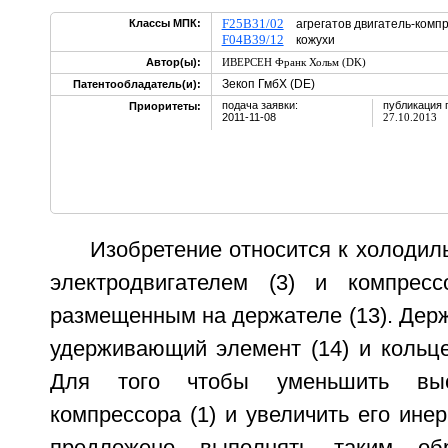
F25B31/02
Классы МПК:
агрегатов двигатель-ком
F04B39/12
кожухи
Автор(ы):
ИВЕРСЕН Франк Хольм (DK)
Зекоп ГмбХ (DE)
Патентообладатель(и):
подача заявки:
публикация 
Приоритеты:
2011-11-08
27.10.2013
Изобретение относится к холодил
электродвигателем (3) и компресс
размещенным на держателе (13). Держ
удерживающий элемент (14) и кольце
Для того чтобы уменьшить выс
компрессора (1) и увеличить его инер