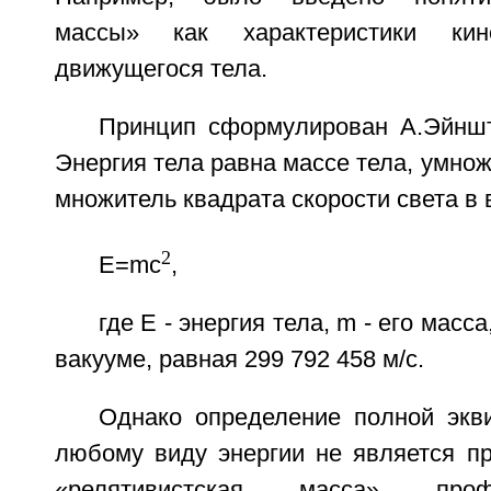
массы» как характеристики кине
движущегося тела.
Принцип сформулирован А.Эйншт
Энергия тела равна массе тела, умно
множитель квадрата скорости света в 
2
Е=mc
,
где Е - энергия тела, m - его масса
вакууме, равная 299 792 458 м/с.
Однако определение полной экв
любому виду энергии не является п
«релятивистская масса» про