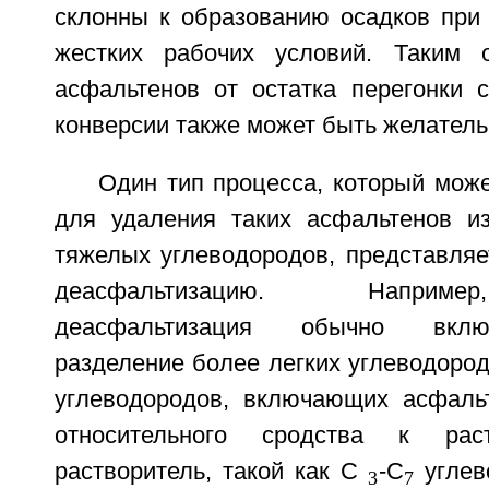
склонны к образованию осадков при 
жестких рабочих условий. Таким о
асфальтенов от остатка перегонки
конверсии также может быть желател
Один тип процесса, который мож
для удаления таких асфальтенов из
тяжелых углеводородов, представляе
деасфальтизацию. Наприме
деасфальтизация обычно вклю
разделение более легких углеводоро
углеводородов, включающих асфаль
относительного сродства к раст
растворитель, такой как С
-С
углев
3
7