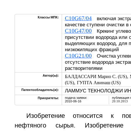
C10G67/04
Классы МПК:
включая экстра
качестве ступени очистки в
C10G47/00
Крекинг углево
присутствии водорода или 
выделяющих водород, для п
низкокипящих фракций
C10G21/00
Очистка углево
отсутствие водорода экстр
растворителями
,
Автор(ы):
БАЛДАССАРИ Марио С. (US)
,
(US)
ГУПТА Авинаш (US)
ЛАММУС ТЕКНОЛОДЖИ ИНК
Патентообладатель(и):
подача заявки:
публикация 
Приоритеты:
2010-06-16
20.10.2013
Изобретение относится к по
нефтяного сырья. Изобретение 