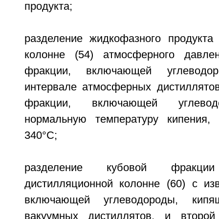
продукта;
разделение жидкофазного продукта
колонне (54) атмосферного давле
фракции, включающей углеводо
интервале атмосферных дистиллятов
фракции, включающей углево
нормальную температуру кипения,
340°С;
разделение кубовой фракц
дистилляционной колонне (60) с из
включающей углеводороды, кип
вакуумных дистиллятов, и второй