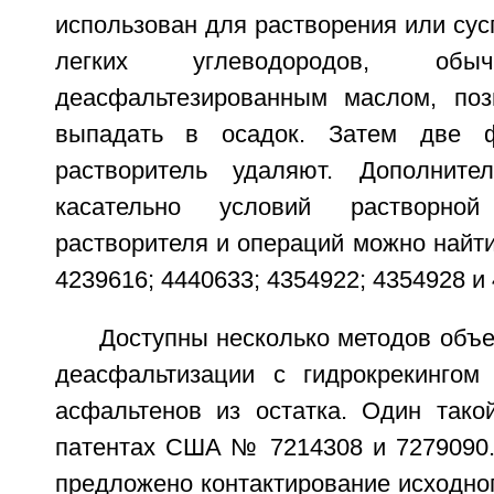
использован для растворения или су
легких углеводородов, обы
деасфальтезированным маслом, поз
выпадать в осадок. Затем две 
растворитель удаляют. Дополнит
касательно условий растворной 
растворителя и операций можно найт
4239616; 4440633; 4354922; 4354928 и
Доступны несколько методов объ
деасфальтизации с гидрокрекингом
асфальтенов из остатка. Один тако
патентах США № 7214308 и 7279090.
предложено контактирование исходног