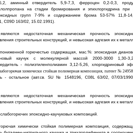
6,2, аминный отвердитель 5,9-7,3, ферроцен 0,2-0,3, проду
илолпропана на стадии бромирования и эпихлоргидрина при 
оксидных групп 7-9% и содержанием брома 53-57% 11,8-14,
, C09D 163/02, 15.02.1991).
являются недостаточная механическая прочность эпоксидн
ления строительных конструкций, и невысокая адгезия их к металл
 пониженной горючестью содержащая, мас.%: эпоксидная дианов
еновый каучук с молекулярной массой 2000-3000 1,30-3,2
вердитель - полиэтиленполиамин 3,12-5,26, хлоргидриновый эф
ь - остальное (авт.св. SU № 1548196, C08L 63/02, 07/03/1990
являются недостаточная механическая прочность эпоксидн
ления строительных конструкций, и невысокая адгезия их к металл
слабогорючих эпоксидно-каучуковых композиций.
огорючая химически стойкая полимерная композиция, содержащ
ь бутадиен-нитрильного каучука и трихлордифенила в соотношен