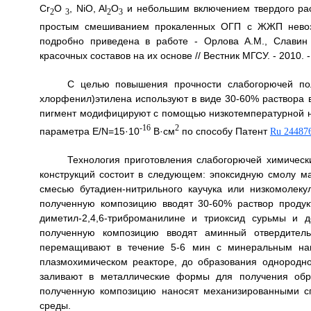
Cr
O
, NiO, Al
O
и небольшим включением твердого ра
2
3
2
3
простым смешиванием прокаленных ОГП с ЖЖП невозм
подробно приведена в работе - Орлова A.M., Славин
красочных составов на их основе // Вестник МГСУ. - 2010. -
С целью повышения прочности слабогорючей пол
хлорфенил)этилена используют в виде 30-60% раствора 
пигмент модифицируют с помощью низкотемпературной н
-16
2
параметра E/N=15·10
В·см
по способу Патент
Ru 24487
Технология приготовления слабогорючей химическ
конструкций состоит в следующем: эпоксидную смолу м
смесью бутадиен-нитрильного каучука или низкомолек
полученную композицию вводят 30-60% раствор продукт
диметил-2,4,6-триброманилине и триоксид сурьмы и 
полученную композицию вводят аминный отвердител
перемащивают в течение 5-6 мин с минеральным на
плазмохимическом реакторе, до образования однородно
заливают в металлические формы для получения обра
полученную композицию наносят механизированными с
среды.