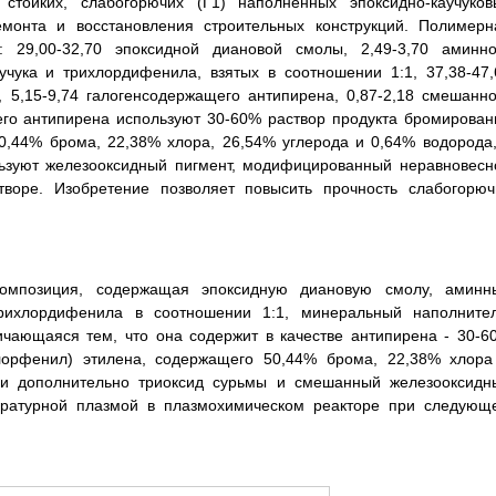
стойких, слабогорючих (Г1) наполненных эпоксидно-каучуков
емонта и восстановления строительных конструкций. Полимерн
 29,00-32,70 эпоксидной диановой смолы, 2,49-3,70 аминно
аучука и трихлордифенила, взятых в соотношении 1:1, 37,38-47,
, 5,15-9,74 галогенсодержащего антипирена, 0,87-2,18 смешанно
его антипирена используют 30-60% раствор продукта бромирован
50,44% брома, 22,38% хлора, 26,54% углерода и 0,64% водорода,
льзуют железооксидный пигмент, модифицированный неравновесн
творе. Изобретение позволяет повысить прочность слабогорюч
композиция, содержащая эпоксидную диановую смолу, аминн
 трихлордифенила в соотношении 1:1, минеральный наполнител
ичающаяся тем, что она содержит в качестве антипирена - 30-6
-хлорфенил) этилена, содержащего 50,44% брома, 22,38% хлора
е и дополнительно триоксид сурьмы и смешанный железооксидн
ературной плазмой в плазмохимическом реакторе при следующ