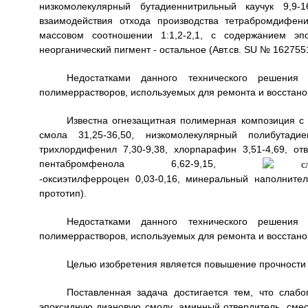
низкомолекулярный бутадиеннитрильный каучук 9,9-1
взаимодействия отхода производства тетрабромдифен
массовом соотношении 1:1,2-2,1, с содержанием эп
неорганический пигмент - остальное (Авт.св. SU № 1627551
Недостатками данного технического решения 
полимеррастворов, используемых для ремонта и восстанов
Известна огнезащитная полимерная композиция с
смола 31,25-36,50, низкомолекулярный полибутади
трихлордифенил 7,30-9,38, хлорпарафин 3,51-4,69, от
пентабромфенола 6,62-9,15,
-оксиэтилферроцен 0,03-0,16, минеральный наполнител
прототип).
Недостатками данного технического решения 
полимеррастворов, используемых для ремонта и восстанов
Целью изобретения является повышение прочности 
Поставленная задача достигается тем, что слаб
эпоксидную диановую смолу, аминный отвердитель, смес