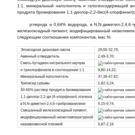
1:1, минеральный наполнитель и галогенсодержащий ан
продукта бромирования 1,1-дихлор-2,2-бис(4-хлорфенил)
углерода и 0,64% водорода, в N,N-диметил-2,4,6
железооксидный пигмент, модифицированный низкотемпе
следующем соотношении компонентов, мас.%:
Эпоксидная диановая смола
29,00-32,70;
Аминный отвердитель
2,49-3,70;
Смесь бутадиен-нитрильного каучука
и трихлорфенила в соотношении 1:1
9,80-14,32;
Минеральный наполнитель
37,38-47,62;
Триоксид сурьмы
1,82-3,24;
30-60% раствор продукта бромирования
1,1-дихлор-2,2-ди (4-хлорфенил) этилена
в N,N-диметил-2,4,6-триброманилине
5,15-9,74;
Смешанный железооксидный пигмент,
модифицированный низкотемпературной
неравновесной плазмой
0,87-2,18.