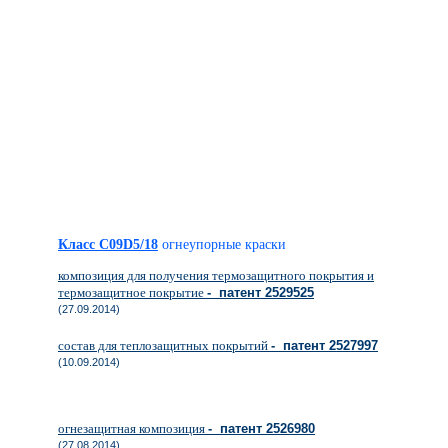
Класс C09D5/18
огнеупорные краски
композиция для получения термозащитного покрытия и
термозащитное покрытие
- патент 2529525
(27.09.2014)
состав для теплозащитных покрытий
- патент 2527997
(10.09.2014)
огнезащитная композиция
- патент 2526980
(27.08.2014)