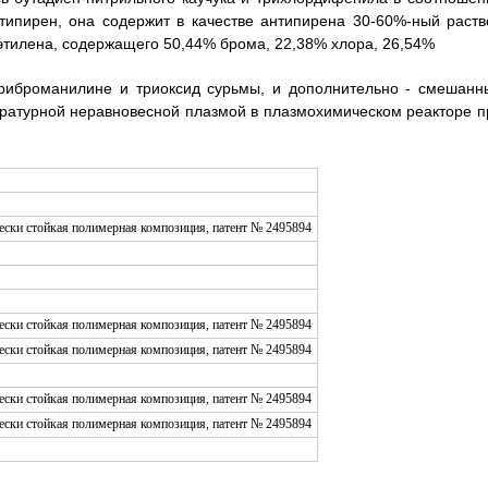
типирен, она содержит в качестве антипирена 30-60%-ный раств
этилена, содержащего 50,44% брома, 22,38% хлора, 26,54%
-триброманилине и триоксид сурьмы, и дополнительно - смешанн
ратурной неравновесной плазмой в плазмохимическом реакторе п