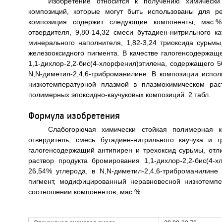
Изобретение относится к получению химически 
композиций, которые могут быть использованы для р
композиция содержит следующие компоненты, мас.%:
отвердителя, 9,80-14,32 смеси бутадиен-нитрильного к
минерального наполнителя, 1,82-3,24 триоксида сурьмы
железооксидного пигмента. В качестве галогенсодержащ
1,1-дихлор-2,2-бис(4-хлорфенил)этилена, содержащего 
N,N-диметил-2,4,6-триброманилине. В композиции испо
низкотемпературной плазмой в плазмохимическом рас
полимерных эпоксидно-каучуковых композиций. 2 табл.
Формула изобретения
Слабогорючая химически стойкая полимерная 
отвердитель, смесь бутадиен-нитрильного каучука и
галогенсодержащий антипирен и трехоксид сурьмы, отл
раствор продукта бромирования 1,1-дихлор-2,2-бис(4
26,54% углерода, в N,N-диметил-2,4,6-триброманилин
пигмент, модифицированный неравновесной низкотемп
соотношении компонентов, мас.%: