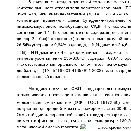
В качестве эпоксидно-диановой смолы используют
качестве аминного отвердителя полиэтиленполиамин (ПЭ
05-805-78) или диэтилентетрамин (ДЭТА, ТУ 6-02-433-7
композиций применяли смесь бутадиен-нитрильных ка
низкомолекулярного полибутадиена СКДН-Н с молекул
соотношении 1:1. В качестве галогенсодержащего антип
дихлор-2,2-бис(4-хлорфенил)этилена с температурой на
26,54% углерода и 0,64% водорода, в N,N-диметил-2,4,6-т
1-88). N,N-диметил-2,4,6-триброманилин - жидкость 
температурой кипения 295-300°C, содержит 67,04% бро
кислотостойкого минерального наполнителя используют 
диабазовую (ТУ 5716-001-41357914-2009) или кварце
железооксидный пигмент.
Методика получения СЖП: предварительно высуш
гальванических производств смешивают в соотношени
железооксидным пигментом (ЖЖП, ГОСТ 18172-80). Сме
получения однородной массы с размером частиц 30-40 м
Отмытый дистиллированной водой от водорастворимых 
пигмент отфильтровывают, сушат при температуре 180-
механической смесью гематита (