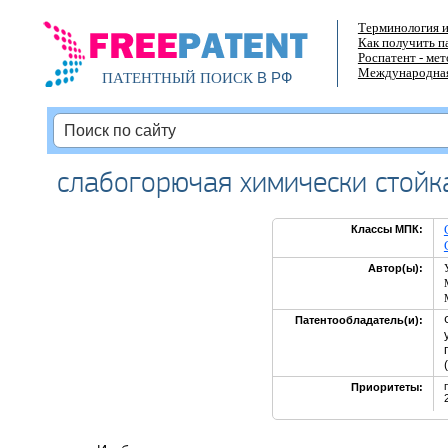
Терминология и
Как получить п
Роспатент - ме
Международная
В РФ
ПАТЕНТНЫЙ ПОИСК
слабогорючая химически стойк
Классы МПК:
Автор(ы):
Патентообладатель(и):
Приоритеты: