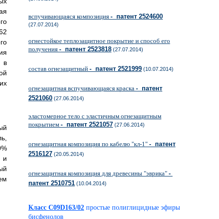
ых
ая
вспучивающаяся композиция
- патент 2524600
го
(27.07.2014)
62
огнестойкое теплозащитное покрытие и способ его
го
получения
- патент 2523818
(27.07.2014)
ия
 в
состав огнезащитный
- патент 2521999
(10.07.2014)
ой
их
огнезащитная вспучивающаяся краска
- патент
2521060
(27.06.2014)
эластомерное тело с эластичным огнезащитным
покрытием
- патент 2521057
(27.06.2014)
ый
ь,
огнезащитная композиция по кабелю "кл-1"
- патент
0%
2516127
(20.05.2014)
 и
ый
огнезащитная композиция для древесины "эврика"
-
ем
патент 2510751
(10.04.2014)
Класс C09D163/02
простые полиглицидные эфиры
бисфенолов