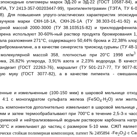
 эпоксидные олигомеры марок ЭД-20 и ЭД-22 (ГОСТ 10587-84), а
ПА, ТУ 2413-357-00203447-99), триэтилентетрамин (ТЭТА, ТУ 6-0
8). Для повышения упруго-эластических характеристик эпоксидн
учуков марки СКН-18-1А, СКН-26-1А (ТУ 38.303-01-41-92) и
ярной массой 2000-3000 (ТУ 38.103515-82) и трихлордифенила
ирена используют 30-60%-ный раствор продукта бромирования 1,
чала разложения 271°C, содержащего 50,44% брома и 22,38% хлор
риброманилине, а в качестве синергиста триоксид сурьмы (ТУ 48-1
3
с молекулярной массой 358, плотностью при 20°C 1998 кг/м
ма, 26,82% углерода, 3,91% азота и 2,23% водорода. В качест
андезит (ГОСТ 22263-76), маршалит (ТУ 501-217-77, ТУ 9077-82
вую муку (ГОСТ 3077-82), а в качестве пигмента - смешанн
енные и измельченные (100-150 мкм) в шаровой мельнице отхо
и 4:1 с моногидратом сульфата железа (FeSO
·H
O) или желт
4
2
сь компонентов дополнительно измельчают в шаровой мельнице 
км и затем термообрабатывают при 700°C в течение 2,5-3-х часо
примесей и нейтрализованный водным раствором карбоната натр
200°C и измельчают до частиц с размером 5-10 мкм. СЖП являет
-Fe
O
) с C
2
3