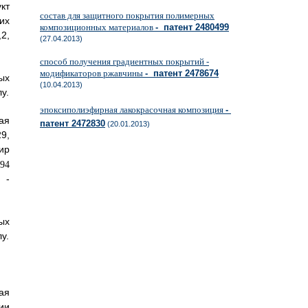
кт
состав для защитного покрытия полимерных
их
композиционных материалов
- патент 2480499
2,
(27.04.2013)
способ получения градиентных покрытий -
модификаторов ржавчины
- патент 2478674
ых
(10.04.2013)
у.
эпоксиполиэфирная лакокрасочная композиция
-
ая
патент 2472830
(20.01.2013)
9,
ир
 -
ых
у.
ая
ии