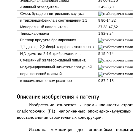
Эпоксидная диановая смола
29,00-32,70
Аминный отвердитель
2,49-3,70
Смесь бутадиен-нитрильного каучука
и трихлордифенила в соотношении 1:1
9,80-14,32
Минеральный наполнитель
37,38-47,62
Триоксид сурьмы
1,82-3,24
Раствор продукта бромирования
1,1-дихлор-2,2-бис(4-хлорфенил)этилена в
N,N-диметил-2,4,6-триброманилине
5,15-9,74
Смешанный железооксидный пигмент,
модифицированный низкотемпературной
неравновесной плазмой
в плазмохимическом реакторе
0,87-2,18
Описание изобретения к патенту
Изобретение относится к промышленности строи
слабогорючих (Г1) наполненных эпоксидно-каучуковы
восстановления строительных конструкций.
Известна композиция для огнестойких покрыти