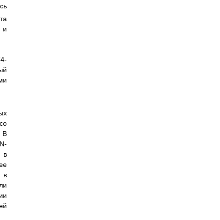
сь
та
 и
4-
ый
ми
ых
со
 В
N-
 в
ее
 в
ли
ии
ей