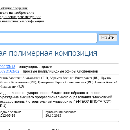
 общие сведения
атент на изобретение
тодические рекомендации
 патентная классификация
ая полимерная композиция
C09D5/18
огнеупорные краски
C09D163/02
простые полиглицидные эфиры бисфенолов
,
,
Ушков Валентин Анатольевич (RU)
Абрамов Василий Викторович (RU)
Бруяко
,
,
Михаил Герасимович (RU)
Григорьева Лариса Станиславовна (RU)
Славин Алексей
Михайлович (RU)
Федеральное государственное бюджетное образовательное
учреждение высшего профессионального образования "Московский
государственный строительный университет" (ФГБОУ ВПО "МГСУ")
(RU)
подача заявки:
публикация патента:
2012-07-18
20.10.2013