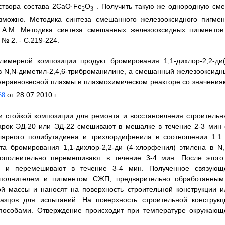
створа состава 2CaO·Fe
O
. Получить такую же однородную сме
2
3
ожно. Методика синтеза смешанного железооксидного пигмен
 A.M. Методика синтеза смешанных железооксидных пигментов
 № 2. - С.219-224.
имерной композиции продукт бромирования 1,1-дихлор-2,2-ди(
в N,N-диметил-2,4,6-триброманилине, а смешанный железооксидн
еравновесной плазмы в плазмохимическом реакторе со значения
от 28.07.2010 г.
68
и стойкой композиции для ремонта и восстановлнеия строительн
арок ЭД-20 или ЭД-22 смешивают в мешалке в течение 2-3 мин 
улярного полибутадиена и трихлордифенила в соотношении 1:1.
а бромирования 1,1-дихлор-2,2-ди (4-хлорфенил) этилена в N,
дополнительно перемешивают в течение 3-4 мин. После этого
ь и перемешивают в течение 3-4 мин. Полученное связующ
полнителем и пигментом СЖП, предварительно обработанным
й массы и наносят на поверхность строительной конструкции и
зцов для испытаний. На поверхность строительной конструкц
пособами. Отверждение происходит при температуре окружающ