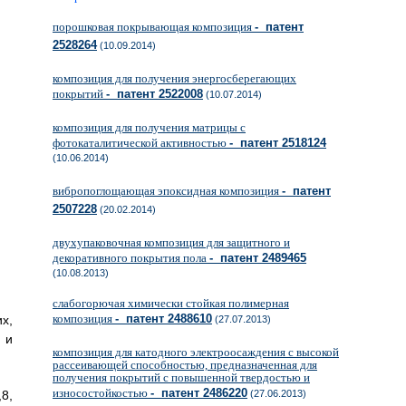
порошковая покрывающая композиция
- патент
2528264
(10.09.2014)
композиция для получения энергосберегающих
покрытий
- патент 2522008
(10.07.2014)
композиция для получения матрицы с
фотокаталитической активностью
- патент 2518124
(10.06.2014)
вибропоглощающая эпоксидная композиция
- патент
2507228
(20.02.2014)
двухупаковочная композиция для защитного и
декоративного покрытия пола
- патент 2489465
(10.08.2013)
слабогорючая химически стойкая полимерная
композиция
- патент 2488610
х,
(27.07.2013)
 и
композиция для катодного электроосаждения с высокой
рассеивающей способностью, предназначенная для
получения покрытий с повышенной твердостью и
износостойкостью
- патент 2486220
8,
(27.06.2013)