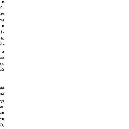
 в
9-
ых
ли
 в
1-
а,
4-
и
ве
),
ый
ды
ым
до
в.
ия
ся
aO,