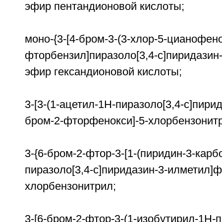
эфир пентандионовой кислоты;
моно-{3-[4-бром-3-(3-хлор-5-цианофено
фторбензил]пиразоло[3,4-c]пиридазин
эфир гександионовой кислоты;
3-[3-(1-ацетил-1H-пиразоло[3,4-c]пири
бром-2-фторфенокси]-5-хлорбензонит
3-{6-бром-2-фтор-3-[1-(пиридин-3-карб
пиразоло[3,4-c]пиридазин-3-илметил]ф
хлорбензонитрил;
3-[6-бром-2-фтор-3-(1-изобутирил-1H-п