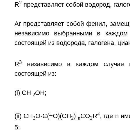
2
R
представляет собой водород, галог
Ar представляет собой фенил, замещ
независимо выбранными в каждом 
состоящей из водорода, галогена, циа
3
R
независимо в каждом случае в
состоящей из:
(i) CH
OH;
2
4
(ii) CH
O-C(=O)(CH
)
CO
R
, где n и
2
2
n
2
5;