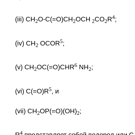
4
(iii) CH
O-C(=O)CH
OCH
CO
R
;
2
2
2
2
5
(iv) CH
OCOR
;
2
6
(v) CH
OC(=O)CHR
NH
;
2
2
5
(vi) C(=O)R
, и
(vii) CH
OP(=O)(OH)
;
2
2
4