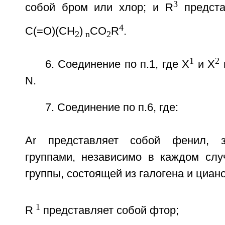
3
собой бром или хлор; и R
предста
4
C(=O)(CH
)
CO
R
.
2
n
2
1
2
6. Соединение по п.1, где X
и X
N.
7. Соединение по п.6, где:
Ar представляет собой фенил, 
группами, независимо в каждом сл
группы, состоящей из галогена и циан
1
R
представляет собой фтор;