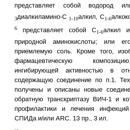
представляет собой водород и
диалкиламино-C
алкил, C
алкок
3
1-10
1-6
6
представляет собой C
алкил и
1-6
природной аминокислоты; или ег
приемлемую соль. Кроме того, изо
фармацевтическую композиц
ингибирующей активностью в о
содержащую соединение по п.1. Техн
получены и описаны новые соедине
обратную транскриптазу ВИЧ-1 и к
профилактики и лечения инфекци
СПИДа и/или ARC. 13 пр., 3 ил.