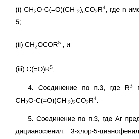
4
(i) CH
O-C(=O)(CH
)
CO
R
, где n им
2
2
n
2
5;
5
(ii) CH
OCOR
, и
2
5
(iii) C(=O)R
.
3
4. Соединение по п.3, где R
п
4
CH
O-C(=O)(CH
)
CO
R
.
2
2
2
2
5. Соединение по п.3, где Ar пре
дицианофенил, 3-хлор-5-цианофени