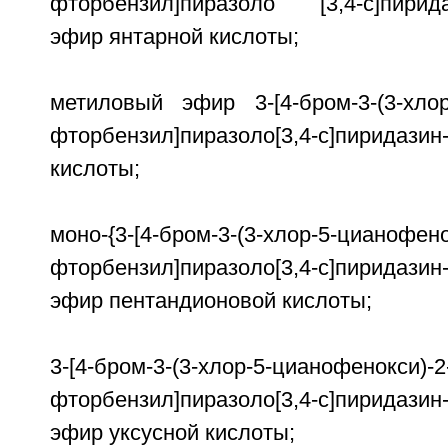
фторбензил]пиразоло [3,4-c]пирида
эфир янтарной кислоты;
метиловый эфир 3-[4-бром-3-(3-хлор
фторбензил]пиразоло[3,4-c]пиридазин
кислоты;
моно-{3-[4-бром-3-(3-хлор-5-цианофено
фторбензил]пиразоло[3,4-c]пиридазин
эфир пентандионовой кислоты;
3-[4-бром-3-(3-хлор-5-цианофенокси)-2
фторбензил]пиразоло[3,4-c]пиридазин
эфир уксусной кислоты;