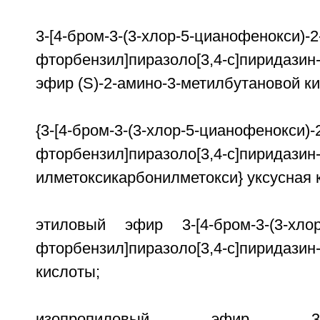
3-[4-бром-3-(3-хлор-5-цианофенокси)-2
фторбензил]пиразоло[3,4-c]пиридазин
эфир (S)-2-амино-3-метилбутановой к
{3-[4-бром-3-(3-хлор-5-цианофенокси)-
фторбензил]пиразоло[3,4-c]пиридазин-
илметоксикарбонилметокси} уксусная 
этиловый эфир 3-[4-бром-3-(3-хлор-
фторбензил]пиразоло[3,4-c]пиридазин
кислоты;
изопропиловый эфир 3-[4-бр