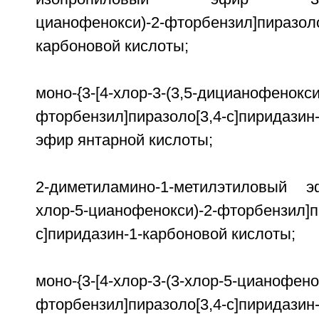
цианофенокси)-2-фторбензил]пиразоло
карбоновой кислоты;
моно-{3-[4-хлор-3-(3,5-дицианофенокси
фторбензил]пиразоло[3,4-c]пиридазин
эфир янтарной кислоты;
2-диметиламино-1-метилэтиловый эф
хлор-5-цианофенокси)-2-фторбензил]п
c]пиридазин-1-карбоновой кислоты;
моно-{3-[4-хлор-3-(3-хлор-5-цианофено
фторбензил]пиразоло[3,4-c]пиридазин