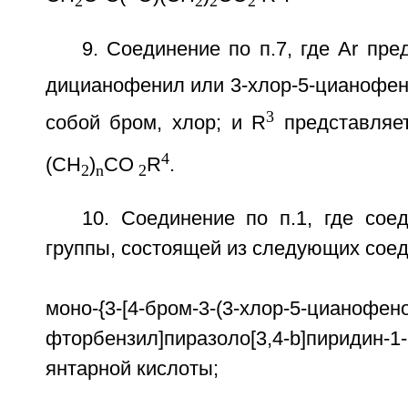
2
2
2
2
9. Соединение по п.7, где Ar пре
дицианофенил или 3-хлор-5-цианофен
3
собой бром, хлор; и R
представляе
4
(CH
)
CO
R
.
2
n
2
10. Соединение по п.1, где сое
группы, состоящей из следующих соед
моно-{3-[4-бром-3-(3-хлор-5-цианофено
фторбензил]пиразоло[3,4-b]пиридин-
янтарной кислоты;