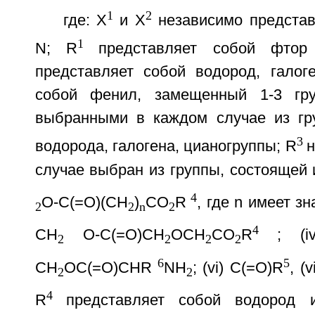
1
2
где: X
и X
независимо предста
1
N; R
представляет собой фто
представляет собой водород, галоге
собой фенил, замещенный 1-3 гру
выбранными в каждом случае из гр
3
водорода, галогена, цианогруппы; R
н
случае выбран из группы, состоящей и
4
O-C(=O)(CH
)
CO
R
, где n имеет зна
2
2
n
2
4
CH
O-C(=O)CH
OCH
CO
R
; (i
2
2
2
2
6
5
CH
OC(=O)CHR
NH
; (vi) C(=O)R
, (
2
2
4
R
представляет собой водород