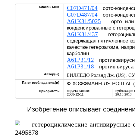
C07D471/04
Классы МПК:
орто-конденс
C07D487/04
орто-конденс
A61K31/5025
орто- или 
конденсированные с гетеро
A61K31/437
гетероциклич
содержащая пятичленное ко
качестве гетероатома, напр
карболин
A61P31/12
противовирусны
A61P31/18
против вируса
,
Автор(ы):
БИЛЛЕДО Роланд Дж. (US)
СУ
Ф.ХОФФМАНН-ЛЯ РОШ АГ (
Патентообладатель(и):
подача заявки:
публикация 
Приоритеты:
2008-12-11
20.10.2013
Изобретение описывает соединени