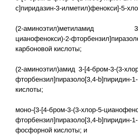
c]пиридазин-3-илметил)фенокси]-5-хл
(2-аминоэтил)метиламид 3-[4-б
цианофенокси)-2-фторбензил]пиразоло
карбоновой кислоты;
(2-аминоэтил)амид 3-[4-бром-3-(3-хло
фторбензил]пиразоло[3,4-b]пиридин-1
кислоты;
моно-{3-[4-бром-3-(3-хлор-5-цианофено
фторбензил]пиразоло[3,4-b]пиридин-
фосфорной кислоты; и