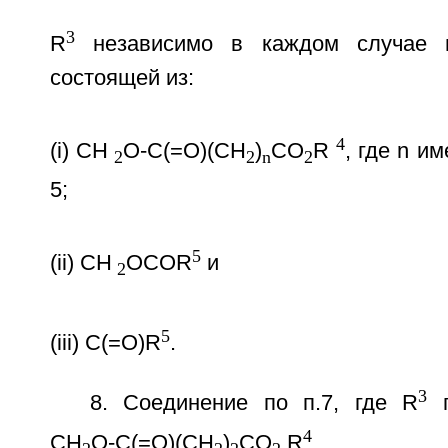
3
R
независимо в каждом случае в
состоящей из:
4
(i) CH
O-C(=O)(CH
)
CO
R
, где n и
2
2
n
2
5;
5
(ii) CH
OCOR
и
2
5
(iii) C(=O)R
.
3
8. Соединение по п.7, где R
п
4
CH
O-C(=O)(CH
)
CO
R
.