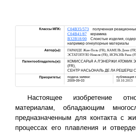
C04B35/573
Классы МПК:
полученная реакционным
C04B41/87
керамика
B32B18/00
Слоистые изделия, содерж
например огнеупорные материалы
,
Автор(ы):
ГАРАНДЕ Жан-Поль (FR)
КАМЕЛЬ Дени (FR
,
ЭСТАТОПУЛО Николя (FR)
ИСРАЭЛЬ Рана (F
КОМИССАРЬЯ А Л'ЭНЕРЖИ АТОМИК Э
Патентообладатель(и):
(FR),
СЕНТР НАСЬОНАЛЬ ДЕ ЛА РЕШЕРШ С
подача заявки:
публикация 
Приоритеты:
2009-09-03
10.10.2013
Настоящее изобретение от
материалам, обладающим многосл
предназначенным для контакта с ж
процессах его плавления и отвердев