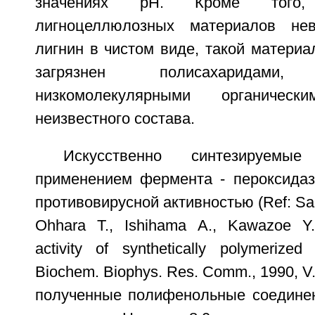
значениях рН. Кроме того
лигноцеллюлозных материалов не
лигнин в чистом виде, такой материа
загрязнен полисахарида
низкомолекулярными органическ
неизвестного состава.
Искусственно синтезируем
применением фермента - пероксида
противовирусной активностью (Ref: Sak
Ohhara Т., Ishihama A., Kawazoe Y. A
activity of synthetically polymerized
Biochem. Biophys. Res. Comm., 1990, V
полученные полифенольные соедине