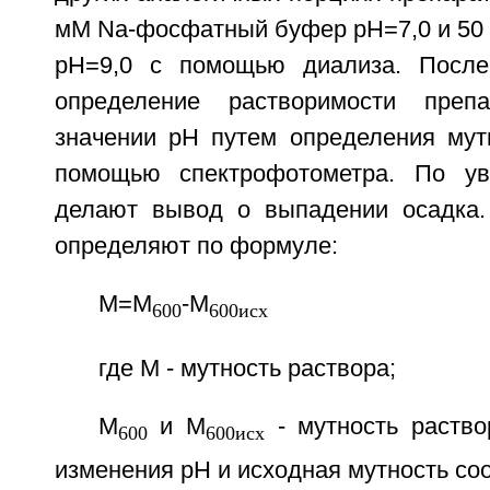
мМ Na-фосфатный буфер рН=7,0 и 50
рН=9,0 с помощью диализа. После
определение растворимости преп
значении рН путем определения мут
помощью спектрофотометра. По ув
делают вывод о выпадении осадка.
определяют по формуле:
М=М
-М
600
600исх
где М - мутность раствора;
М
и М
- мутность раство
600
600исх
изменения рН и исходная мутность соо