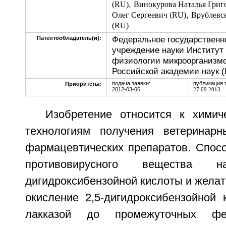
,
(RU)
Винокурова Наталья Григ
,
Олег Сергеевич (RU)
Врублевс
(RU)
Федеральное государственн
Патентообладатель(и):
учреждение науки Институт
физиологии микроорганизмов
Российской академии наук 
подача заявки:
публикация 
Приоритеты:
2012-03-06
27.09.2013
Изобретение относится к химич
технологиям получения ветеринарн
фармацевтических препаратов. Спосо
противовирусного вещества 
дигидроксибензойной кислоты и желат
окисление 2,5-дигидроксибензойной
лакказой до промежуточных фе