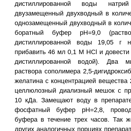
дистиллированной воды натрий
двузамещенный двухводный в количес
однозамещенный двухводный в количе
боратный буфер рН=9,0 (раст
дистиллированной воды 19,05 г на
прибавить 46 мл 0,1 М HCl и довести
дистиллированной водой). Два м
раствора сополимера 2,5-дигидрокси
желатина с концентрацией вещества 
целлюлозный диализный мешок с пр
10 кДа. Замещают воду в препарат
фосфатный буфер рН=2,8, провод
буфера в течение трех часов. Так 
других аналогичных порциях препара