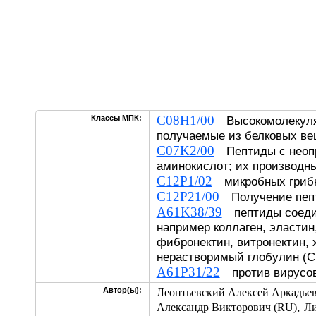
C08H1/00
Классы МПК:
Высокомолекуля
получаемые из белковых ве
C07K2/00
Пептиды с неоп
аминокислот; их производн
C12P1/02
микробных гриб
C12P21/00
Получение пепт
A61K38/39
пептиды соедин
например коллаген, эластин
фибронектин, витронектин,
нерастворимый глобулин (C
A61P31/22
против вирусов
Автор(ы):
Леонтьевский Алексей Аркадье
,
Александр Викторович (RU)
Ли