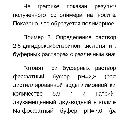
На графике показан результа
полученного сополимера на носите
Показано, что образуется полимерное
Пример 2. Определение раство
2,5-дигидроксибензойной кислоты и
буферных растворах с различным зна
Готовят три буферных раство
фосфатный буфер рН=2,8 (ра
дистиллированной воды лимонной ки
количестве 5,9 г и натрий 
двузамещенный двухводный в количес
Na-фосфатный буфер рН=7,0 (р