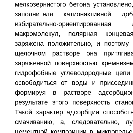
мелкозернистого бетона установлено
заполнителя катионактивной доб
избирательно-ориентированна
макромолекул, полярная концева
заряжена положительно, и поэтому
щелочном растворе она притягива
заряженной поверхностью кремнезе
гидрофобные углеводородные цепи 
освободиться от воды и присоедини
формируя в растворе адсорбцио
результате этого поверхность стано
Такой характер адсорбции способст
смачиванию, а, следовательно, л
цементной композиции в микрорелье