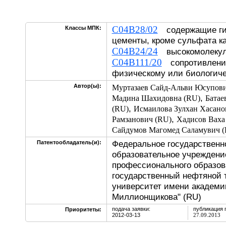
C04B28/02
Классы МПК:
содержащие ги
цементы, кроме сульфата к
C04B24/24
высокомолекул
C04B111/20
сопротивление
физическому или биологич
Автор(ы):
Муртазаев Сайд-Альви Юсупови
,
Мадина Шахидовна (RU)
Батае
,
(RU)
Исмаилова Зулхан Хасано
,
Рамзанович (RU)
Хадисов Ваха
Сайдумов Магомед Саламувич 
Федеральное государственн
Патентообладатель(и):
образовательное учреждени
профессионального образов
государственный нефтяной 
университет имени академи
Миллионщикова" (RU)
подача заявки:
публикация 
Приоритеты:
2012-03-13
27.09.2013