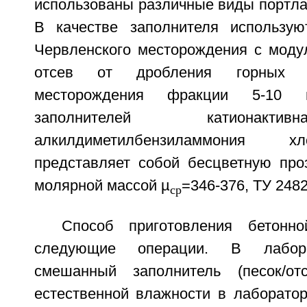
использованы различные виды портла
В качестве заполнителя использую
Червленского месторождения с модул
отсев от дробления горных п
месторождения фракции 5-10 
заполнителей катионакт
алкилдиметилбензиламмония 
представляет собой бесцветную про
молярной массой µ
=346-376, ТУ 248
ср
Способ приготовления бетонн
следующие операции. В лабора
смешанный заполнитель (песок/отс
естественной влажности в лаборато