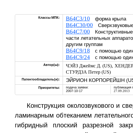
B64C3/10
Классы МПК:
форма крыла
B64C30/00
Сверхзвуковые
B64C7/00
Конструктивные 
части летательных аппарато
другим группам
B64C9/18
с помощью один
B64C9/24
с помощью один
,
Автор(ы):
ЧЭЙЗ Джеймс Д. (US)
ХЕНДЕР
СТУРДЗА Петер (US)
ЭЙРИОН КОРПОРЕЙШН (U
Патентообладатель(и):
подача заявки:
публикация 
Приоритеты:
2007-10-17
27.09.2013
Конструкция околозвукового и све
ламинарным обтеканием летательного
гибридный плоский разрезной закр