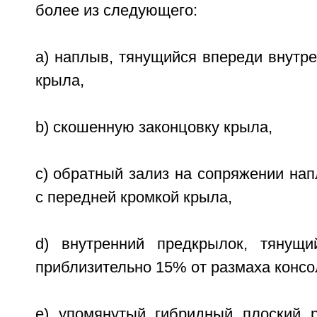
более из следующего:
a) наплыв, тянущийся впереди внутр
крыла,
b) скошенную законцовку крыла,
c) обратный зализ на сопряжении на
с передней кромкой крыла,
d) внутренний предкрылок, тянущ
приблизительно 15% от размаха консо
e) упомянутый гибридный плоский р