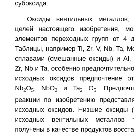
субоксида.
Оксиды вентильных металлов,
целей настоящего изобретения, мо
элементов переходных групп от 4 
Таблицы, например Ti, Zr, V, Nb, Ta, M
сплавами (смешанные оксиды) и Al, 
Zr, Nb и Ta, особенно предпочтительно
исходных оксидов предпочтение от
Nb
O
, NbO
и Ta
O
. Предпочт
2
5
2
2
5
реакции по изобретению представл
исходных оксидов. Низшие оксиды (
исходных вентильных металлов 
получены в качестве продуктов восст