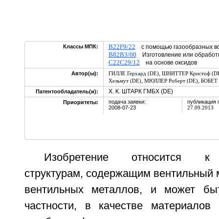
B22F9/22
Классы МПК:
с помощью газообразных во
B82B3/00
Изготовление или обработк
C22C29/12
на основе оксидов
,
Автор(ы):
ГИЛЛЕ Герхард (DE)
ШНИТТЕР Кристоф (D
,
,
Хельмут (DE)
МЮЛЛЕР Роберт (DE)
БОБЕТ 
Х. К. ШТАРК ГМБХ (DE)
Патентообладатель(и):
подача заявки:
публикация 
Приоритеты:
2008-07-23
27.09.2013
Изобретение относится к 
структурам, содержащим вентильный 
вентильных металлов, и может быт
частности, в качестве материалов 