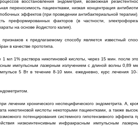
роцессов восстановления эндометрия, возможная резистентнос
ьная переносимость пациентками, низкая концентрация антибиоти
 побочных эффектов (при проведении антибактериальной терапии),
ть преформированных факторов (в частности, электрофореза
араты на основе йодистого калия).
 признаков к предлагаемому способу является известный спос
ран в качестве прототипа.
1 мл 1% раствора никотиновой кислоты, через 15 мин. после это
асным импульсным лазерным излучением с длиной волны 0,89 мк
мпульсе 5 Вт в течение 8-10 мин. ежедневно, курс лечения 10-
эндометритом.
ри лечении хронического неспецифического эндометрита. А, кро
ата никотиновой кислоты некоторыми пациентками, а также высок
возможного потенцирования системного гипотензивного эффекта п
ействия низкоинтенсивным инфракрасным импульсным лазерн