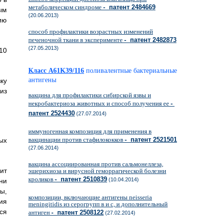
метаболическом синдроме
- патент 2484669
ым
(20.06.2013)
ию
способ профилактики возрастных изменений
печеночной ткани в эксперименте
- патент 2482873
(27.05.2013)
10
Класс A61K39/116
поливалентные бактериальные
антигены
ку
из
вакцина для профилактики сибирской язвы и
некробактериоза животных и способ получения ее
-
патент 2524430
(27.07.2014)
иммуногенная композиция для применения в
вакцинации против стафилококков
- патент 2521501
ых
(27.06.2014)
вакцина ассоциированная против сальмонеллеза,
ит
эшерихиоза и вирусной геморрагической болезни
кроликов
- патент 2510839
(10.04.2014)
ни
ы,
композиции, включающие антигены neisseria
ия
meningitidis из серогрупп в и с, и дополнительный
ся
антиген
- патент 2508122
(27.02.2014)