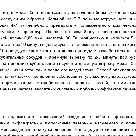
огии, и может быть использован для лечения больных хроническ
 следующим образом: больной на 5-7 день менструального цик
одят 4-7 мл лечебного препарата - поливалентного комплексно
 курсом 5 процедур. После чего воздействуют низкоинтенсивн
ой волны 0,89 мкм, частотой 80 Гц, мощностью в импульсе 5 
 этом 5 из 10 минут воздействуют на проекцию матки, а оставшиеся
10 процедур. Кроме того, ежедневно наряду с воздействием на н
кубитальных сосудов и яремную вырезку по 2-3 минуты при кур
м на проекцию кубитальных сосудов и яремную вырезку может бы
 на низ живота, так и после его воздействия. Способ обеспечива
ия клинических проявлений заболевания, улучшения ультразвуковы
 нормализации микробиоценоза половых путей, оптимизац
 низкая частота вероятных системных побочных эффектов лечени
ого эндометрита, включающий введение лечебного препарата
ивным инфракрасным импульсным лазерным излучением с длин
0 мин ежедневно, при курсе лечения 10 процедур, отличающийся те
нтный комплексный пиобактериофаг, который вводят внутриматочно