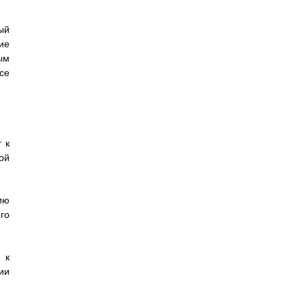
ый
ие
ым
се
 к
ой
ию
го
 к
ии