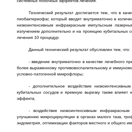
системных побочных эффектов лечения.
Технический результат достигается тем, что в ка
пиобактериофаг, который вводят внутриматочно в количес
низкоинтенсивным инфракрасным импульсным лазерным
излучением дополнительно и на проекцию кубитальных со
лечения 10 процедур.
Данный технический результат обусловлен тем, что:
- введение внутриматочно в качестве лечебного п
более выраженному противовоспалительному и иммуномо
условно-патогенной микрофлоры;
- дополнительное воздействие низкоинтенсивн
кубитальных сосудов и яремную вырезку также влияет
эффекта;
- воздействие низкоинтенсивным инфракрасным
улучшению микроциркуляции в органах малого таза, тро
эндометрия, оптимизации факторов местного и общего им