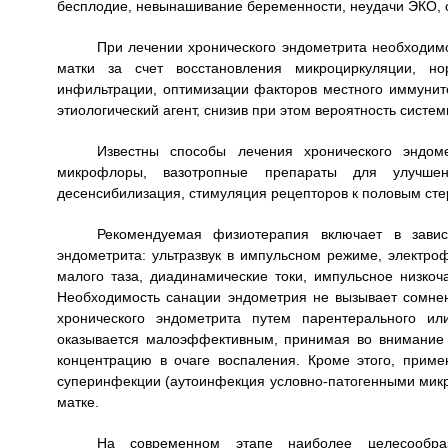
бесплодие, невынашивание беременности, неудачи ЭКО, 
При лечении хронического эндометрита необходим
матки за счет восстановления микроциркуляции, но
инфильтрации, оптимизации факторов местного иммуните
этиологический агент, снизив при этом вероятность сист
Известны способы лечения хронического эндоме
микрофлоры, вазотропные препараты для улучшен
десенсибилизация, стимуляция рецепторов к половым сте
Рекомендуемая физиотерапия включает в завис
эндометрита: ультразвук в импульсном режиме, электро
малого таза, диадинамические токи, импульсное низкоча
Необходимость санации эндометрия не вызывает сомнен
хронического эндометрита путем парентерального ил
оказывается малоэффективным, принимая во внимание п
концентрацию в очаге воспаления. Кроме этого, приме
суперинфекции (аутоинфекция условно-патогенными мик
матке.
На современном этапе наиболее целесообра