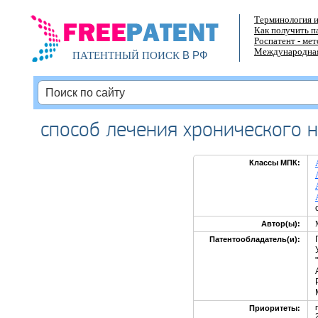
Терминология и
Как получить п
Роспатент - ме
Международная
В РФ
ПАТЕНТНЫЙ ПОИСК
способ лечения хронического 
Классы МПК:
Автор(ы):
Патентообладатель(и):
Приоритеты: