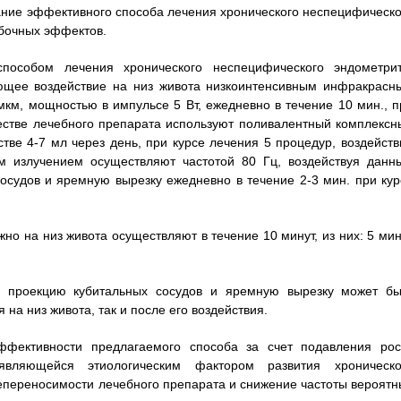
ание эффективного способа лечения хронического неспецифическо
обочных эффектов.
пособом лечения хронического неспецифического эндометрит
ющее воздействие на низ живота низкоинтенсивным инфракрасн
км, мощностью в импульсе 5 Вт, ежедневно в течение 10 мин., п
честве лечебного препарата используют поливалентный комплексн
тве 4-7 мл через день, при курсе лечения 5 процедур, воздейств
 излучением осуществляют частотой 80 Гц, воздействуя данн
осудов и яремную вырезку ежедневно в течение 2-3 мин. при кур
но на низ живота осуществляют в течение 10 минут, из них: 5 мин
на проекцию кубитальных сосудов и яремную вырезку может бы
на низ живота, так и после его воздействия.
ффективности предлагаемого способа за счет подавления рос
являющейся этиологическим фактором развития хроническо
непереносимости лечебного препарата и снижение частоты вероятн