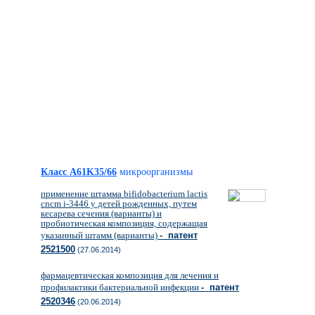
Класс A61K35/66
микроорганизмы
применение штамма bifidobacterium lactis
cncm i-3446 у детей рожденных, путем
кесарева сечения (варианты) и
пробиотическая композиция, содержащая
указанный штамм (варианты)
- патент
2521500
(27.06.2014)
фармацевтическая композиция для лечения и
профилактики бактериальной инфекции
- патент
2520346
(20.06.2014)