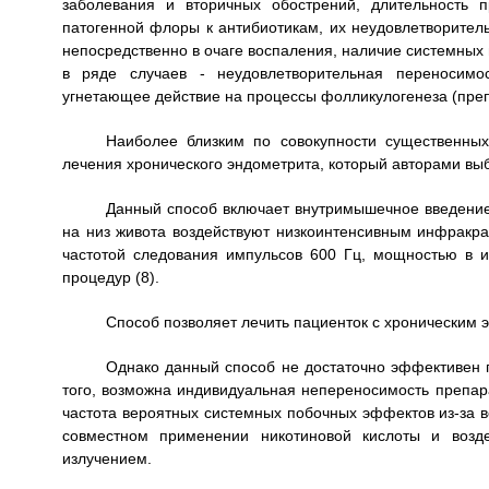
заболевания и вторичных обострений, длительность п
патогенной флоры к антибиотикам, их неудовлетворител
непосредственно в очаге воспаления, наличие системных
в ряде случаев - неудовлетворительная переносимос
угнетающее действие на процессы фолликулогенеза (преп
Наиболее близким по совокупности существенных
лечения хронического эндометрита, который авторами выб
Данный способ включает внутримышечное введение 
на низ живота воздействуют низкоинтенсивным инфракр
частотой следования импульсов 600 Гц, мощностью в и
процедур (8).
Способ позволяет лечить пациенток с хроническим 
Однако данный способ не достаточно эффективен п
того, возможна индивидуальная непереносимость препар
частота вероятных системных побочных эффектов из-за 
совместном применении никотиновой кислоты и возд
излучением.