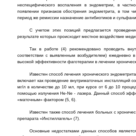
неспецифического воспаления в эндометрии, в частн
появлении признаков обострения эндометрита, в том ч
период же ремиссии назначение антибиотиков и сульфан
С учетом этих позиций предлагается проведен
результате которых происходит местное воздействие меди
Так в работе (4) рекомендовано проводить вн
соответствии с выявленным возбудителем) ежедневно в
высокой эффективности фаготерапии в лечении хроническ
Известен способ лечения хронического эндометрит
включает как проведение внутриматочных инсталляций оз
мг/л в количестве до 10 мл, при курсе от 6 до 10 проц
помощью излучения He-Ne - лазера. Данный способ эфф
«маточным» фактором (5, 6).
Известен также способ лечения больных с хрониче
препарата «Инстиллагель» (7).
Основные недостатками данных способов является