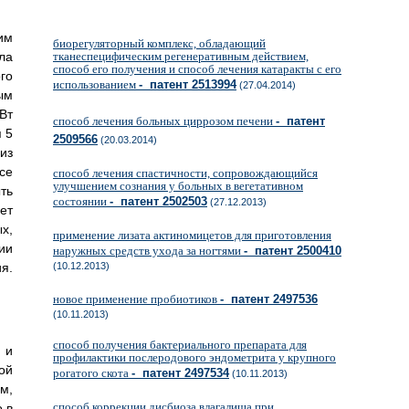
им
биорегуляторный комплекс, обладающий
ла
тканеспецифическим регенеративным действием,
способ его получения и способ лечения катаракты с его
го
использованием
- патент 2513994
(27.04.2014)
ым
Вт
способ лечения больных циррозом печени
- патент
 5
2509566
(20.03.2014)
из
се
способ лечения спастичности, сопровождающийся
улучшением сознания у больных в вегетативном
ть
состоянии
- патент 2502503
(27.12.2013)
ет
х,
применение лизата актиномицетов для приготовления
ии
наружных средств ухода за ногтями
- патент 2500410
я.
(10.12.2013)
новое применение пробиотиков
- патент 2497536
(10.11.2013)
способ получения бактериального препарата для
 и
профилактики послеродового эндометрита у крупного
ой
рогатого скота
- патент 2497534
(10.11.2013)
м,
способ коррекции дисбиоза влагалища при
 в