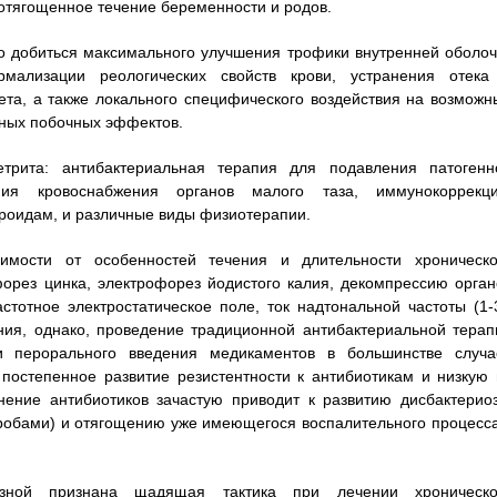
отягощенное течение беременности и родов.
о добиться максимального улучшения трофики внутренней оболоч
рмализации реологических свойств крови, устранения отека
та, а также локального специфического воздействия на возможн
емных побочных эффектов.
трита: антибактериальная терапия для подавления патогенн
ия кровоснабжения органов малого таза, иммунокоррекци
роидам, и различные виды физиотерапии.
имости от особенностей течения и длительности хроническо
форез цинка, электрофорез йодистого калия, декомпрессию орган
стотное электростатическое поле, ток надтональной частоты (1-3
ия, однако, проведение традиционной антибактериальной терап
и перорального введения медикаментов в большинстве случа
остепенное развитие резистентности к антибиотикам и низкую 
нение антибиотиков зачастую приводит к развитию дисбактериоз
робами) и отягощению уже имеющегося воспалительного процесса
зной признана щадящая тактика при лечении хроническо