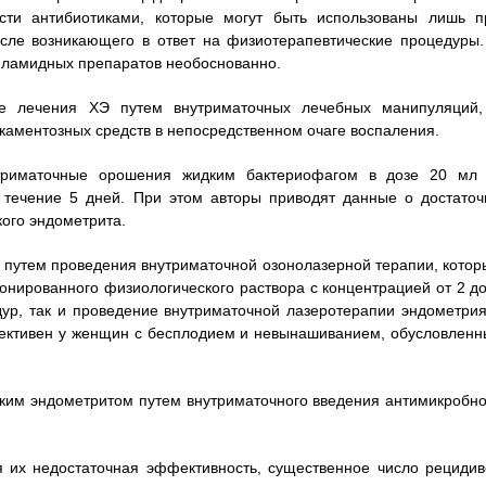
ости антибиотиками, которые могут быть использованы лишь п
исле возникающего в ответ на физиотерапевтические процедуры.
иламидных препаратов необоснованно.
ие лечения ХЭ путем внутриматочных лечебных манипуляций,
каментозных средств в непосредственном очаге воспаления.
утриматочные орошения жидким бактериофагом в дозе 20 мл 
 течение 5 дней. При этом авторы приводят данные о достаточ
ого эндометрита.
а путем проведения внутриматочной озонолазерной терапии, котор
онированного физиологического раствора с концентрацией от 2 до
едур, так и проведение внутриматочной лазеротерапии эндометрия
ективен у женщин с бесплодием и невынашиванием, обусловленн
ским эндометритом путем внутриматочного введения антимикробно
 их недостаточная эффективность, существенное число рецидив