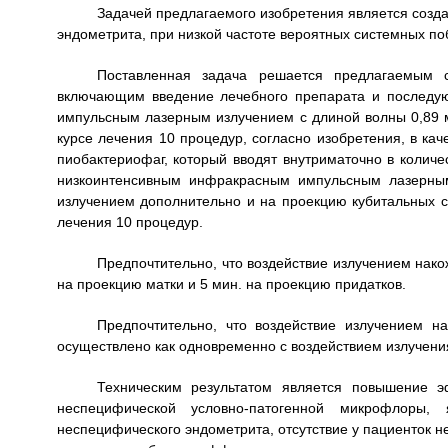
Задачей предлагаемого изобретения является созд
эндометрита, при низкой частоте вероятных системных п
Поставленная задача решается предлагаемым с
включающим введение лечебного препарата и последу
импульсным лазерным излучением с длиной волны 0,89 м
курсе лечения 10 процедур, согласно изобретения, в ка
пиобактериофаг, который вводят внутриматочно в количес
низкоинтенсивным инфракрасным импульсным лазерным
излучением дополнительно и на проекцию кубитальных с
лечения 10 процедур.
Предпочтительно, что воздействие излучением накож
на проекцию матки и 5 мин. на проекцию придатков.
Предпочтительно, что воздействие излучением 
осуществлено как одновременно с воздействием излучения 
Техническим результатом является повышение э
неспецифической условно-патогенной микрофлоры, 
неспецифического эндометрита, отсутствие у пациенток 