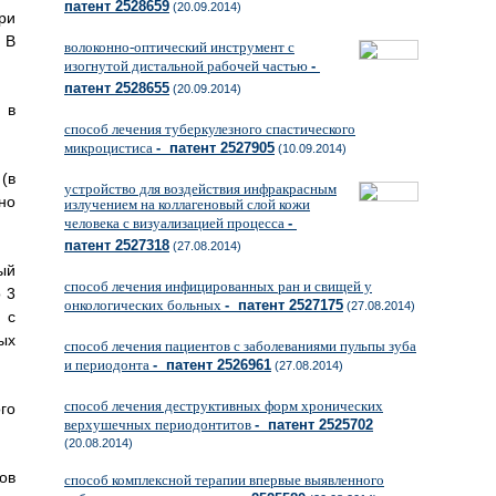
патент 2528659
(20.09.2014)
ри
 В
волоконно-оптический инструмент с
изогнутой дистальной рабочей частью
-
патент 2528655
(20.09.2014)
 в
способ лечения туберкулезного спастического
микроцистиса
- патент 2527905
(10.09.2014)
(в
устройство для воздействия инфракрасным
но
излучением на коллагеновый слой кожи
человека с визуализацией процесса
-
патент 2527318
(27.08.2014)
ый
способ лечения инфицированных ран и свищей у
 3
онкологических больных
- патент 2527175
(27.08.2014)
 с
ых
способ лечения пациентов с заболеваниями пульпы зуба
и периодонта
- патент 2526961
(27.08.2014)
способ лечения деструктивных форм хронических
го
верхушечных периодонтитов
- патент 2525702
(20.08.2014)
ов
способ комплексной терапии впервые выявленного