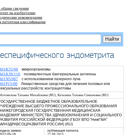
 общие сведения
атент на изобретение
тодические рекомендации
 патентная классификация
неспецифического эндометрита
A61K35/66
микроорганизмы
A61K39/116
поливалентные бактериальные антигены
A61N5/067
с использованием лазерного луча
A61P15/00
Лекарственные средства для лечения половых или
сексуальных расстройств; контрацептивы
,
Мотовилова Татьяна Михайловна (RU)
Качалина Татьяна Симоновна (RU)
ГОСУДАРСТВЕННОЕ БЮДЖЕТНОЕ ОБРАЗОВАТЕЛЬНОЕ
УЧРЕЖДЕНИЕ ВЫСШЕГО ПРОФЕССИОНАЛЬНОГО ОБРАЗОВАНИЯ
"НИЖЕГОРОДСКАЯ ГОСУДАРСТВЕННАЯ МЕДИЦИНСКАЯ
АКАДЕМИЯ" МИНИСТЕРСТВА ЗДРАВООХРАНЕНИЯ И СОЦИАЛЬНОГО
РАЗВИТИЯ РОССИЙСКОЙ ФЕДЕРАЦИИ (ГБОУ ВПО "НижГМА"
МИНЗДРАВСОЦРАЗВИТИЯ РОССИИ) (RU)
подача заявки:
публикация патента:
2012-05-18
27.09.2013