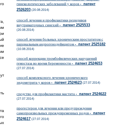
го
гинекологических заболеваний у коров
- патент
2526203
(20.08.2014)
способ лечения и профилактики рецидивов
а,
внутриматочных синехий
- патент 2525533
ым
(20.08.2014)
ри
ый
способ лечения больных хроническим простатитом с
парциальным андрогенодефицитом
- патент 2525182
ие
(10.08.2014)
ым
се
способ коррекции тромбофилических нарушений
гемостаза во время беременности
- патент 2524653
(27.07.2014)
ут
способ комплексного лечения хронического
эндометрита у коров
- патент 2524623
(27.07.2014)
ть
средство для профилактики мастита
- патент 2524622
(27.07.2014)
прогестерон для лечения или предупреждения
та
самопроизвольных преждевременных родов
- патент
го
2524617
(27.07.2014)
ых