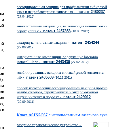
ассоциированная вакцина для профилактики сибирской
язвы и некробактериоза животных
- патент 2480237
ки
(27.04.2013)
 и
ый
множественная вакцинация, включающая менингококки
серогруппы с
- патент 2457858
(10.08.2012)
сахарид-конъюгатные вакцины
- патент 2454244
ой
(27.06.2012)
я,
иммуногенные композиции, содержащие lawsonia
intracellularis
- патент 2443430
(27.02.2012)
го
комбинированные вакцины с низкой дозой конъюгата
ов
hib
- патент 2435609
(10.12.2011)
).
ии
способ изготовления ассоциированной вакцины против
ев
колибактериоза, стрептококкоза и энтерококковой
инфекции телят и поросят
- патент 2429012
их
(20.09.2011)
а,
 в
Класс A61N5/067
с использованием лазерного луча
лазерное терапевтическое устройство
-
го