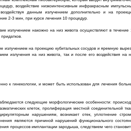
процедур, воздействие низкоинтенсивным инфракрасным импульсн
 воздействуя данным излучением дополнительно и на проекц
ние 2-3 мин, при курсе лечения 10 процедур.
твие излучением накожно на низ живота осуществляют в течение 
 придатков.
вие излучением на проекцию кубитальных сосудов и яремную вырез
ием излучения на низ живота, так и после его воздействия на н
нно к гинекологии, и может быть использован для лечения больн
 наблюдаются следующие морфологические особенности: происход
азматических клеток, пролиферация местной соединительной тка
циркуляторным нарушениям, возникает отек, уплотнение стром
енения являются причиной нарушений функционального состоян
ения процессов имплантации зародыша, следствием чего становит