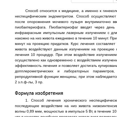
Способ относится к медицине, а именно к гинекол
неспецифическим эндометритом. Способ осуществляют
после опорожнения мочевого пузыря внутриматочно вв
пиобактериофага. Пиобактериофаг вводят через день
инфракрасным импульсным лазерным излучением с длин
накожно на низ живота ежедневно в течение 10 минут. При
минут на проекцию придатков. Курс лечения составляет 
живота воздействуют данным излучением на проекцию 
лечения 10 процедур. При этом воздействие излучение
осуществлено как одновременно с воздействием излучения
эффективность лечения и позволяет достигать купирован
допплерометрических и лабораторных параметров,
репродуктивной функции женщины, при этом наблюдается
2 з.п.ф-лы, 3 пр.
Формула изобретения
1. Способ лечения хронического неспецифическ
последующее воздействие на низ живота низкоинтенс
волны 0,89 мкм, мощностью в импульсе 5 Вт, в течение 1
что в качестве лечебного препарата используют поливале