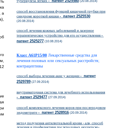
туберкулеза легких
- патент 2525580
ть
(20.08.2014)
ка
способ восстановления функций кишечной трубки при
 а
синдроме короткой кишки
- патент 2525530
),
(20.08.2014)
способ лечения кожных заболеваний и лазерное
терапевтическое устройство для его осуществления
-
об
патент 2525277
(10.08.2014)
го
Класс A61P15/00
Лекарственные средства для
м,
лечения половых или сексуальных расстройств;
контрацептивы
12
способ выбора лечения акне у женщин
- патент
2529789
(27.09.2014)
внутриматочная система для лечебного использования
ме
- патент 2529477
(27.09.2014)
ая
способ комплексного лечения коров при послеродовом
ри
эндометрите
- патент 2528916
(20.09.2014)
ым
метод получения антилютеальной крови - алк, способ
лечения и профилактики послеродовых акушерско-