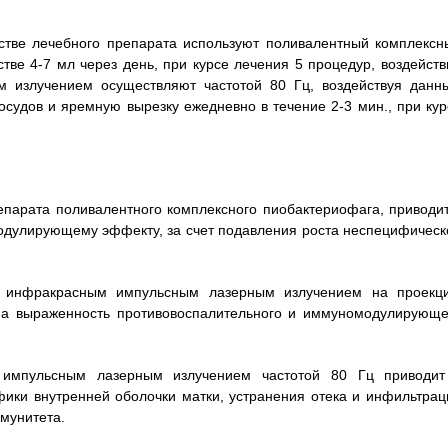
честве лечебного препарата используют поливалентный комплексн
тве 4-7 мл через день, при курсе лечения 5 процедур, воздейств
 излучением осуществляют частотой 80 Гц, воздействуя данн
судов и яремную вырезку ежедневно в течение 2-3 мин., при кур
репарата поливалентного комплексного пиобактериофага, приводит
дулирующему эффекту, за счет подавления роста неспецифическ
ым инфракрасным импульсным лазерным излучением на проекц
 на выраженность противовоспалительного и иммуномодулирующе
 импульсным лазерным излучением частотой 80 Гц приводит
фики внутренней оболочки матки, устранения отека и инфильтрац
мунитета.