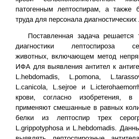
патогенным лептоспирам, а также 
труда для персонала диагностических
Поставленная задача решается 
диагностики лептоспироза сель
животных, включающем метод непря
ИФА для выявления антител к антиге
L.hebdomadis, L.pomona, L.tarassov
L.canicola, L.sejroe и L.icterohaemo
крови, согласно изобретения, в 
применяют смешанные в равных коли
белки из лептоспир трех серогру
L.grippotyphosa и L.hebdomadis. Данн
выявлять лептоспирозные антите