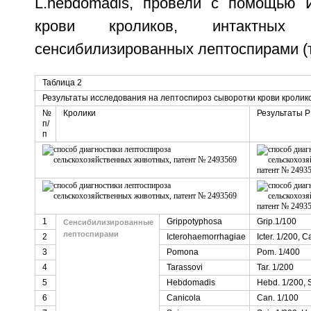
L.hebdomadis, провели с помощью 
крови кроликов, интактных 
сенсибилизированных лептоспирами (т
Таблица 2
Результаты исследования на лептоспироз сыворотки крови кролик
№
Кролики
Результаты 
п/
п
1
Grippotyphosa
Grip.1/100
Сенсибилизированные
лептоспирами
2
Icterohaemorrhagiae
Icter. 1/200, C
3
Pomona
Pom. 1/400
4
Tarassovi
Tar. 1/200
5
Hebdomadis
Hebd. 1/200, 
6
Canicola
Can. 1/100