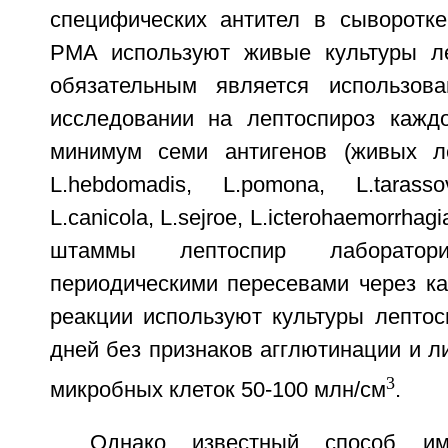
специфических антител в сыворотк
РМА используют живые культуры ле
обязательным является использов
исследовании на лептоспироз кажд
минимум семи антигенов (живых ле
L.hebdomadis, L.pomona, L.tarassov
L.canicola, L.sejroe, L.icterohaemorrha
штаммы лептоспир лаборатор
периодическими пересевами через ка
реакции используют культуры лептос
дней без признаков агглютинации и л
3
микробных клеток 50-100 млн/см
.
Однако известный способ им