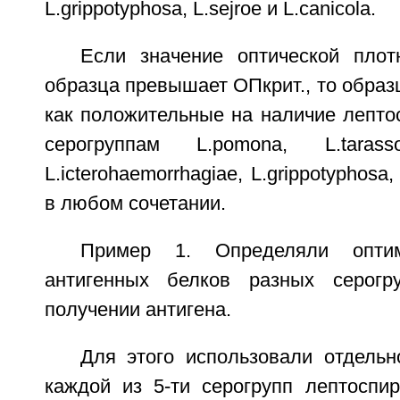
L.grippotyphosa, L.sejroe и L.canicola.
Если значение оптической плот
образца превышает ОПкрит., то обра
как положительные на наличие лепто
серогруппам L.pomona, L.tarasso
L.icterohaemorrhagiae, L.grippotyphosa,
в любом сочетании.
Пример 1. Определяли оптим
антигенных белков разных серогр
получении антигена.
Для этого использовали отдельн
каждой из 5-ти серогрупп лептоспир