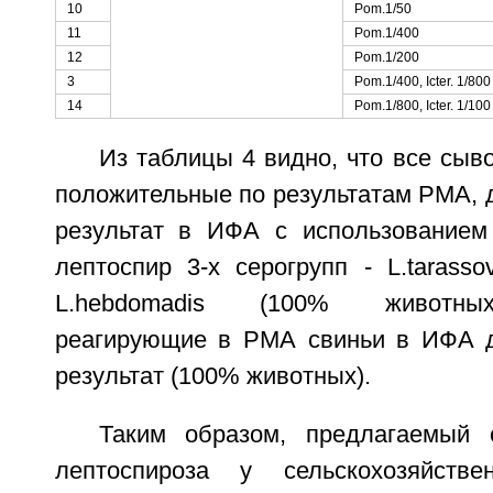
10
Pom.1/50
11
Pom.1/400
12
Pom.1/200
3
Pom.1/400, Icter. 1/800
14
Pom.1/800, Icter. 1/100
Из таблицы 4 видно, что все сыво
положительные по результатам РМА, 
результат в ИФА с использованием
лептоспир 3-х серогрупп - L.tarassov
L.hebdomadis (100% животных
реагирующие в РМА свиньи в ИФА д
результат (100% животных).
Таким образом, предлагаемый 
лептоспироза у сельскохозяйств