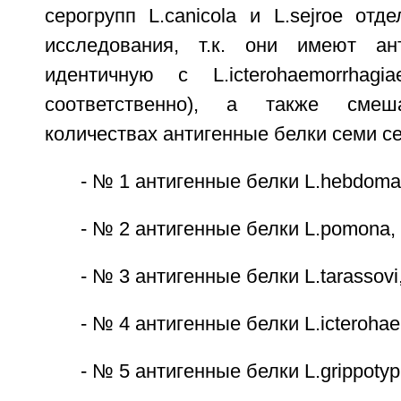
серогрупп L.canicola и L.sejroe от
исследования, т.к. они имеют ант
идентичную с L.icterohaemorrhagi
соответственно), а также сме
количествах антигенные белки семи се
- № 1 антигенные белки L.hebdoma
- № 2 антигенные белки L.pomona,
- № 3 антигенные белки L.tarassovi
- № 4 антигенные белки L.icterohae
- № 5 антигенные белки L.grippotyp