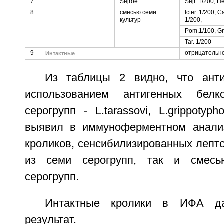
7
Sejroe
Sejr. 1/200, H
8
смесью семи
Icter. 1/200, 
культур
1/200,
Pom.1/100, Gri
Tar. 1/200
9
отрицательн
Интактные
Из таблицы 2 видно, что анти
использованием антигенных белк
серогрупп - L.tarassovi, L.grippotyp
выявил в иммуноферментном анализ
кроликов, сенсибилизированных лепт
из семи серогрупп, так и смесь
серогрупп.
Интактные кролики в ИФА да
результат.