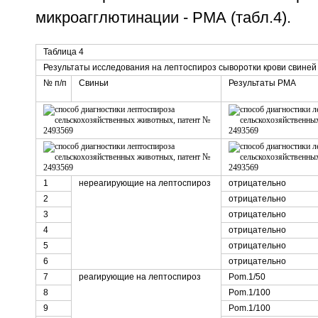
микроагглютинации - РМА (табл.4).
Таблица 4
Результаты исследования на лептоспироз сыворотки крови свиней
№ п/п
Свиньи
Результаты РМА
1
нереагирующие на лептоспироз
отрицательно
2
отрицательно
3
отрицательно
4
отрицательно
5
отрицательно
6
отрицательно
7
реагирующие на лептоспироз
Pom.1/50
8
Pom.1/100
9
Pom.1/100