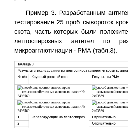
Пример 3. Разработанным антиг
тестирование 25 проб сывороток кров
скота, часть которых были положит
лептоспирозных антител по рез
микроагглютинации - РМА (табл.3).
Таблица 3
Результаты исследования на лептоспироз сыворотки крови крупног
№ п/п
Крупный рогатый скот
Результаты РМА
1
нереагирующие на лептоспироз
Отрицательно
2
Отрицательно