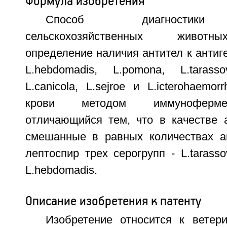
Формула изобретения
Способ диагностики 
сельскохозяйственных живот
определение наличия антител к антиг
L.hebdomadis, L.pomona, L.tarassov
L.canicola, L.sejroe и L.icterohaemo
крови методом иммунофермен
отличающийся тем, что в качестве 
смешанные в равных количествах а
лептоспир трех серогрупп - L.tarassov
L.hebdomadis.
Описание изобретения к патенту
Изобретение относится к ветер