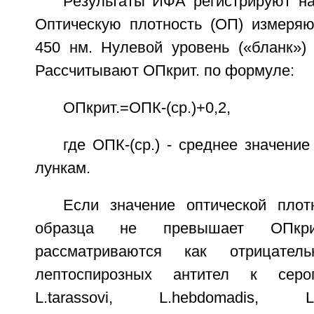
Результаты ИФА регистрируют на
Оптическую плотность (ОП) измеря
450 нм. Нулевой уровень («бланк») 
Рассчитывают ОПкрит. по формуле:
ОПкрит.=ОПК-(ср.)+0,2,
где ОПК-(ср.) - среднее значени
лункам.
Если значение оптической плот
образца не превышает ОПкри
рассматриваются как отрицате
лептоспирозных антител к серог
L.tarassovi, L.hebdomadis, L.ict