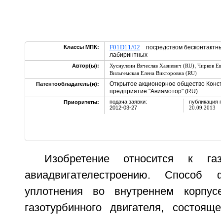
F01D11/02
Классы МПК:
посредством бесконтактны
лабиринтных
,
Автор(ы):
Хуснуллин Вячеслав Хазиевич (RU)
Чирков Ев
Вильгемская Елена Викторовна (RU)
Открытое акционерное общество Конс
Патентообладатель(и):
предприятие "Авиамотор" (RU)
подача заявки:
публикация 
Приоритеты:
2012-03-27
20.09.2013
Изобретение относится к газ
авиадвигателестроению. Способ 
уплотнения во внутреннем корпус
газотурбинного двигателя, состоящ