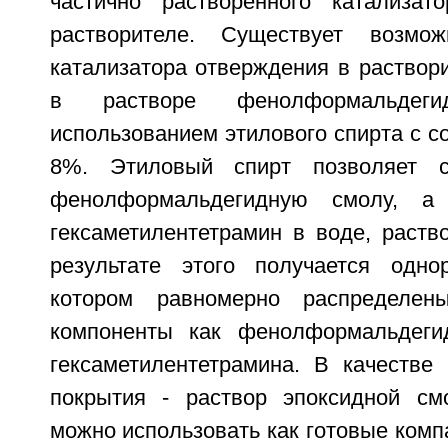
частично растворенного катализат
растворителе. Существует возмож
катализатора отверждения в раствор
в растворе фенолформальдег
использованием этилового спирта с 
8%. Этиловый спирт позволяет с
фенолформальдегидную смолу, а 
гексаметилентетрамин в воде, раств
результате этого получается одно
котором равномерно распределе
компоненты как фенолформальдеги
гексаметилентетрамина. В качестве 
покрытия - раствор эпоксидной см
можно использовать как готовые компа