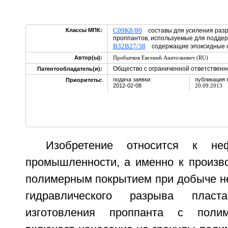
C09K8/80
Классы МПК:
составы для усиления разр
проппантов, используемые для подде
B32B27/38
содержащие эпоксидные
Автор(ы):
Прибытков Евгений Анатольевич (RU)
Общество с ограниченной ответственн
Патентообладатель(и):
подача заявки:
публикация 
Приоритеты:
2012-02-08
20.09.2013
Изобретение относится к неф
промышленности, а именно к произво
полимерным покрытием при добыче не
гидравлического разрыва плас
изготовления проппанта с поли