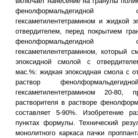
включает нанесение на гранулы поли
фенолформальдегидн
гексаметилентетрамином и жидкой э
отвердителем, перед покрытием гран
фенолформальдегидн
гексаметилентетрамином, который 
эпоксидной смолой с отвердителе
мас.%: жидкая эпоксидная смола с о
раствор фенолформальдег
гексаметилентетрамином 20-80, 
растворителя в растворе фенолфор
составляет 5-90%. Изобретение ра
пунктах формулы. Технический резул
монолитного каркаса пачки проппант