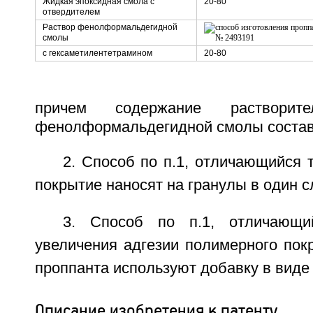
Жидкая эпоксидная смола с
20-80
отвердителем
Раствор фенолформальдегидной
смолы
с гексаметилентетрамином
20-80
причем содержание раствори
фенолформальдегидной смолы состав
2. Способ по п.1, отличающийся 
покрытие наносят на гранулы в один с
3. Способ по п.1, отличающи
увеличения адгезии полимерного пок
проппанта используют добавку в виде
Описание изобретения к патенту