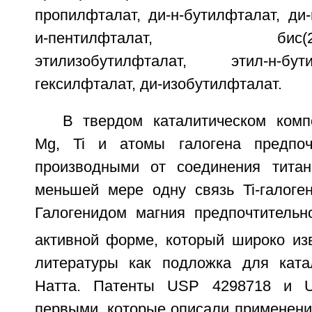
пропилфталат, ди-н-бутилфталат, ди-
и-пентилфталат, бис(2-этил
этилизобутилфталат, этил-н-бу
гексилфталат, ди-изобутилфталат.
В твердом каталитическом комп
Mg, Ti и атомы галогена предпоч
производными от соединения титан
меньшей мере одну связь Ti-галоген
Галогенидом магния предпочтительн
активной форме, который широко изв
литературы как подложка для ката
Натта. Патенты USP 4298718 и 
первыми, которые описали применени