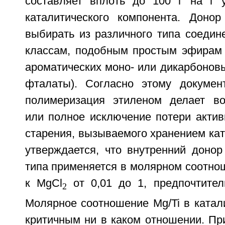
составляет вплоть до 100 г на г у
каталитического компонента. Доно
выбирать из различного типа соедин
классам, подобным простым эфирам
ароматических моно- или дикарбоновы
фталаты). Согласно этому докумен
полимеризация этиленом делает в
или полное исключение потери актив
старения, вызываемого хранением ка
утверждается, что внутренний донор
типа применяется в молярном соотно
к MgCl
от 0,01 до 1, предпочтитель
2
Молярное соотношение Mg/Ti в катал
критичным ни в каком отношении. Пр