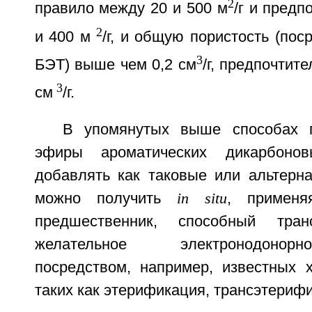
2
правило между 20 и 500 м
/г и предп
2
и 400 м
/г, и общую пористость (пос
3
БЭТ) выше чем 0,2 см
/г, предпочтит
3
см
/г.
В упомянутых выше способах 
эфиры ароматических дикарбоно
добавлять как таковые или альтерн
можно получить
in situ
, применя
предшественник, способный тран
желательное электронодонор
посредством, например, известных х
таких как этерификация, трансэтерифи