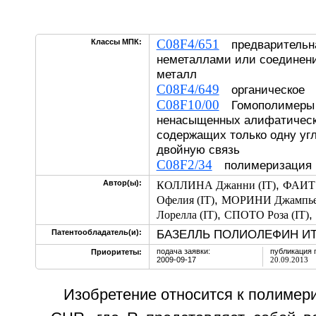
C08F4/651
Классы МПК:
предварительна
неметаллами или соединен
металл
C08F4/649
органическое
C08F10/00
Гомополимеры 
ненасыщенных алифатическ
содержащих только одну уг
двойную связь
C08F2/34
полимеризация в
,
Автор(ы):
КОЛЛИНА Джанни (IT)
ФАИТ 
,
Офелия (IT)
МОРИНИ Джампьер
,
,
Лорелла (IT)
СПОТО Роза (IT)
БАЗЕЛЛЬ ПОЛИОЛЕФИН ИТАЛ
Патентообладатель(и):
подача заявки:
публикация 
Приоритеты:
2009-09-17
20.09.2013
Изобретение относится к полиме