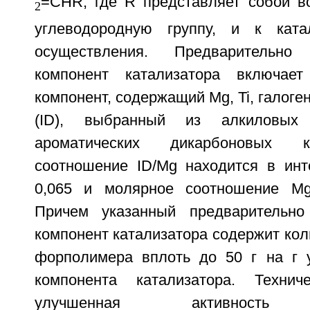
=CHR, где R представляет собой в
2
углеводородную группу, и к кат
осуществления. Предварительно 
компонент катализатора включае
компонент, содержащий Mg, Ti, галоге
(ID), выбранный из алкиловых
ароматических дикарбоновых к
соотношение ID/Mg находится в инт
0,065 и молярное соотношение Mg
Причем указанный предварительно
компонент катализатора содержит кол
форполимера вплоть до 50 г на г у
компонента катализатора. Технич
улучшенная активность п