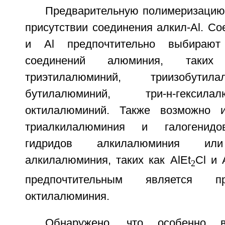
Предварительную полимеризацию
присутствии соединения алкил-Al. Со
и Al предпочтительно выбирают
соединений алюминия, таких
триэтилалюминий, триизобутил
бутилалюминий, три-н-гексила
октилалюминий. Также возможно и
триалкилалюминия и галогенидо
гидридов алкилалюминия или
алкилалюминия, таких как AlEt
Cl и 
2
предпочтительным является пр
октилалюминия.
Обнаружено, что особенно в