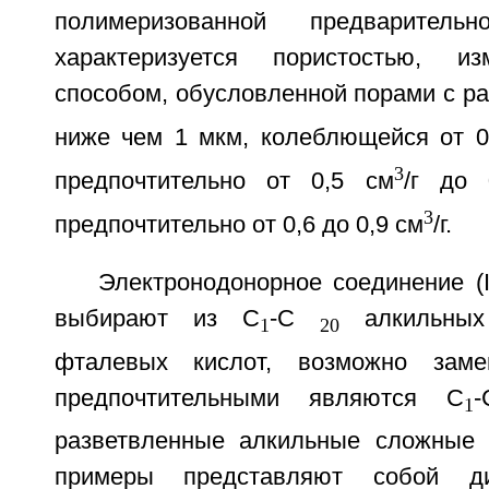
полимеризованной предварител
характеризуется пористостью, и
способом, обусловленной порами с р
ниже чем 1 мкм, колеблющейся от 0
3
предпочтительно от 0,5 см
/г до 
3
предпочтительно от 0,6 до 0,9 см
/г.
Электронодонорное соединение (
выбирают из С
-С
алкильных
1
20
фталевых кислот, возможно заме
предпочтительными являются С
-
1
разветвленные алкильные сложные 
примеры представляют собой диэ