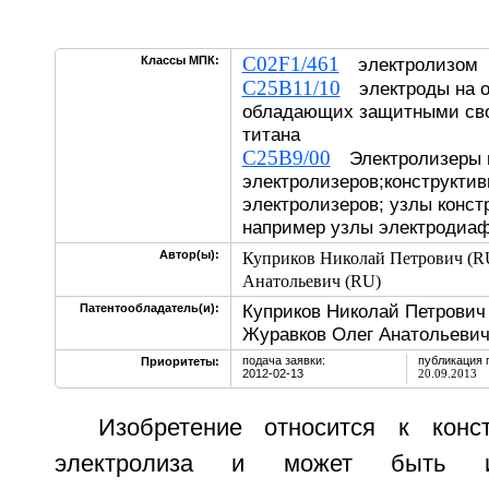
C02F1/461
Классы МПК:
электролизом
C25B11/10
электроды на о
обладающих защитными сво
титана
C25B9/00
Электролизеры 
электролизеров;конструкти
электролизеров; узлы конст
например узлы электродиа
Автор(ы):
Куприков Николай Петрович (R
Анатольевич (RU)
Куприков Николай Петрович 
Патентообладатель(и):
Журавков Олег Анатольевич
подача заявки:
публикация 
Приоритеты:
2012-02-13
20.09.2013
Изобретение относится к конс
электролиза и может быть и