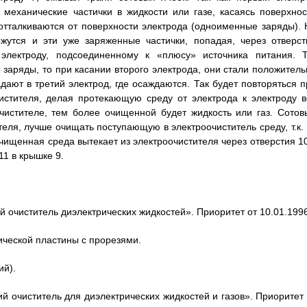
механические частички в жидкости или газе, касаясь поверхнос
отталкиваются от поверхности электрода (одноименные заряды). 
жутся и эти уже заряженные частички, попадая, через отверст
электроду, подсоединенному к «плюсу» источника питания. Т.
заряды, то при касании второго электрода, они стали положитель
ют в третий электрод, где осаждаются. Так будет повторяться п
истителя, делая протекающую среду от электрода к электроду в
чистителе, тем более очищенной будет жидкость или газ. Сотов
еля, лучше очищать поступающую в электроочиститель среду, т.к. 
чищенная среда вытекает из электроочистителя через отверстия 10
11 в крышке 9.
 очиститель диэлектрических жидкостей». Приоритет от 10.01.1996 
ческой пластины с прорезями.
ий).
й очиститель для диэлектрических жидкостей и газов». Приоритет 