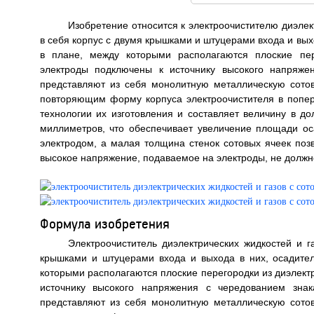
Изобретение относится к электроочистителю диэле
в себя корпус с двумя крышками и штуцерами входа и вы
в плане, между которыми располагаются плоские пер
электроды подключены к источнику высокого напряже
представляют из себя монолитную металлическую сото
повторяющим форму корпуса электроочистителя в попер
технологии их изготовления и составляет величину в д
миллиметров, что обеспечивает увеличение площади ос
электродом, а малая толщина стенок сотовых ячеек поз
высокое напряжение, подаваемое на электроды, не должно
Формула изобретения
Электроочиститель диэлектрических жидкостей и 
крышками и штуцерами входа и выхода в них, осадите
которыми располагаются плоские перегородки из диэлект
источнику высокого напряжения с чередованием знак
представляют из себя монолитную металлическую сото