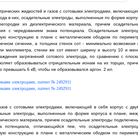
ктрических жидкостей и газов с сотовыми электродами, включающе
хода в них, осадительные электроды, выполненные по форме корпу
егородки из диэлектрического материала, причем осадительн
ния с чередованием знака потенциала. Осадительные электро
вую конструкцию в плане с металлическим ободком по периметр
ечном сечении, а толщина стенок сот - минимально возможная 
оли миллиметра, стенки же сот имеют ширину и высоту 10 и мен
аждения загрязнений сотового электрода, по сравнению с плоск
воляет образовываться отрицательным ионам на их торцах, прич
 превышать 6 кВ, чтобы не образовывался аргон. 2 ил.
газов с сотовыми электродами, включающий в себя корпус с дву
льные электроды, выполненные по форме корпуса в плане, меж
рического материала, причем осадительные электроды подключены
а потенциала, отличающийся тем, что осадительные электро
вую конструкцию в плане с металлическим ободком по периметр