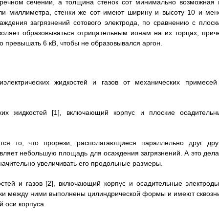
речном сечении, а толщина стенок сот минимально возможная 
оли миллиметра, стенки же сот имеют ширину и высоту 10 и мен
аждения загрязнений сотового электрода, по сравнению с плоск
воляет образовываться отрицательным ионам на их торцах, прич
 превышать 6 кВ, чтобы не образовывался аргон.
диэлектрических жидкостей и газов от механических примесей
ских жидкостей [1], включающий корпус и плоские осадительн
ется то, что прорези, располагающиеся параллельно друг друг
авляет небольшую площадь для осаждения загрязнений. А это дела
начительно увеличивать его продольные размеры.
остей и газов [2], включающий корпус и осадительные электроды
дки между ними выполнены цилиндрической формы и имеют сквозн
 оси корпуса.