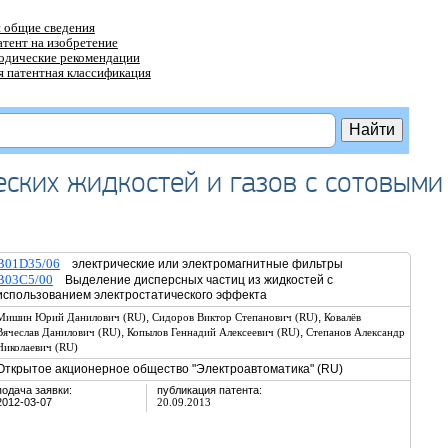
 общие сведения
атент на изобретение
тодические рекомендации
 патентная классификация
ских жидкостей и газов с сотовыми
B01D35/06
электрические или электромагнитные фильтры
B03C5/00
Выделение дисперсных частиц из жидкостей с
использованием электростатического эффекта
,
,
Мишин Юрий Данилович (RU)
Сидоров Виктор Степанович (RU)
Ковалёв
,
,
Вячеслав Данилович (RU)
Копылов Геннадий Алексеевич (RU)
Степанов Александр
Николаевич (RU)
Открытое акционерное общество "Электроавтоматика" (RU)
подача заявки:
публикация патента:
2012-03-07
20.09.2013