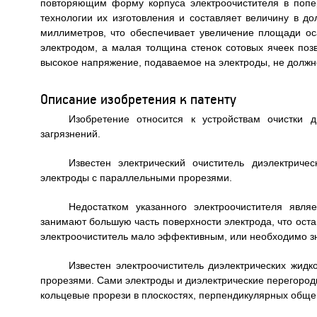
повторяющим форму корпуса электроочистителя в попе
технологии их изготовления и составляет величину в д
миллиметров, что обеспечивает увеличение площади ос
электродом, а малая толщина стенок сотовых ячеек поз
высокое напряжение, подаваемое на электроды, не должно
Описание изобретения к патенту
Изобретение относится к устройствам очистки 
загрязнений.
Известен электрический очиститель диэлектриче
электроды с параллельными прорезями.
Недостатком указанного электроочистителя явля
занимают большую часть поверхности электрода, что ост
электроочиститель мало эффективным, или необходимо з
Известен электроочиститель диэлектрических жидк
прорезями. Сами электроды и диэлектрические перегоро
кольцевые прорези в плоскостях, перпендикулярных общей