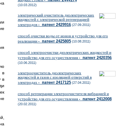
на
(10.03.2012)
электрический очиститель диэлектрических
жидкостей с электрической регенерацией
ми
электродов
- патент 2429916
(27.09.2011)
ие
способ очистки воды от ионов и устройство для его
реализации
- патент 2425805
(10.08.2011)
ия
способ электроочистки диэлектрических жидкостей и
устройство для его осуществления
- патент 2420356
(10.06.2011)
ую
 в
электроочиститель диэлектрических
жидкостей и газов с изоляцией отверстий в
 в
электродах
- патент 2417125
(27.04.2011)
ди
ек
способ регенерации электроочистителя вибрацией и
не
устройство для его осуществления
- патент 2412008
(20.02.2011)
й,
на