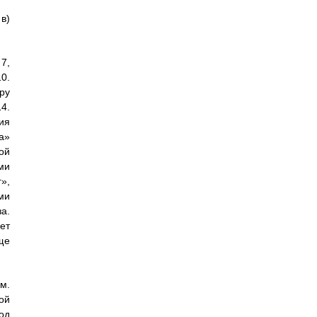
в)
7,
0.
ру
4.
ия
а»
ой
ми
»,
ми
а.
ет
ще
м.
ой
од