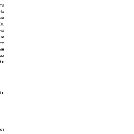
ти
Но
ия
к.
но
ри
се
ые
их
 в
г.
от