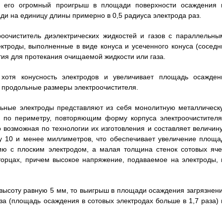
ся его огромный проигрыш в площади поверхности осаждения 
ди на единицу длины примерно в 0,5 радиуса электрода раз.
оочиститель диэлектрических жидкостей и газов с параллельны
ктроды, выполненные в виде конуса и усеченного конуса (соседн
тия для протекания очищаемой жидкости или газа.
о хотя конусность электродов и увеличивает площадь осажден
ет продольные размеры электроочистителя.
ельные электроды представляют из себя монолитную металлическ
м по периметру, повторяющим форму корпуса электроочистителя
 возможная по технологии их изготовления и составляет величину
у 10 и менее миллиметров, что обеспечивает увеличение площа
нию с плоским электродом, а малая толщина стенок сотовых яче
торцах, причем высокое напряжение, подаваемое на электроды, 
 высоту равную 5 мм, то выигрыш в площади осаждения загрязнени
за (площадь осаждения в сотовых электродах больше в 1,7 раза) 