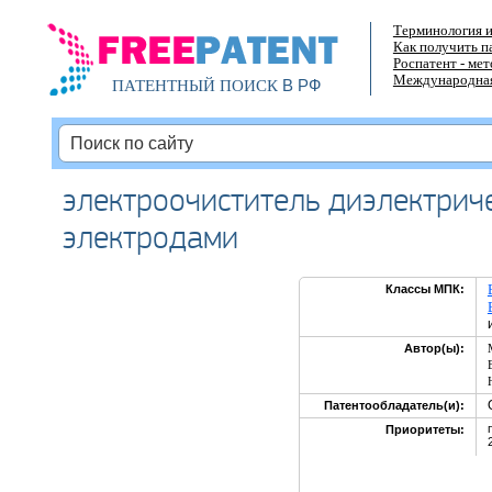
Терминология и
Как получить п
Роспатент - ме
Международная
В РФ
ПАТЕНТНЫЙ ПОИСК
электроочиститель диэлектриче
электродами
Классы МПК:
Автор(ы):
Патентообладатель(и):
Приоритеты: