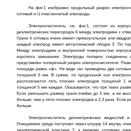
На фиг.1 изображен продольный разрез электроочис
сотовый и г) пластинчатый электроды.
Электроочиститель, см. фиг.1, состоит из корп
диэлектрических перегородок 6 между электродами с отвер
Грани 4 сотовых ячеек имеют прямоугольную или квадрат
каждый электрод имеет металлический ободок 3. По то
Между электродами и внутренней поверхностью корпуса
короткого замыкания. Электроды попарно соединены 
представлен поперечный разрез электроочистителя. Разме
площади равен «ф». На виде «в» приведены два сотовых
толщиной 5 мм. В сумме, по продольной оси электроочи
располагаются пять плоских электродов толщиной 1 
толщиной 5 мм каждая. Оказывается, что при таких разме
Если уменьшить размер грани ячейки до 5 мм, а ее высо
больше, чем у пяти плоских электродов в 2,3 раза. Если 
больше.
Электроочиститель диэлектрических жидкостей 
Очищаемая среда поступает через штуцер 14 внутрь элект
диэлектрической пластине 2, к первому сотовому эле