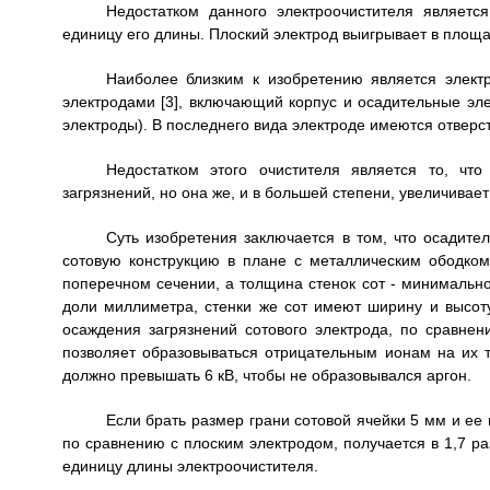
Недостатком данного электроочистителя являет
единицу его длины. Плоский электрод выигрывает в площа
Наиболее близким к изобретению является электр
электродами [3], включающий корпус и осадительные эле
электроды). В последнего вида электроде имеются отверс
Недостатком этого очистителя является то, чт
загрязнений, но она же, и в большей степени, увеличива
Суть изобретения заключается в том, что осадит
сотовую конструкцию в плане с металлическим ободко
поперечном сечении, а толщина стенок сот - минимально
доли миллиметра, стенки же сот имеют ширину и высот
осаждения загрязнений сотового электрода, по сравне
позволяет образовываться отрицательным ионам на их 
должно превышать 6 кВ, чтобы не образовывался аргон.
Если брать размер грани сотовой ячейки 5 мм и ее
по сравнению с плоским электродом, получается в 1,7 ра
единицу длины электроочистителя.