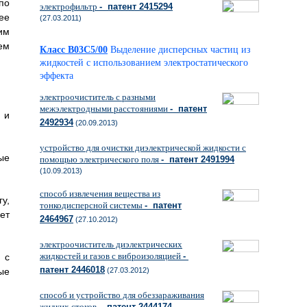
по
электрофильтр
- патент 2415294
ее
(27.03.2011)
им
ем
Класс B03C5/00
Выделение дисперсных частиц из
жидкостей с использованием электростатического
эффекта
электроочиститель с разными
межэлектродными расстояниями
- патент
 и
2492934
(20.09.2013)
устройство для очистки диэлектрической жидкости с
ые
помощью электрического поля
- патент 2491994
(10.09.2013)
способ извлечения вещества из
у,
тонкодисперсной системы
- патент
ет
2464967
(27.10.2012)
электроочиститель диэлектрических
жидкостей и газов с виброизоляцией
-
 с
патент 2446018
ые
(27.03.2012)
способ и устройство для обеззараживания
жидких стоков
- патент 2444174