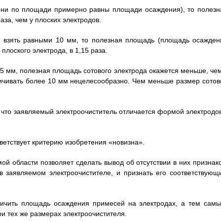
 они по площади примерно равны площади осаждения), то полезн
за, чем у плоских электродов.
у взять равными 10 мм, то полезная площадь (площадь осажден
плоского электрода, в 1,15 раза.
15 мм, полезная площадь сотового электрода окажется меньше, чем
еличивать более 10 мм нецелесообразно. Чем меньше размер сотов
 что заявляемый электроочиститель отличается формой электродов
ветствует критерию изобретения «новизна».
ой области позволяет сделать вывод об отсутствии в них признако
 заявляемом электроочистителе, и признать его соответствующ
личить площадь осаждения примесей на электродах, а тем самы
ри тех же размерах электроочистителя.