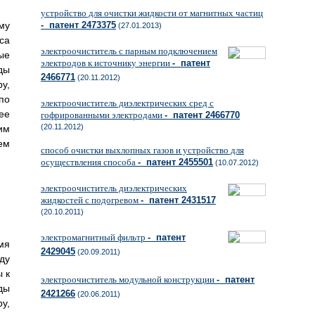
устройство для очистки жидкости от магнитных частиц
му
- патент 2473375
(27.01.2013)
са
электроочиститель с парным подключением
ые
электродов к источнику энергии
- патент
ды
2466771
(20.11.2012)
у,
по
электроочиститель диэлектрических сред с
ее
гофрированными электродами
- патент 2466770
(20.11.2012)
им
ем
способ очистки выхлопных газов и устройство для
осуществления способа
- патент 2455501
(10.07.2012)
электроочиститель диэлектрических
жидкостей с подогревом
- патент 2431517
(20.10.2011)
электромагнитный фильтр
- патент
мя
2429045
(20.09.2011)
ду
 к
электроочиститель модульной конструкции
- патент
ды
2421266
(20.06.2011)
у,