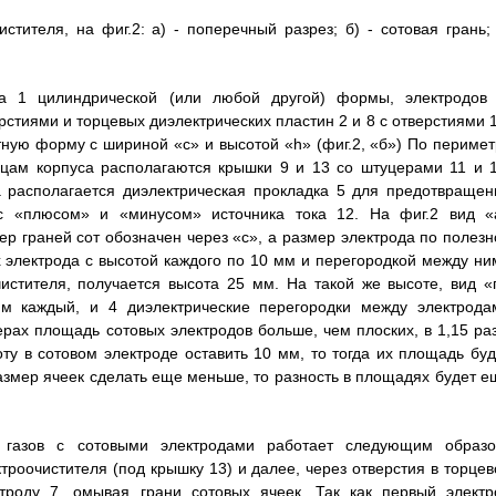
тителя, на фиг.2: а) - поперечный разрез; б) - сотовая грань; 
уса 1 цилиндрической (или любой другой) формы, электродов 
стиями и торцевых диэлектрических пластин 2 и 8 с отверстиями 1
ную форму с шириной «с» и высотой «h» (фиг.2, «б») По перимет
рцам корпуса располагаются крышки 9 и 13 со штуцерами 11 и 1
 располагается диэлектрическая прокладка 5 для предотвращен
с «плюсом» и «минусом» источника тока 12. На фиг.2 вид «
р граней сот обозначен через «с», а размер электрода по полезн
 электрода с высотой каждого по 10 мм и перегородкой между ни
стителя, получается высота 25 мм. На такой же высоте, вид «г
мм каждый, и 4 диэлектрические перегородки между электрода
рах площадь сотовых электродов больше, чем плоских, в 1,15 раз
ту в сотовом электроде оставить 10 мм, то тогда их площадь буд
размер ячеек сделать еще меньше, то разность в площадях будет е
и газов с сотовыми электродами работает следующим образо
роочистителя (под крышку 13) и далее, через отверстия в торцев
ктроду 7, омывая грани сотовых ячеек. Так как первый электр