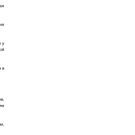
ая
ия
 у
ой
 в
в,
им
м,