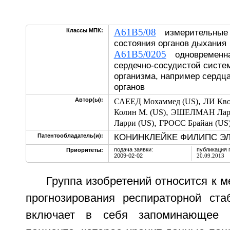
A61B5/08
Классы МПК:
измерительные у
состояния органов дыхания
A61B5/0205
одновременная
сердечно-сосудистой систе
организма, например сердц
органов
,
Автор(ы):
САЕЕД Мохаммед (US)
ЛИ Кво
,
Колин М. (US)
ЭШЕЛМАН Ларр
,
Ларри (US)
ГРОСС Брайан (US
КОНИНКЛЕЙКЕ ФИЛИПС ЭЛЕ
Патентообладатель(и):
подача заявки:
публикация 
Приоритеты:
2009-02-02
20.09.2013
Группа изобретений относится к м
прогнозирования респираторной ста
включает в себя запоминающее у