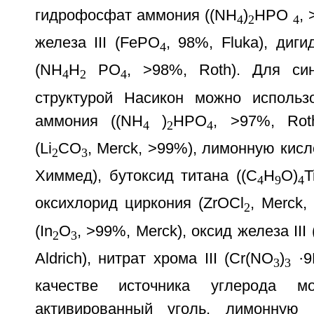
гидрофосфат аммония ((NH
)
HPO
,
4
2
4
железа III (FePO
, 98%, Fluka), диг
4
(NH
H
PO
, >98%, Roth). Для си
4
2
4
структурой Насикон можно использ
аммония ((NH
)
HPO
, >97%, Rot
4
2
4
(Li
CO
, Merck, >99%), лимонную кисл
2
3
Химмед), бутоксид титана ((C
H
O)
T
4
9
4
оксихлорид циркония (ZrOCl
, Merck,
2
(In
O
, >99%, Merck), оксид железа III 
2
3
Aldrich), нитрат хрома III (Cr(NO
)
·9
3
3
качестве источника углерода мо
активированный уголь, лимонную 