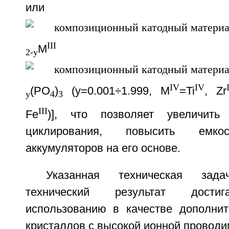
или 
III
M
2-y
IV
IV
(PO
)
(y=0.001÷1.999, M
=Ti
, Zr
y
4
3
III
Fe
)], что позволяет увеличить 
циклирования, повысить емкос
аккумуляторов на его основе.
Указанная техническая зад
технический результат достиг
использованию в качестве дополнит
кристаллов с высокой ионной проводи