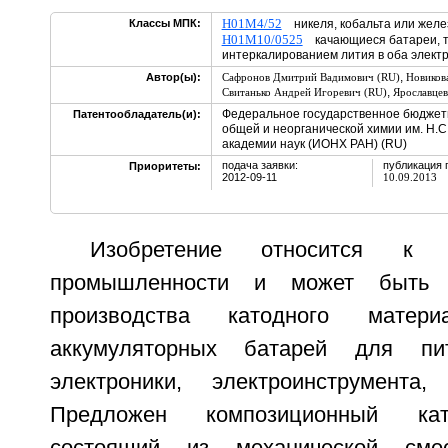
H01M4/52
Классы МПК:
никеля, кобальта или желе
H01M10/0525
качающиеся батареи, те
интеркалированием лития в оба элект
,
Автор(ы):
Сафронов Дмитрий Вадимович (RU)
Новиков
,
Свитанько Андрей Игоревич (RU)
Ярославцев
Федеральное государственное бюджет
Патентообладатель(и):
общей и неорганической химии им. Н.С
академии наук (ИОНХ РАН) (RU)
подача заявки:
публикация 
Приоритеты:
2012-09-11
10.09.2013
Изобретение относится к эл
промышленности и может быть 
производства катодного матери
аккумуляторных батарей для пит
электроники, электроинструмента, 
Предложен композиционный кат