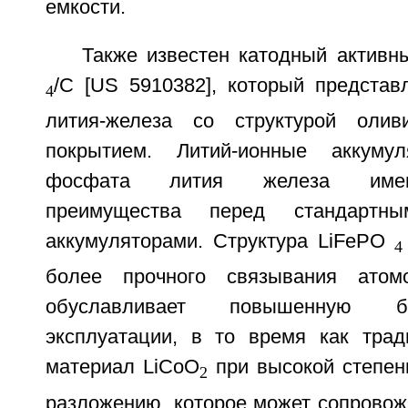
емкости.
Также известен катодный активн
/C [US 5910382], который предста
4
лития-железа со структурой оли
покрытием. Литий-ионные аккуму
фосфата лития железа имею
преимущества перед стандартны
аккумуляторами. Структура LiFePO
4
более прочного связывания атом
обуславливает повышенную б
эксплуатации, в то время как тра
материал LiCoO
при высокой степен
2
разложению, которое может сопровож