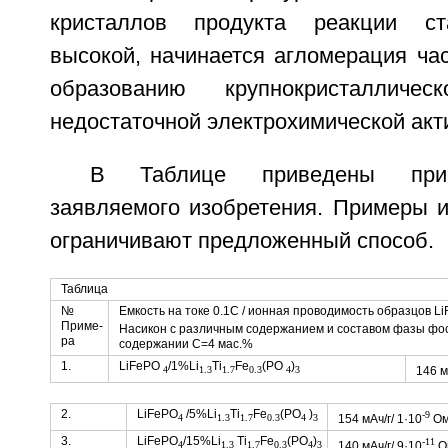
кристаллов продукта реакции ст
высокой, начинается агломерация час
образованию крупнокристалличе
недостаточной электрохимической акт
В Таблице приведены при
заявляемого изобретения. Примеры и
ограничивают предложенный способ.
Таблица
№
Емкость на токе 0.1C / ионная проводимость образцов L
Приме-
Насикон с различным содержанием и составом фазы фос
ра
содержании C=4 мас.%
1.
LiFePO
/1%Li
Ti
Fe
(PO
)
146 м
4
1.3
1.7
0.3
4
3
2.
LiFePO
/5%Li
Ti
Fe
(PO
)
-9
154 мАч/г/ 1·10
О
4
1.3
1.7
0.3
4
3
3.
LiFePO
/15%Li
Ti
Fe
(PO
)
-11
140 мАч/г/ 9·10
О
4
1.3
1.7
0.3
4
3