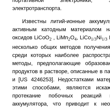
портативной электроники, эле
электротранспорта.
Известны литий-ионные аккуму
активным катодным материалом н
оксидов LiCoO
, LiMn
O
, LiCo
Ni
2
2
4
1/3
1/3
несколько общих методов получения
среди которых наиболее распростр
методы, предполагающие образова
продуктов в растворе, описанные в па
и [US 4246253]. Недостатками мате
этими способами, являются иска
протекание побочных реакций 
аккумулятора, что приводит к не