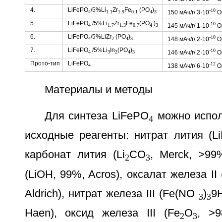
4.
LiFePO
/5%Li
Zr
Fe
(PO
)
-10
150 мАч/г/ 3·10
О
4
1.1
1.9
0.1
4
3
5.
LiFePO
/5%Li
Zr
Fe
(PO
)
-10
145 мАч/г/ 1·10
О
4
1.7
1.3
0.7
4
3
6.
LiFePO
/5%LiZr
(PO
)
-10
148 мАч/г/ 2·10
О
4
2
4
3
7.
LiFePO
/5%Li
In
(PO
)
-10
146 мАч/г/ 2·10
О
4
3
2
4
3
Прото-тип
LiFePO
-12
138 мАч/г/ 6·10
О
4
Материалы и методы
Для синтеза LiFePO
можно испол
4
исходные реагенты: нитрат лития (L
карбонат лития (Li
CO
, Merck, >99
2
3
(LiOH, 99%, Acros), оксалат железа II
Aldrich), нитрат железа III (Fe(NO
)
9
3
3
Haen), оксид железа III (Fe
O
, >9
2
3