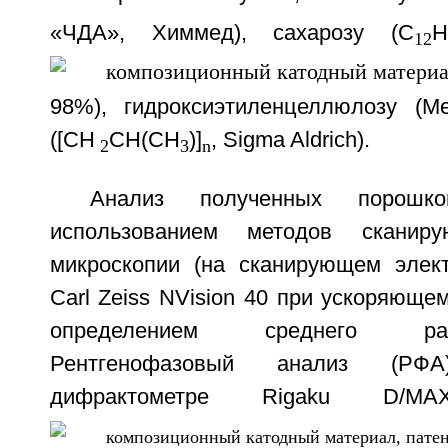
«ЧДА», Химмед), сахарозу (C
12
98%), гидроксиэтиленцеллюлозу (Me
([CH
CH(CH
)]
, Sigma Aldrich).
2
3
n
Анализ полученных порошк
использованием методов сканиру
микроскопии (на сканирующем элек
Carl Zeiss NVision 40 при ускоряюще
определением среднего ра
Рентгенофазовый анализ (РФ
дифрактометре Rigaku D/