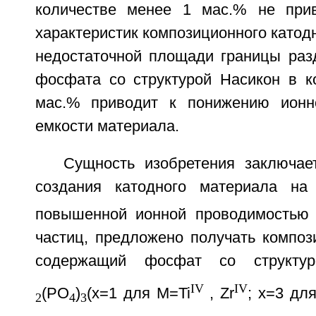
количестве менее 1 мас.% не при
характеристик композиционного катодн
недостаточной площади границы раз
фосфата со структурой Насикон в к
мас.% приводит к понижению ионн
емкости материала.
Сущность изобретения заключае
создания катодного материала на
повышенной ионной проводимостью
частиц, предложено получать композ
содержащий фосфат со структур
IV
IV
(PO
)
(х=1 для M=Ti
, Zr
; x=3 дл
2
4
3