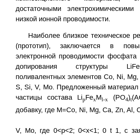
достаточными электрохимическими 
низкой ионной проводимости.
Наиболее близкое техническое р
(прототип), заключается в по
электронной проводимости фосфата 
допирования структуры LiF
поливалентных элементов Co, Ni, Mg, Са
S, Si, V, Mo. Предложенный материал
частицы состава Li
Fe
M
(PO
)
(A
p
x
l-x
4
t
добавку, где M=Co, Ni, Mg, Ca, Zn, Al, Cu
V, Mo, где 0<p<2; 0<x<1; 0
t
1, с за