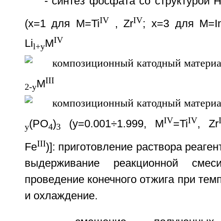
- синтез фосфата со структурой Н
IV
IV
(x=1 для M=Ti
, Zr
; х=3 для M=I
IV
Li
M
l+y
III
M
2-y
IV
IV
(PO
)
(y=0.001÷1.999, M
=Ti
, Zr
y
4
3
III
Fe
)]: приготовление раствора реаген
выдерживание реакционной смес
проведение конечного отжига при тем
и охлаждение.