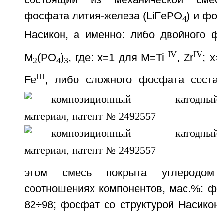
состоящий из механической смес
фосфата лития-железа (LiFePO
) и ф
4
Насикон, а именно: либо двойного 
IV
IV
M
(PO
)
, где: х=1 для M=Ti
, Zr
; 
2
4
3
III
Fe
; либо сложного фосфата соста
этом смесь покрыта углеродо
соотношениях компонентов, мас.%: ф
82÷98; фосфат со структурой Насикон