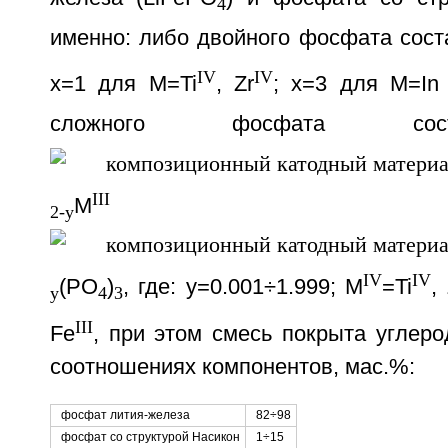
4
именно: либо двойного фосфата сост
IV
IV
x=1 для М=Ti
, Zr
; x=3 для М=In
сложного фосфата со
III
M
2-y
IV
IV
(PO
)
, где: y=0.001÷1.999; M
=Ti
,
y
4
3
III
Fe
, при этом смесь покрыта углер
соотношениях компонентов, мас.%:
фосфат лития-железа
82÷98
фосфат со структурой Насикон
1÷15