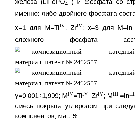
железа (LiFePO
) и фосфата со стр
4
именно: либо двойного фосфата соста
IV
IV
х=1 для M=Ti
, Zr
; х=3 для M=In
сложного фосфата со
IV
IV
IV
III
III
y=0,001÷1,999; M
=Ti
, Zr
; M
=In
смесь покрыта углеродом при след
компонентов, мас.%: