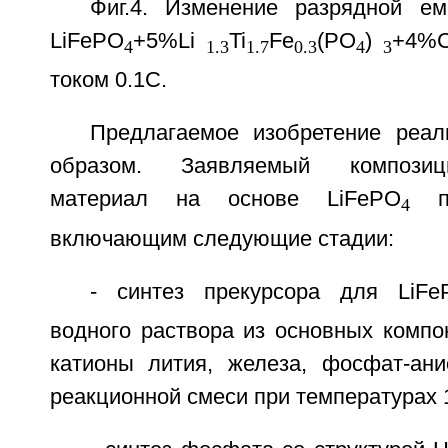
Фиг.4. Изменение разрядной е
LiFePO
+5%Li
Ti
Fe
(PO
)
+4%C
4
1.3
1.7
0.3
4
3
током 0.1С.
Предлагаемое изобретение реа
образом. Заявляемый композиц
материал на основе LiFePO
по
4
включающим следующие стадии:
- синтез прекурсора для LiFe
водного раствора из основных компо
катионы лития, железа, фосфат-ан
реакционной смеси при температурах 