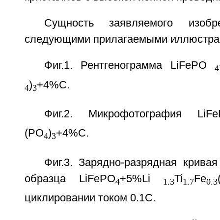
Сущность заявляемого изобре
следующими прилагаемыми иллюстра
Фиг.1. Рентгенограмма LiFePO
4
)
+4%C.
4
3
Фиг.2. Микрофотография LiF
(PO
)
+4%C.
4
3
Фиг.3. Зарядно-разрядная крива
образца LiFePO
+5%Li
Ti
Fe
4
1.3
1.7
0.3
циклировании током 0.1C.