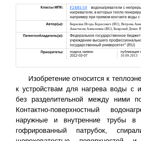
F24H1/10
Классы МПК:
водонагреватели с непреры
нагреватели, в которых тепло генериру
например при прямом контакте воды 
,
Автор(ы):
Бирюлин Игорь Борисович (RU)
Ветрова Анж
,
Анастасия Алексеевна (RU)
Боярский Денис 
Федеральное государственное бюджет
Патентообладатель(и):
учреждение высшего профессионально
государственный университет" (RU)
подача заявки:
публикация 
Приоритеты:
2012-03-07
10.09.2013
Изобретение относится к теплоэне
к устройствам для нагрева воды с и
без разделительной между ними по
Контактно-поверхностный водонаг
наружные и внутренние трубы в 
гофрированный патрубок, спир