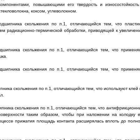
омпонентами, повышающими его твердость и износостойкость
текловолокна, коксом, углеволокном.
подшипника скольжения по п.1, отличающийся тем, что пласти
ем радиационно-термической обработки, приводящей к увеличен
одшипника скольжения по п.1, отличающийся тем, что применя
шка.
одшипника скольжения по п.1, отличающийся тем, что применя
пника скольжения по п.1, отличающийся тем, что используют клей 
л.
шипника скольжения по п.1, отличающийся тем, что антифрикционн
поверхности таким образом, чтобы при наложении на колодку е
роцессе прижатия площадь контакта расширялась вплоть до полно