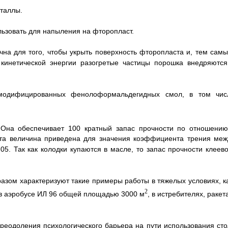
таллы.
ьзовать для напыления на фторопласт.
чна для того, чтобы укрыть поверхность фторопласта и, тем самы
 кинетической энергии разогретые частицы порошка внедряются
 модифицированных фенолоформальдегидных смол, в том чис
 Она обеспечивает 100 кратный запас прочности по отношению
Эта величина приведена для значения коэффициента трения меж
05. Так как колодки купаются в масле, то запас прочности клеево
азом характеризуют такие примеры работы в тяжелых условиях, ка
2
 в аэробусе ИЛ 96 общей площадью 3000 м
, в истребителях, ракет
реодоления психологического барьера на пути использования сто