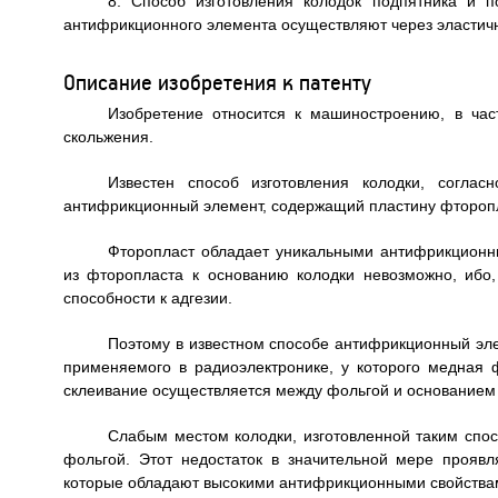
8. Способ изготовления колодок подпятника и 
антифрикционного элемента осуществляют через эластичн
Описание изобретения к патенту
Изобретение относится к машиностроению, в час
скольжения.
Известен способ изготовления колодки, соглас
антифрикционный элемент, содержащий пластину фтороп
Фторопласт обладает уникальными антифрикционн
из фторопласта к основанию колодки невозможно, ибо,
способности к адгезии.
Поэтому в известном способе антифрикционный эл
применяемого в радиоэлектронике, у которого медная 
склеивание осуществляется между фольгой и основанием
Слабым местом колодки, изготовленной таким спос
фольгой. Этот недостаток в значительной мере прояв
которые обладают высокими антифрикционными свойствам