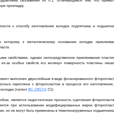
подшипника скольжения по п.1, отличающийся тем, что прижат
ую прокладку.
тности к способу изготовления колодок подпятника и подшипни
но которому к металлическому основанию колодки приклеива
ласта.
ыми свойствами, однако непосредственное приклеивание пласти
 из-за особых свойств его молекул поверхность пластины лише
емент выполнен двухслойным в виде фольгированного фторопласт
фольга скреплена с фторопластом в процессе его изготовления,
 колодки (патент
C1)
RU 2395731
обом, является недостаточная прочность сцепления фторопласта
ляется при использовании модифицированных марок фторопласт
и, но не могут быть применены в тяжелонагруженных подшипника