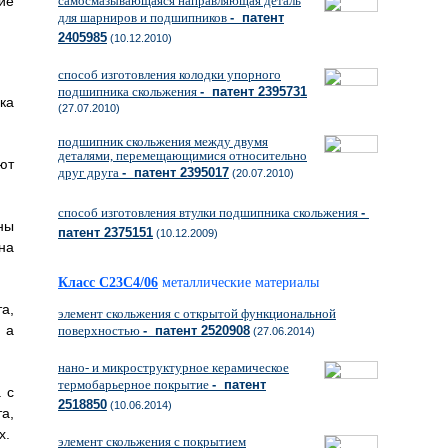
ие
самосмазывающаяся направляющая деталь
для шарниров и подшипников
- патент
2405985
(10.12.2010)
способ изготовления колодки упорного
подшипника скольжения
- патент 2395731
ка
(27.07.2010)
подшипник скольжения между двумя
деталями, перемещающимися относительно
ют
друг друга
- патент 2395017
(20.07.2010)
способ изготовления втулки подшипника скольжения
-
ны
патент 2375151
(10.12.2009)
на
Класс C23C4/06
металлические материалы
а,
элемент скольжения с открытой функциональной
 а
поверхностью
- патент 2520908
(27.06.2014)
нано- и микроструктурное керамическое
термобарьерное покрытие
- патент
 с
2518850
(10.06.2014)
а,
х.
элемент скольжения с покрытием