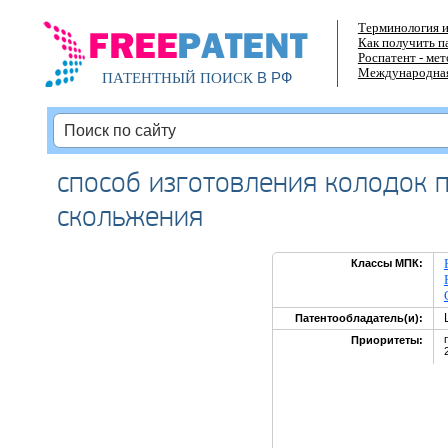
Терминология и
Как получить п
Роспатент - ме
Международная
В РФ
ПАТЕНТНЫЙ ПОИСК
способ изготовления колодок 
скольжения
Классы МПК:
Патентообладатель(и):
Приоритеты: