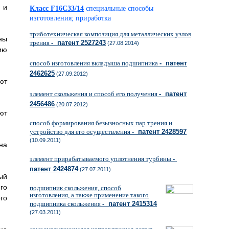
 и
Класс F16C33/14
специальные способы
изготовления; приработка
триботехническая композиция для металлических узлов
ны
трения
- патент 2527243
(27.08.2014)
ию
способ изготовления вкладыша подшипника
- патент
2462625
(27.09.2012)
ют
элемент скольжения и способ его получения
- патент
2456486
(20.07.2012)
ют
способ формирования безызносных пар трения и
устройство для его осуществления
- патент 2428597
(10.09.2011)
на
элемент прирабатываемого уплотнения турбины
-
патент 2424874
(27.07.2011)
ый
го
подшипник скольжения, способ
изготовления, а также применение такого
го
подшипника скольжения
- патент 2415314
(27.03.2011)