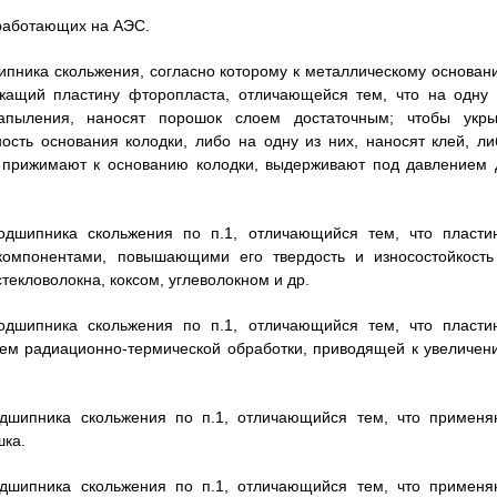
 работающих на АЭС.
шипника скольжения, согласно которому к металлическому основан
жащий пластину фторопласта, отличающейся тем, что на одну 
напыления, наносят порошок слоем достаточным; чтобы укры
ость основания колодки, либо на одну из них, наносят клей, ли
 прижимают к основанию колодки, выдерживают под давлением 
подшипника скольжения по п.1, отличающийся тем, что пласти
омпонентами, повышающими его твердость и износостойкость
текловолокна, коксом, углеволокном и др.
подшипника скольжения по п.1, отличающийся тем, что пласти
ем радиационно-термической обработки, приводящей к увеличен
одшипника скольжения по п.1, отличающийся тем, что применя
шка.
одшипника скольжения по п.1, отличающийся тем, что применя