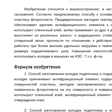
Изобретение относится к машиностроению, в час
скольжения. Согласно предлагаемому способу к основ
пластину фторопласта. Предварительно методом газоте
обеспечивает адгезию антифрикционного элемента к 
используют пленочный клей, затем прижимают их друг к 
выполняют из различных износо- и радиационно стой
стократный запас прочности по отношению к действую
работать при более высоких удельных нагрузках и темп
размера подшипникового узла; повышение износостой
использовать колодки в машинах на АЭС. 7 з.п. ф-лы.
Формула изобретения
1. Способ изготовления колодок подпятника и под
колодки приклеивают антифрикционный элемент, содер
поверхностей пластины, методом газотермического н
поверхность фторопласта на эту поверхность и поверхн
используют пленочный клей, антифрикционный элемент
отверждения клея.
2. Способ изготовления колодок подпятника и 