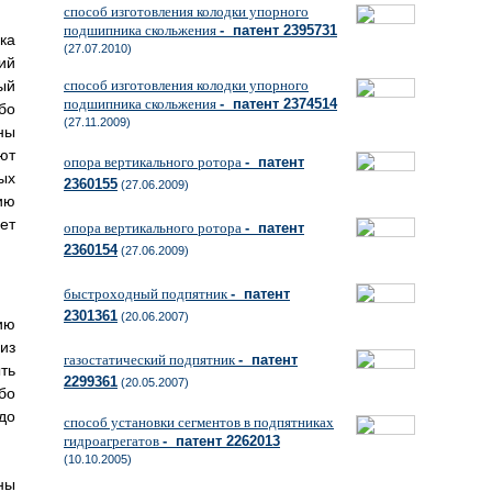
способ изготовления колодки упорного
подшипника скольжения
- патент 2395731
ка
(27.07.2010)
ий
ый
способ изготовления колодки упорного
подшипника скольжения
- патент 2374514
бо
(27.11.2009)
ны
ют
опора вертикального ротора
- патент
ых
2360155
(27.06.2009)
ию
ет
опора вертикального ротора
- патент
2360154
(27.06.2009)
быстроходный подпятник
- патент
2301361
(20.06.2007)
ию
из
газостатический подпятник
- патент
ть
2299361
(20.05.2007)
бо
до
способ установки сегментов в подпятниках
гидроагрегатов
- патент 2262013
(10.10.2005)
ны