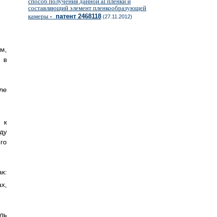
способ получения данной al пленки и
составляющий элемент пленкообразующей
камеры
- патент 2468118
(27.11.2012)
м,
 в
ле
 к
ду
го
к:
ах,
ль