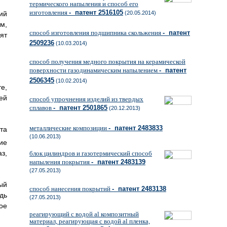
термического напыления и способ его
изготовления
- патент 2516105
ий
(20.05.2014)
м,
способ изготовления подшипника скольжения
- патент
ят
2509236
(10.03.2014)
способ получения медного покрытия на керамической
поверхности газодинамическим напылением
- патент
2506345
(10.02.2014)
е,
ей
способ упрочнения изделий из твердых
сплавов
- патент 2501865
(20.12.2013)
металлические композиции
- патент 2483833
та
(10.06.2013)
ие
з,
блок цилиндров и газотермический способ
напыления покрытия
- патент 2483139
(27.05.2013)
ый
способ нанесения покрытий
- патент 2483138
дь
(27.05.2013)
ое
реагирующий с водой al композитный
материал, реагирующая с водой al пленка,