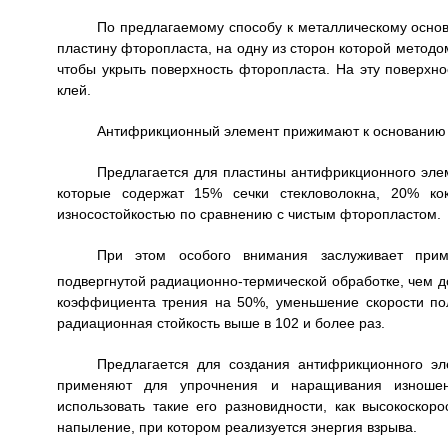
По предлагаемому способу к металлическому осно
пластину фторопласта, на одну из сторон которой метод
чтобы укрыть поверхность фторопласта. На эту поверхно
клей.
Антифрикционный элемент прижимают к основанию 
Предлагается для пластины антифрикционного эле
которые содержат 15% сечки стекловолокна, 20% ко
износостойкостью по сравнению с чистым фторопластом.
При этом особого внимания заслуживает прим
подвергнутой радиационно-термической обработке, чем до
коэффициента трения на 50%, уменьшение скорости пол
радиационная стойкость выше в 102 и более раз.
Предлагается для создания антифрикционного эл
применяют для упрочнения и наращивания изношен
использовать такие его разновидности, как высокоскор
напыление, при котором реализуется энергия взрыва.