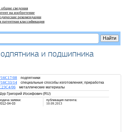
 общие сведения
атент на изобретение
тодические рекомендации
 патентная классификация
подпятника и подшипника
F16C17/08
подпятники
F16C33/14
специальные способы изготовления; приработка
C23C4/06
металлические материалы
Шур Григорий Иосифович (RU)
подача заявки:
публикация патента:
2012-04-03
10.09.2013