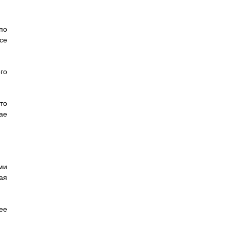
по
се
го
то
ае
ми
ая
ее