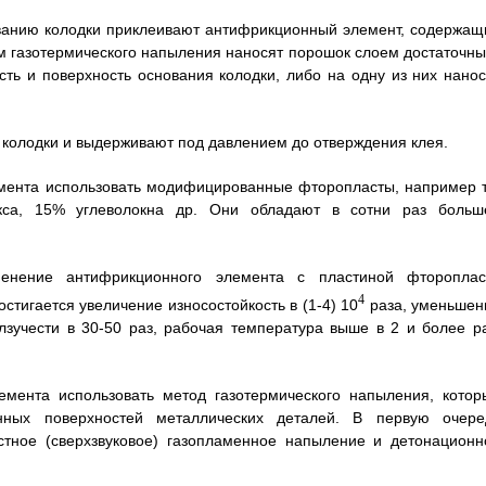
ванию колодки приклеивают антифрикционный элемент, содержащ
ом газотермического напыления наносят порошок слоем достаточны
сть и поверхность основания колодки, либо на одну из них нанос
колодки и выдерживают под давлением до отверждения клея.
мента использовать модифицированные фторопласты, например т
кса, 15% углеволокна др. Они обладают в сотни раз больш
енение антифрикционного элемента с пластиной фтороплас
4
стигается увеличение износостойкость в (1-4) 10
раза, уменьшен
зучести в 30-50 раз, рабочая температура выше в 2 и более ра
емента использовать метод газотермического напыления, котор
ных поверхностей металлических деталей. В первую очере
остное (сверхзвуковое) газопламенное напыление и детонационн