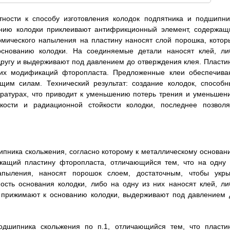
тности к способу изготовления колодок подпятника и подшипни
анию колодки приклеивают антифрикционный элемент, содержащ
рмического напыления на пластину наносят слой порошка, котор
основанию колодки. На соединяемые детали наносят клей, ли
другу и выдерживают под давлением до отверждения клея. Пласти
ких модификаций фторопласта. Предложенные клеи обеспечива
щим силам. Технический результат: создание колодок, способн
ературах, что приводит к уменьшению потерь трения и уменьшен
кости и радиационной стойкости колодки, последнее позволя
шипника скольжения, согласно которому к металлическому основан
жащий пластину фторопласта, отличающийся тем, что на одну 
апыления, наносят порошок слоем, достаточным, чтобы укры
ость основания колодки, либо на одну из них наносят клей, ли
 прижимают к основанию колодки, выдерживают под давлением 
подшипника скольжения по п.1, отличающийся тем, что пласти