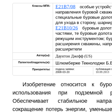
E21B7/08
Классы МПК:
особые устройст
направления буровой скваж
специальные буровые долот
для ухода в сторону, шарни
E21B10/26
буровые долот
частями, те буровые долот
режущим инструментом; бу
расширения скважины, напр
расширители
Автор(ы):
Даунтон Джефф (US)
Шлюмберже Текнолоджи Б.В
Патентообладатель(и):
подача заявки:
публикация 
Приоритеты:
2008-03-20
10.09.2013
Изобретение относится к бур
использования при подземной ра
Обеспечивает стабильное напра
сокращение потерь энергии, уменьше