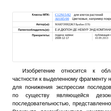
C12N15/82
Классы МПК:
для клеток растений
A01H5/00
Цветковые, например покр
Автор(ы):
МАКГОНИДЖЛ Брайан (US)
Е.И.ДЮПОН ДЕ НЕМУР ЭНД КОМПАНИ
Патентообладатель(и):
подача заявки:
публикация 
Приоритеты:
2008-12-17
10.09.2013
Изобретение относится к обл
частности к выделенному фрагменту 
для понижения экспрессии последов
по существу являющейся дезокси
последовательностью, представленно