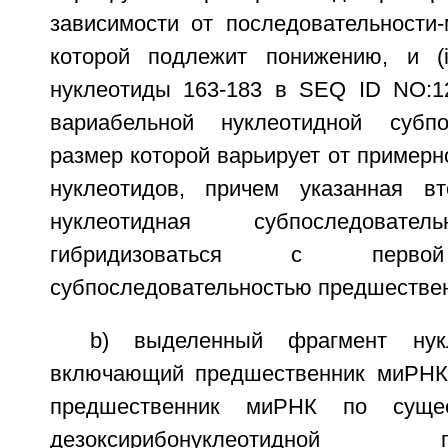
зависимости от последовательности-
которой подлежит понижению, и (i
нуклеотиды 163-183 в SEQ ID NO:1
вариабельной нуклеотидной субпос
размер которой варьирует от примерн
нуклеотидов, причем указанная вт
нуклеотидная субпоследовател
гибридизоваться с первой
субпоследовательностью предшестве
b) выделенный фрагмент нукл
включающий предшественник миРНК,
предшественник миРНК по сущест
дезоксирибонуклеотидной посл