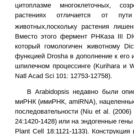
цитоплазме многоклеточных, со
растениях отличается от пут
животных,
поскольку растения лишен
Вместо этого фермент РНКаза III DI
который гомологичен животному Dic
функцией Drosha в дополнение к его 
шпилечном процессинге (Kurihara и W
Natl Acad Sci 101: 12753-12758).
В Arabidopsis недавно были опи
миРНК (имиРНК, amiRNA), нацеленны
последовательности (Niu et al. (2006)
24:1420-1428) или на эндогенные гены 
Plant Cell 18:1121-1133). Конструкци