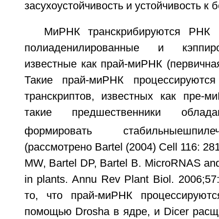
засухоустойчивость и устойчивость к 
МиРНК транскрибируются РНК п
полиаденилированные и кэппир
известные как прай-миРНК (первична
Такие прай-миРНК процессируютс
транскриптов, известных как пре-ми
такие предшественники облада
формировать стабильные
шпил
(рассмотрено Bartel (2004) Cell 116: 2
MW, Bartel DP, Bartel B. MicroRNAS and 
in plants. Annu Rev Plant Biol. 2006;5
то, что прай-миРНК процессируют
помощью Drosha в ядре, и Dicer рас