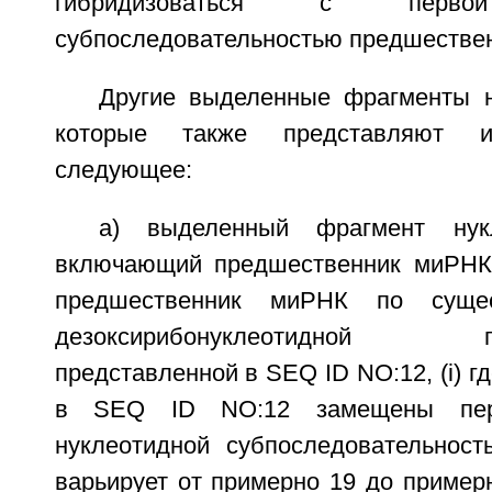
гибридизоваться с первой
субпоследовательностью предшестве
Другие выделенные фрагменты н
которые также представляют и
следующее:
a) выделенный фрагмент нукл
включающий предшественник миРНК,
предшественник миРНК по сущест
дезоксирибонуклеотидной посл
представленной в SEQ ID NO:12, (i) г
в SEQ ID NO:12 замещены перв
нуклеотидной субпоследовательност
варьирует от примерно 19 до пример