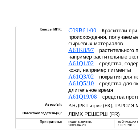
C09B61/00
Классы МПК:
Красители при
происхождения, получаемые
сырьевых материалов
A61K8/97
растительного п
например растительные экс
A61Q1/02
средства, содер
кожи, например пигменты
A61Q3/02
покрытия для но
A61Q5/10
средства для ок
длительное время
A61Q19/08
средства проти
,
Автор(ы):
АНДРЕ Патрис (FR)
ГАРСИЯ М
ЛВМХ РЕШЕРШ (FR)
Патентообладатель(и):
подача заявки:
публикация 
Приоритеты:
2009-04-29
10.09.2013