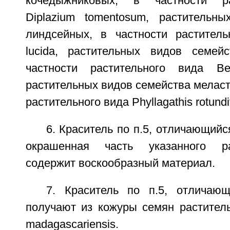
кочедыжниковых, в частности ра
Diplazium tomentosum, растительн
линдсейных, в частности раститель
lucida, растительных видов семей
частности растительного вида Be
растительных видов семейства меласт
растительного вида Phyllagathis rotundif
6. Краситель по п.5, отличающийс
окрашенная часть указанного ра
содержит воскообразный материал.
7. Краситель по п.5, отличаю
получают из кожуры семян раститель
madagascariensis.