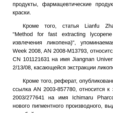
продукты, фармацевтические проду
краски.
Кроме того, статья Lianfu Zh
"Method for fast extracting lycope
извлечения ликопена)", упоминаем
Week 2008, AN 2008-M13793, относится
CN 101121631 на имя Jiangnan Univers
2/13/08, касающейся экстракции ликоп
Кроме того, реферат, опубликован
ссылка AN 2003-857780, относится к 
2003/277641 на имя Ichimaru Pharc
нового пигментного производного, вы